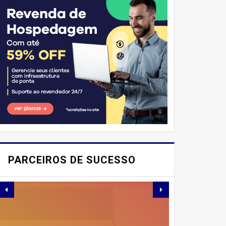
E AÍ, PESSOAL! VOCÊ JÁ
IMAGINOU PODER
PARCEIROS DE SUCESSO
SABOREAR REFEIÇÕES
DELICIOSAS E
SAUDÁVEIS ​​SEM PERDER