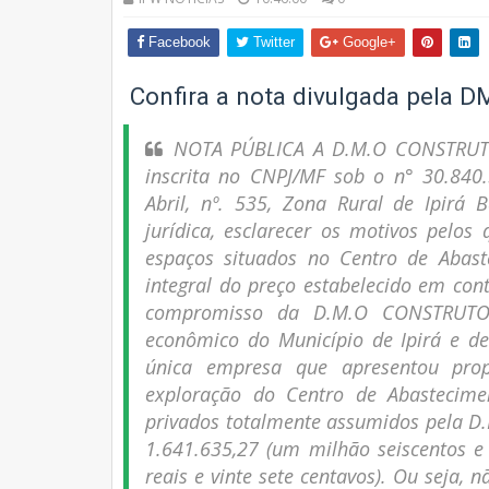
Facebook
Twitter
Google+
Confira a nota divulgada pela D
NOTA PÚBLICA A D.M.O CONSTRUTORA
inscrita no CNPJ/MF sob o n° 30.84
Abril, nº. 535, Zona Rural de Ipirá 
jurídica, esclarecer os motivos pelos 
espaços situados no Centro de Abas
integral do preço estabelecido em cont
compromisso da D.M.O CONSTRUTOR
econômico do Município de Ipirá e d
única empresa que apresentou prop
exploração do Centro de Abastecimen
privados totalmente assumidos pela D
1.641.635,27 (um milhão seiscentos e 
reais e vinte sete centavos). Ou seja, 