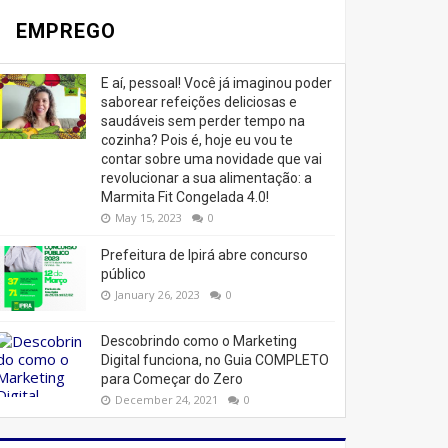
EMPREGO
E aí, pessoal! Você já imaginou poder
saborear refeições deliciosas e
saudáveis ​​sem perder tempo na
cozinha? Pois é, hoje eu vou te
contar sobre uma novidade que vai
revolucionar a sua alimentação: a
Marmita Fit Congelada 4.0!
May 15, 2023
0
Prefeitura de Ipirá abre concurso
público
January 26, 2023
0
Descobrindo como o Marketing
Digital funciona, no Guia COMPLETO
para Começar do Zero
December 24, 2021
0