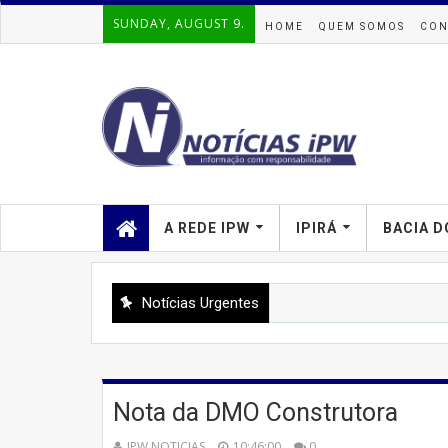
SUNDAY, AUGUST 9.
HOME
QUEM SOMOS
CON
A REDE IPW
IPIRÁ
BACIA D
Notícias Urgentes
Nota da DMO Construtora
IPW NOTICIAS
10:46:00
0