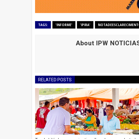
TAGS:
'INFORME'
'IPIRA'
NOTADEESCLARECIMEN
About IPW NOTICIA
RELATED POSTS