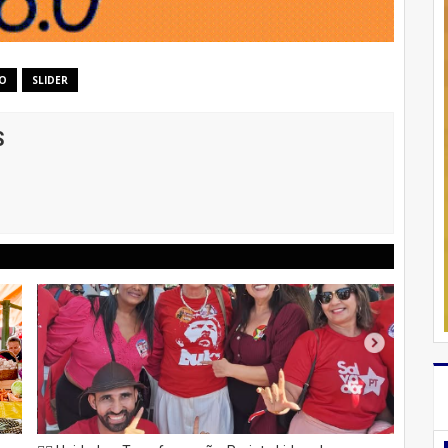
TO
SLIDER
S