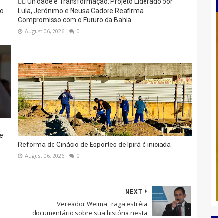
✊🏽 Unidade e Transformação: Projeto Liderado por
to
Lula, Jerônimo e Neusa Cadore Reafirma
Compromisso com o Futuro da Bahia
August 06, 2026
0
e
Reforma do Ginásio de Esportes de Ipirá é iniciada
August 06, 2026
0
NEXT
Vereador Weima Fraga estréia
documentário sobre sua história nesta