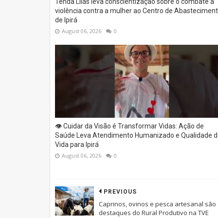
Tenda Lilás leva conscientização sobre o combate à
violência contra a mulher ao Centro de Abastecimen
de Ipirá
August 06, 2026
0
👁️ Cuidar da Visão é Transformar Vidas: Ação de
Saúde Leva Atendimento Humanizado e Qualidade d
Vida para Ipirá
August 06, 2026
0
PREVIOUS
Caprinos, ovinos e pesca artesanal são
destaques do Rural Produtivo na TVE