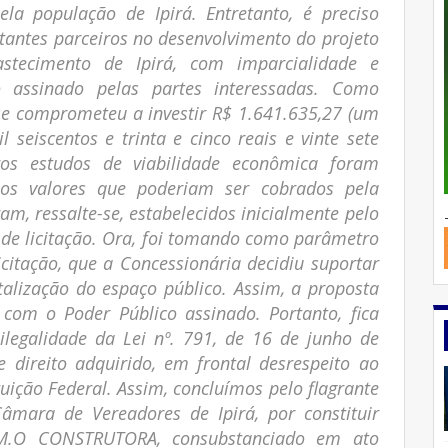
la população de Ipirá. Entretanto, é preciso
rtantes parceiros no desenvolvimento do projeto
tecimento de Ipirá, com imparcialidade e
assinado pelas partes interessadas. Como
se comprometeu a investir R$ 1.641.635,27 (um
seiscentos e trinta e cinco reais e vinte sete
eros estudos de viabilidade econômica foram
os valores que poderiam ser cobrados pela
am, ressalte-se, estabelecidos inicialmente pelo
 de licitação. Ora, foi tomando como parâmetro
citação, que a Concessionária decidiu suportar
talização do espaço público. Assim, a proposta
com o Poder Público assinado. Portanto, fica
 ilegalidade da Lei nº. 791, de 16 de junho de
 e direito adquirido, em frontal desrespeito ao
tuição Federal. Assim, concluímos pelo flagrante
âmara de Vereadores de Ipirá, por constituir
D.M.O CONSTRUTORA, consubstanciado em ato