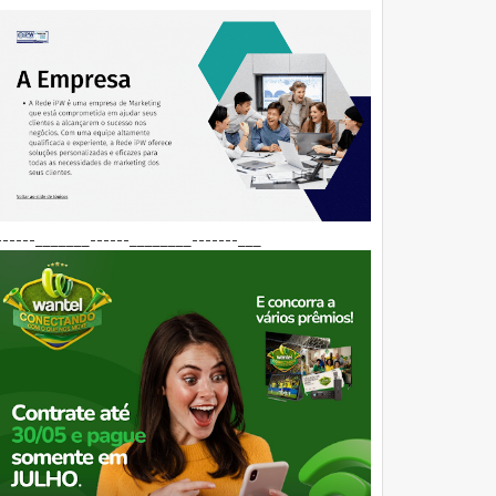
------_______------________-------___