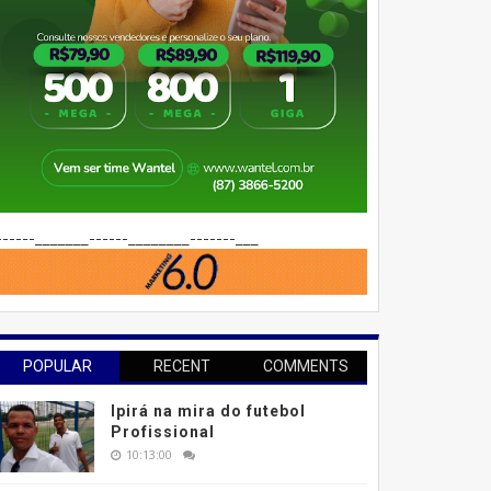
------_______------________-------___
POPULAR
RECENT
COMMENTS
Ipirá na mira do futebol
Profissional
10:13:00