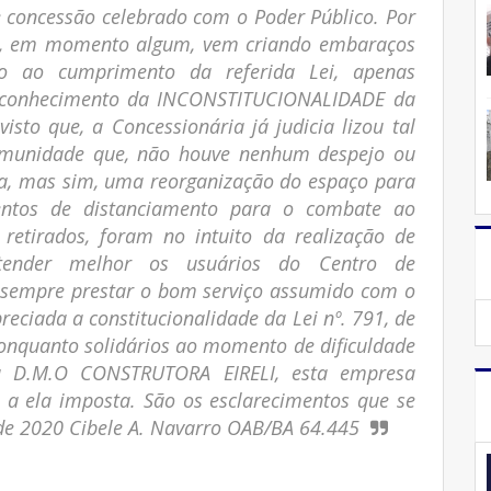
de concessão celebrado com o Poder Público. Por
esa, em momento algum, vem criando embaraços
lo ao cumprimento da referida Lei, apenas
l reconhecimento da INCONSTITUCIONALIDADE da
visto que, a Concessionária já judicia lizou tal
comunidade que, não houve nenhum despejo ou
ia, mas sim, uma reorganização do espaço para
entos de distanciamento para o combate ao
retirados, foram no intuito da realização de
tender melhor os usuários do Centro de
sempre prestar o bom serviço assumido com o
reciada a constitucionalidade da Lei nº. 791, de
conquanto solidários ao momento de dificuldade
ela D.M.O CONSTRUTORA EIRELI, esta empresa
 a ela imposta. São os esclarecimentos que se
 de 2020 Cibele A. Navarro OAB/BA 64.445