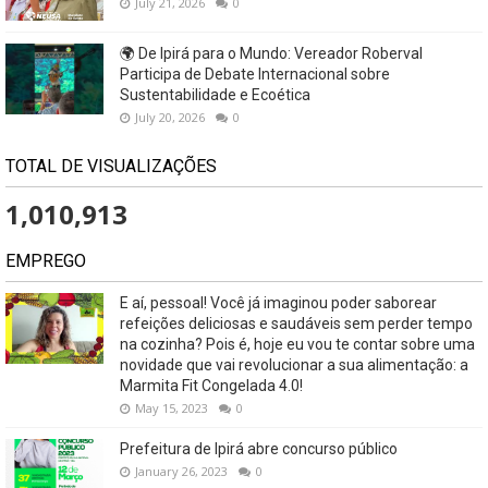
July 21, 2026
0
🌍 De Ipirá para o Mundo: Vereador Roberval
Participa de Debate Internacional sobre
Sustentabilidade e Ecoética
July 20, 2026
0
TOTAL DE VISUALIZAÇÕES
1,010,913
EMPREGO
E aí, pessoal! Você já imaginou poder saborear
refeições deliciosas e saudáveis ​​sem perder tempo
na cozinha? Pois é, hoje eu vou te contar sobre uma
novidade que vai revolucionar a sua alimentação: a
Marmita Fit Congelada 4.0!
May 15, 2023
0
Prefeitura de Ipirá abre concurso público
January 26, 2023
0