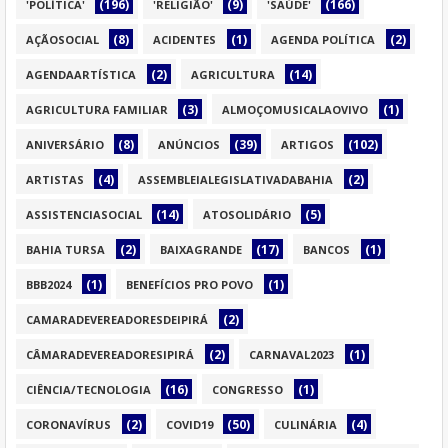
(196)
(9)
(166)
'POLÍTICA'
'RELIGIÃO'
'SAÚDE'
(8)
(1)
(2)
AÇÃOSOCIAL
ACIDENTES
AGENDA POLÍTICA
(2)
(14)
AGENDAARTÍSTICA
AGRICULTURA
(3)
(1)
AGRICULTURA FAMILIAR
ALMOÇOMUSICALAOVIVO
(8)
(39)
(102)
ANIVERSÁRIO
ANÚNCIOS
ARTIGOS
(4)
(2)
ARTISTAS
ASSEMBLEIALEGISLATIVADABAHIA
(14)
(5)
ASSISTENCIASOCIAL
ATOSOLIDÁRIO
(2)
(17)
(1)
BAHIA TURSA
BAIXAGRANDE
BANCOS
(1)
(1)
BBB2024
BENEFÍCIOS PRO POVO
(2)
CAMARADEVEREADORESDEIPIRÁ
(2)
(1)
CÂMARADEVEREADORESIPIRÁ
CARNAVAL2023
(16)
(1)
CIÊNCIA/TECNOLOGIA
CONGRESSO
(2)
(50)
(4)
CORONAVÍRUS
COVID19
CULINÁRIA