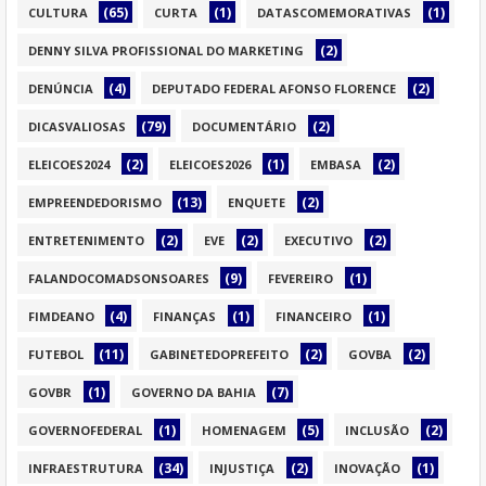
(65)
(1)
(1)
CULTURA
CURTA
DATASCOMEMORATIVAS
(2)
DENNY SILVA PROFISSIONAL DO MARKETING
(4)
(2)
DENÚNCIA
DEPUTADO FEDERAL AFONSO FLORENCE
(79)
(2)
DICASVALIOSAS
DOCUMENTÁRIO
(2)
(1)
(2)
ELEICOES2024
ELEICOES2026
EMBASA
(13)
(2)
EMPREENDEDORISMO
ENQUETE
(2)
(2)
(2)
ENTRETENIMENTO
EVE
EXECUTIVO
(9)
(1)
FALANDOCOMADSONSOARES
FEVEREIRO
(4)
(1)
(1)
FIMDEANO
FINANÇAS
FINANCEIRO
(11)
(2)
(2)
FUTEBOL
GABINETEDOPREFEITO
GOVBA
(1)
(7)
GOVBR
GOVERNO DA BAHIA
(1)
(5)
(2)
GOVERNOFEDERAL
HOMENAGEM
INCLUSÃO
(34)
(2)
(1)
INFRAESTRUTURA
INJUSTIÇA
INOVAÇÃO