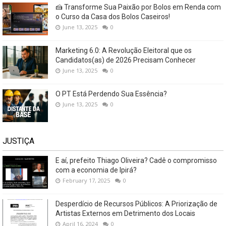
🍰 Transforme Sua Paixão por Bolos em Renda com
o Curso da Casa dos Bolos Caseiros!
June 13, 2025
0
Marketing 6.0: A Revolução Eleitoral que os
Candidatos(as) de 2026 Precisam Conhecer
June 13, 2025
0
O PT Está Perdendo Sua Essência?
June 13, 2025
0
JUSTIÇA
E aí, prefeito Thiago Oliveira? Cadê o compromisso
com a economia de Ipirá?
February 17, 2025
0
Desperdício de Recursos Públicos: A Priorização de
Artistas Externos em Detrimento dos Locais
April 16, 2024
0