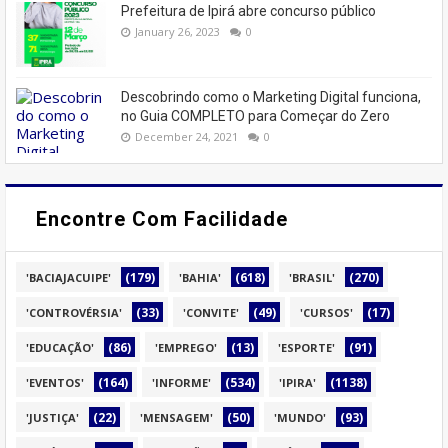
Prefeitura de Ipirá abre concurso público
January 26, 2023
0
Descobrindo como o Marketing Digital funciona,
no Guia COMPLETO para Começar do Zero
December 24, 2021
0
Encontre Com Facilidade
(179)
(618)
(270)
'BACIAJACUIPE'
'BAHIA'
'BRASIL'
(33)
(49)
(17)
'CONTROVÉRSIA'
'CONVITE'
'CURSOS'
(86)
(13)
(91)
'EDUCAÇÃO'
'EMPREGO'
'ESPORTE'
(164)
(534)
(1138)
'EVENTOS'
'INFORME'
'IPIRA'
(22)
(50)
(93)
'JUSTIÇA'
'MENSAGEM'
'MUNDO'