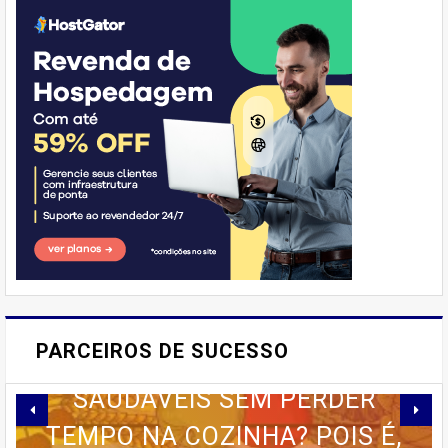
'Emprego'
E AÍ, PESSOAL! VOCÊ JÁ
IMAGINOU PODER SABOREAR
PARCEIROS DE SUCESSO
REFEIÇÕES DELICIOSAS E
SAUDÁVEIS ​​SEM PERDER
TEMPO NA COZINHA? POIS É,