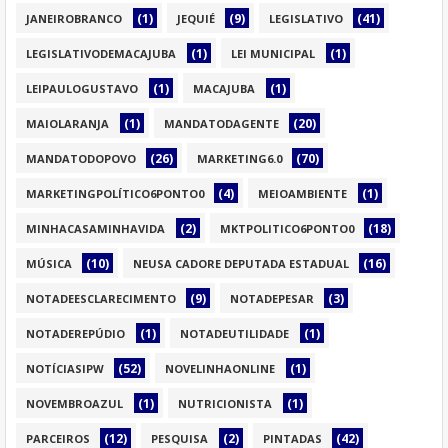
(1)
(9)
(41)
JANEIROBRANCO
JEQUIÉ
LEGISLATIVO
(1)
(1)
LEGISLATIVODEMACAJUBA
LEI MUNICIPAL
(1)
(1)
LEIPAULOGUSTAVO
MACAJUBA
(1)
(20)
MAIOLARANJA
MANDATODAGENTE
(26)
(70)
MANDATODOPOVO
MARKETING6.0
(4)
(1)
MARKETINGPOLÍTICO6PONTO0
MEIOAMBIENTE
(2)
(18)
MINHACASAMINHAVIDA
MKTPOLITICO6PONTO0
(10)
(16)
MÚSICA
NEUSA CADORE DEPUTADA ESTADUAL
(9)
(3)
NOTADEESCLARECIMENTO
NOTADEPESAR
(1)
(1)
NOTADEREPÚDIO
NOTADEUTILIDADE
(52)
(1)
NOTÍCIASIPW
NOVELINHAONLINE
(1)
(1)
NOVEMBROAZUL
NUTRICIONISTA
(12)
(2)
(42)
PARCEIROS
PESQUISA
PINTADAS