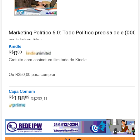
Marketing Político 6.0: Todo Político precisa dele (000
por
Ednilson Silva
Kindle
0
R$
00
Gratuito com assinatura ilimitada do Kindle
Ou R$50,00 para comprar
Capa Comum
188
R$
89
R$203,11
Opção de frete GRÁTIS disponível
Estimativa de envio de 1 a 3 meses.