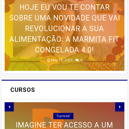
E-BOOK MARKETING POLÍTICO
HOJE EU VOU TE CONTAR
SOBRE UMA NOVIDADE QUE VAI
CHEGOU A HORA DE REVIVER
6.0: DESCUBRA COMO
Anúncios
OS MELHORES MOMENTOS DO
REDE IPW: POTENCIALIZANDO
CONQUISTAR ELEITORES DE
FALOU EM CONEXÃO DE
REVOLUCIONAR A SUA
ALIMENTAÇÃO: A MARMITA FIT
CAMPEONATO IPIRAENSE DE
SEU SUCESSO NO MUNDO
QUALIDADE, FALOU EM
FORMA AUTÊNTICA E
CONGELADA 4.0!
EFICIENTE!
WANTEL
DIGITAL
2017!
April 14, 2026
June 18, 2023
June 03, 2023
May 18, 2023
May 15, 2023
0
0
0
0
0
CURSOS
'Cursos'
IMAGINE TER ACESSO A UM