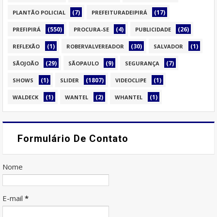
(7)
(17)
PLANTÃO POLICIAL
PREFEITURADEIPIRÁ
(550)
(4)
(26)
PREFIPIRÁ
PROCURA-SE
PUBLICIDADE
(1)
(30)
(1)
REFLEXÃO
ROBERVALVEREADOR
SALVADOR
(29)
(9)
(7)
SÃOJOÃO
SÃOPAULO
SEGURANÇA
(1)
(1807)
(1)
SHOWS
SLIDER
VIDEOCLIPE
(1)
(2)
(1)
WALDECK
WANTEL
WHANTEL
Formulário De Contato
Nome
E-mail
*