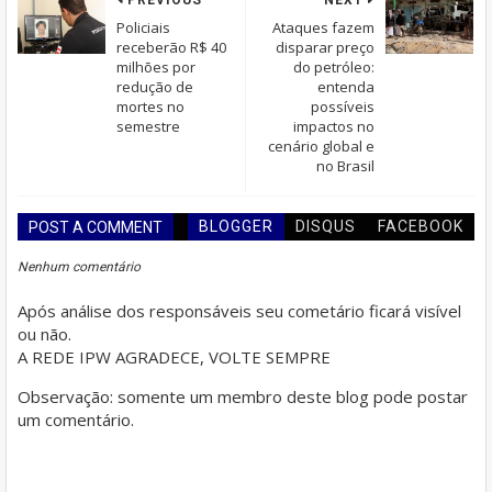
Policiais
Ataques fazem
receberão R$ 40
disparar preço
milhões por
do petróleo:
redução de
entenda
mortes no
possíveis
semestre
impactos no
cenário global e
no Brasil
BLOGGER
DISQUS
FACEBOOK
POST A COMMENT
Nenhum comentário
Após análise dos responsáveis seu cometário ficará visível
ou não.
A REDE IPW AGRADECE, VOLTE SEMPRE
Observação: somente um membro deste blog pode postar
um comentário.