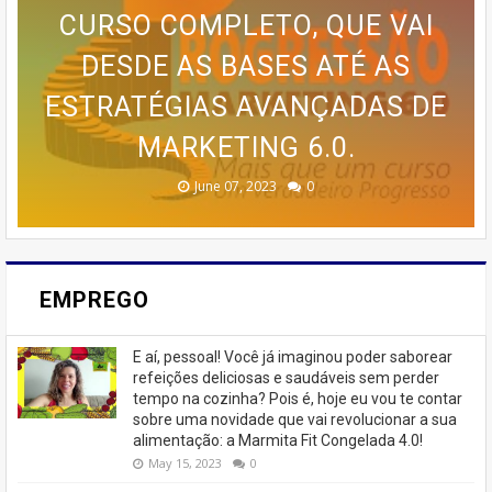
🍰 TRANSFORME SUA PAIXÃO
CURSO COMPLETO, QUE VAI
PARCERIA LANÇA GUIA
POR BOLOS EM RENDA COM O
PRÁTICO PARA QUEM DESEJA
DESDE AS BASES ATÉ AS
'Cursos'
ESTRATÉGIAS AVANÇADAS DE
🚨 ÚLTIMAS VAGAS EM IPIRÁ!
CURSO DA CASA DOS BOLOS
PROGRAMA AVANÇADO DE
EMAGRECER SEM SAIR DE
TREINAMENTO DA MEMÓRIA
MARKETING 6.0.
CASEIROS!
CASA
🚨
February 23, 2026
August 10, 2025
June 13, 2025
June 07, 2023
July 07, 2023
0
0
0
0
0
EMPREGO
E aí, pessoal! Você já imaginou poder saborear
refeições deliciosas e saudáveis ​​sem perder
tempo na cozinha? Pois é, hoje eu vou te contar
sobre uma novidade que vai revolucionar a sua
alimentação: a Marmita Fit Congelada 4.0!
May 15, 2023
0