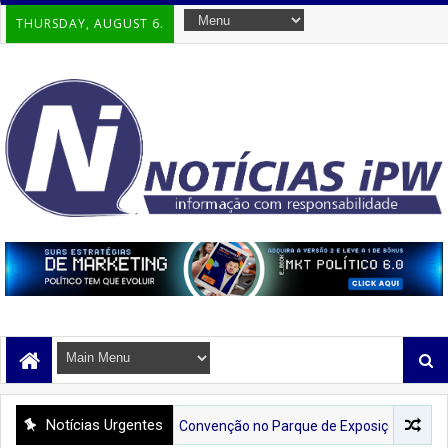
THURSDAY, AUGUST 6.
Notícias Urgentes
nte Lula Vem Aí! Convenção no Parque de Exposições Promete Sacudir 