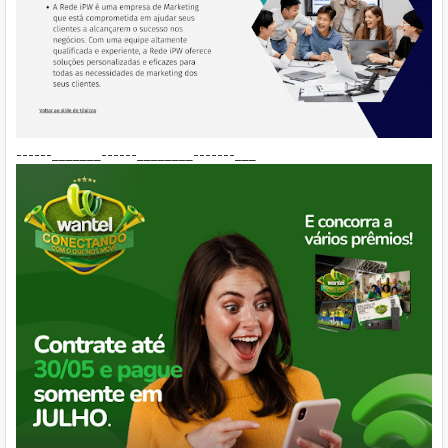
------_______------________-------___