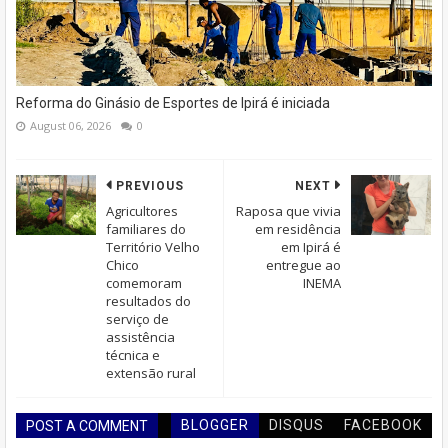
Reforma do Ginásio de Esportes de Ipirá é iniciada
August 06, 2026
0
PREVIOUS
NEXT
Agricultores
Raposa que vivia
familiares do
em residência
Território Velho
em Ipirá é
Chico
entregue ao
comemoram
INEMA
resultados do
serviço de
assistência
técnica e
extensão rural
BLOGGER
DISQUS
FACEBOOK
POST A COMMENT