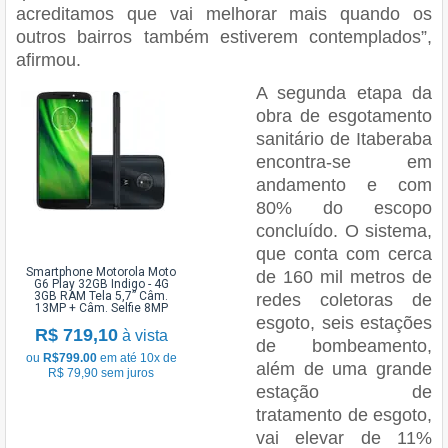
acreditamos que vai melhorar mais quando os
outros bairros também estiverem contemplados”,
afirmou.
A segunda etapa da
obra de esgotamento
sanitário de Itaberaba
encontra-se em
andamento e com
80% do escopo
concluído. O sistema,
que conta com cerca
Smartphone Motorola Moto
de 160 mil metros de
G6 Play 32GB Indigo - 4G
3GB RAM Tela 5,7” Câm.
redes coletoras de
13MP + Câm. Selfie 8MP
esgoto, seis estações
R$ 719,10
à vista
de bombeamento,
ou
R$799.00
em até 10x de
além de uma grande
R$ 79,90 sem juros
estação de
tratamento de esgoto,
vai elevar de 11%