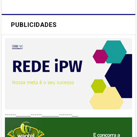
PUBLICIDADES
------_______------________-------___