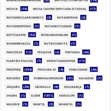
(2)
(18)
MINHACASAMINHAVIDA
MKTPOLITICO6PONTO0
(10)
(17)
MÚSICA
NEUSA CADORE DEPUTADA ESTADUAL
(9)
(3)
NOTADEESCLARECIMENTO
NOTADEPESAR
(1)
(1)
NOTADEREPÚDIO
NOTADEUTILIDADE
(52)
(1)
NOTÍCIASIPW
NOVELINHAONLINE
(1)
(1)
NOVEMBROAZUL
NUTRICIONISTA
(12)
(2)
(42)
PARCEIROS
PESQUISA
PINTADAS
(7)
(17)
PLANTÃO POLICIAL
PREFEITURADEIPIRÁ
(554)
(4)
(26)
PREFIPIRÁ
PROCURA-SE
PUBLICIDADE
(1)
(31)
(1)
REFLEXÃO
ROBERVALVEREADOR
SALVADOR
(29)
(9)
(7)
SÃOJOÃO
SÃOPAULO
SEGURANÇA
(1)
(1811)
(1)
SHOWS
SLIDER
VIDEOCLIPE
(1)
(2)
(1)
WALDECK
WANTEL
WHANTEL