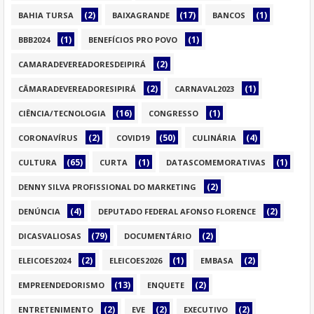
(2)
(17)
(1)
BAHIA TURSA
BAIXAGRANDE
BANCOS
(1)
(1)
BBB2024
BENEFÍCIOS PRO POVO
(2)
CAMARADEVEREADORESDEIPIRÁ
(2)
(1)
CÂMARADEVEREADORESIPIRÁ
CARNAVAL2023
(16)
(1)
CIÊNCIA/TECNOLOGIA
CONGRESSO
(2)
(50)
(4)
CORONAVÍRUS
COVID19
CULINÁRIA
(65)
(1)
(1)
CULTURA
CURTA
DATASCOMEMORATIVAS
(2)
DENNY SILVA PROFISSIONAL DO MARKETING
(4)
(2)
DENÚNCIA
DEPUTADO FEDERAL AFONSO FLORENCE
(79)
(2)
DICASVALIOSAS
DOCUMENTÁRIO
(2)
(1)
(2)
ELEICOES2024
ELEICOES2026
EMBASA
(13)
(2)
EMPREENDEDORISMO
ENQUETE
(2)
(2)
(2)
ENTRETENIMENTO
EVE
EXECUTIVO