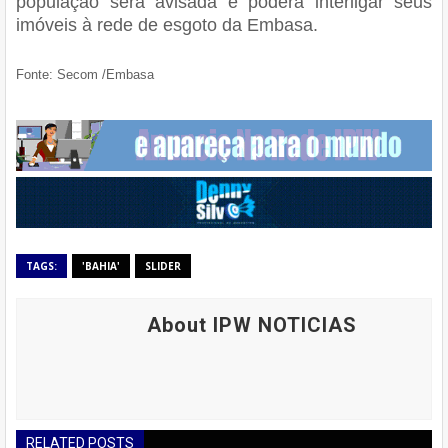
população será avisada e poderá interligar seus
imóveis à rede de esgoto da Embasa.
Fonte: Secom /Embasa
TAGS:
'BAHIA'
SLIDER
About IPW NOTICIAS
RELATED POSTS