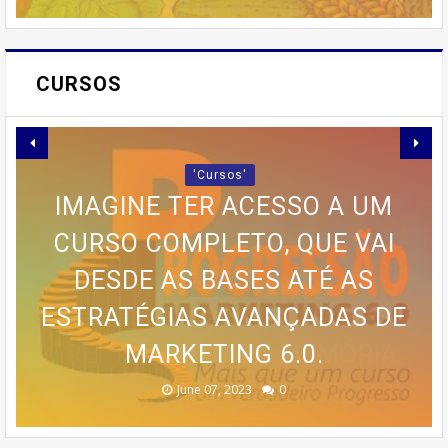
CURSOS
'Cursos'
IMAGINE TER ACESSO A UM
🍰 TRANSFORME SUA PAIXÃO
CURSO COMPLETO, QUE VAI
PARCERIA LANÇA GUIA
POR BOLOS EM RENDA COM O
PRÁTICO PARA QUEM DESEJA
DESDE AS BASES ATÉ AS
ESTRATÉGIAS AVANÇADAS DE
🚨 ÚLTIMAS VAGAS EM IPIRÁ!
CURSO DA CASA DOS BOLOS
PROGRAMA AVANÇADO DE
EMAGRECER SEM SAIR DE
TREINAMENTO DA MEMÓRIA
MARKETING 6.0.
CASEIROS!
CASA
🚨
February 23, 2026
August 10, 2025
June 13, 2025
June 07, 2023
July 07, 2023
0
0
0
0
0