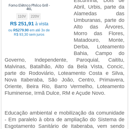
Escurinha, Dois de
Forno Elétrico Philco Grill -
Abril, Urbis, parte da
46L
Alamedas das
110V
220V
Umburanas, parte do
R$ 251,91
à vista
Alto das Árvores,
ou
R$279.90
em até 3x de
Morro das Flores,
R$ 93,30 sem juros
Matadouro, Monte,
Derba, Loteamento
Bahia, Campo do
Governo, Independente, Paroquial, Caititu,
Malvinas, Batalhão, Alto da Bela Vista, Concic,
parte do Rodoviário, Loteamento Costa e Silva,
Nova Itaberaba, São João, Centro, Primavera,
Oriente, Beira Rio, Barro Vermelho, Loteamento
Fluminense, Irmã Dulce, RM e Açude Novo.
Educação ambiental e mobilização da comunidade
- Em paralelo à obra de ampliação do Sistema de
Esgotamento Sanitário de Itaberaba, vem sendo