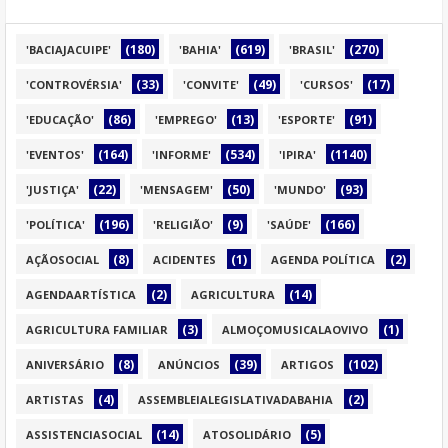
(180)
(619)
(270)
'BACIAJACUIPE'
'BAHIA'
'BRASIL'
(33)
(49)
(17)
'CONTROVÉRSIA'
'CONVITE'
'CURSOS'
(86)
(13)
(91)
'EDUCAÇÃO'
'EMPREGO'
'ESPORTE'
(164)
(534)
(1140)
'EVENTOS'
'INFORME'
'IPIRA'
(22)
(50)
(93)
'JUSTIÇA'
'MENSAGEM'
'MUNDO'
(196)
(9)
(166)
'POLÍTICA'
'RELIGIÃO'
'SAÚDE'
(8)
(1)
(2)
AÇÃOSOCIAL
ACIDENTES
AGENDA POLÍTICA
(2)
(14)
AGENDAARTÍSTICA
AGRICULTURA
(3)
(1)
AGRICULTURA FAMILIAR
ALMOÇOMUSICALAOVIVO
(8)
(39)
(102)
ANIVERSÁRIO
ANÚNCIOS
ARTIGOS
(4)
(2)
ARTISTAS
ASSEMBLEIALEGISLATIVADABAHIA
(14)
(5)
ASSISTENCIASOCIAL
ATOSOLIDÁRIO