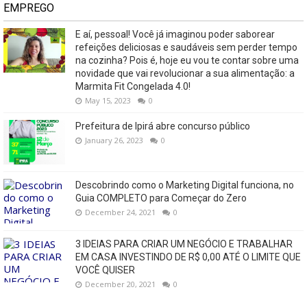
EMPREGO
E aí, pessoal! Você já imaginou poder saborear
refeições deliciosas e saudáveis ​​sem perder tempo
na cozinha? Pois é, hoje eu vou te contar sobre uma
novidade que vai revolucionar a sua alimentação: a
Marmita Fit Congelada 4.0!
May 15, 2023
0
Prefeitura de Ipirá abre concurso público
January 26, 2023
0
Descobrindo como o Marketing Digital funciona, no
Guia COMPLETO para Começar do Zero
December 24, 2021
0
3 IDEIAS PARA CRIAR UM NEGÓCIO E TRABALHAR
EM CASA INVESTINDO DE R$ 0,00 ATÉ O LIMITE QUE
VOCÊ QUISER
December 20, 2021
0