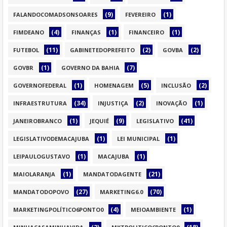
(9)
(1)
FALANDOCOMADSONSOARES
FEVEREIRO
(4)
(1)
(1)
FIMDEANO
FINANÇAS
FINANCEIRO
(11)
(2)
(2)
FUTEBOL
GABINETEDOPREFEITO
GOVBA
(1)
(7)
GOVBR
GOVERNO DA BAHIA
(1)
(5)
(2)
GOVERNOFEDERAL
HOMENAGEM
INCLUSÃO
(34)
(2)
(1)
INFRAESTRUTURA
INJUSTIÇA
INOVAÇÃO
(1)
(9)
(41)
JANEIROBRANCO
JEQUIÉ
LEGISLATIVO
(1)
(1)
LEGISLATIVODEMACAJUBA
LEI MUNICIPAL
(1)
(1)
LEIPAULOGUSTAVO
MACAJUBA
(1)
(21)
MAIOLARANJA
MANDATODAGENTE
(27)
(70)
MANDATODOPOVO
MARKETING6.0
(4)
(1)
MARKETINGPOLÍTICO6PONTO0
MEIOAMBIENTE