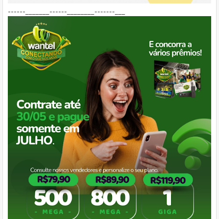
------_______------________-------___