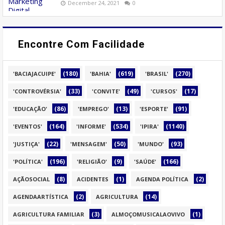
December 24, 2021
0
Encontre Com Facilidade
(180)
(619)
(270)
'BACIAJACUIPE'
'BAHIA'
'BRASIL'
(33)
(49)
(17)
'CONTROVÉRSIA'
'CONVITE'
'CURSOS'
(86)
(13)
(91)
'EDUCAÇÃO'
'EMPREGO'
'ESPORTE'
(164)
(534)
(1140)
'EVENTOS'
'INFORME'
'IPIRA'
(22)
(50)
(93)
'JUSTIÇA'
'MENSAGEM'
'MUNDO'
(196)
(9)
(166)
'POLÍTICA'
'RELIGIÃO'
'SAÚDE'
(8)
(1)
(2)
AÇÃOSOCIAL
ACIDENTES
AGENDA POLÍTICA
(2)
(14)
AGENDAARTÍSTICA
AGRICULTURA
(3)
(1)
AGRICULTURA FAMILIAR
ALMOÇOMUSICALAOVIVO