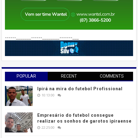
------_______------________-------___
POPULAR
RECENT
COMMENTS
Ipirá na mira do futebol Profissional
10:13:00
Empresário do futebol consegue
realizar os sonhos de garotos ipiraense
22:25:00