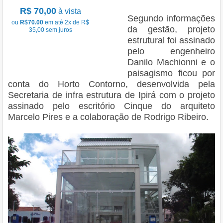
R$ 70,00
à vista
Segundo informações
ou
R$70.00
em até 2x de R$
da gestão, projeto
35,00 sem juros
estrutural foi assinado
pelo engenheiro
Danilo Machionni e o
paisagismo ficou por
conta do Horto Contorno, desenvolvida pela
Secretaria de infra estrutura de Ipirá com o projeto
assinado pelo escritório Cinque do arquiteto
Marcelo Pires e a colaboração de Rodrigo Ribeiro.