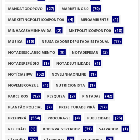
(27)
(70)
MANDATODOPOVO
MARKETING6.0
(4)
(1)
MARKETINGPOLÍTICO6PONTO0
MEIOAMBIENTE
(2)
(18)
MINHACASAMINHAVIDA
MKTPOLITICO6PONTO0
(10)
(17)
MÚSICA
NEUSA CADORE DEPUTADA ESTADUAL
(9)
(3)
NOTADEESCLARECIMENTO
NOTADEPESAR
(1)
(1)
NOTADEREPÚDIO
NOTADEUTILIDADE
(52)
(1)
NOTÍCIASIPW
NOVELINHAONLINE
(1)
(1)
NOVEMBROAZUL
NUTRICIONISTA
(12)
(2)
(42)
PARCEIROS
PESQUISA
PINTADAS
(7)
(17)
PLANTÃO POLICIAL
PREFEITURADEIPIRÁ
(554)
(4)
(26)
PREFIPIRÁ
PROCURA-SE
PUBLICIDADE
(1)
(31)
(1)
REFLEXÃO
ROBERVALVEREADOR
SALVADOR
(29)
(9)
(7)
SÃOJOÃO
SÃOPAULO
SEGURANÇA