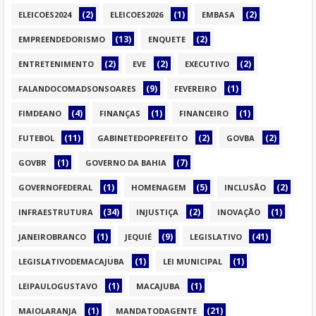
(2)
(1)
(2)
ELEICOES2024
ELEICOES2026
EMBASA
(13)
(2)
EMPREENDEDORISMO
ENQUETE
(2)
(2)
(2)
ENTRETENIMENTO
EVE
EXECUTIVO
(9)
(1)
FALANDOCOMADSONSOARES
FEVEREIRO
(4)
(1)
(1)
FIMDEANO
FINANÇAS
FINANCEIRO
(11)
(2)
(2)
FUTEBOL
GABINETEDOPREFEITO
GOVBA
(1)
(7)
GOVBR
GOVERNO DA BAHIA
(1)
(5)
(2)
GOVERNOFEDERAL
HOMENAGEM
INCLUSÃO
(34)
(2)
(1)
INFRAESTRUTURA
INJUSTIÇA
INOVAÇÃO
(1)
(9)
(41)
JANEIROBRANCO
JEQUIÉ
LEGISLATIVO
(1)
(1)
LEGISLATIVODEMACAJUBA
LEI MUNICIPAL
(1)
(1)
LEIPAULOGUSTAVO
MACAJUBA
(1)
(21)
MAIOLARANJA
MANDATODAGENTE