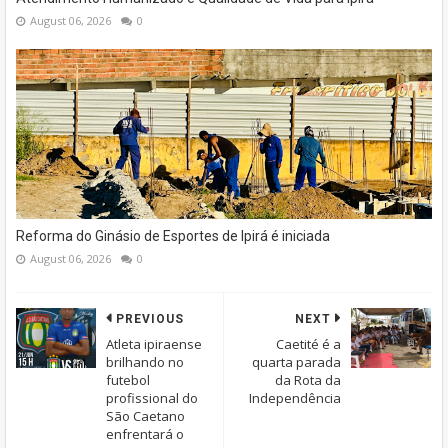
August 06, 2026
0
Reforma do Ginásio de Esportes de Ipirá é iniciada
August 06, 2026
0
PREVIOUS
NEXT
Atleta ipiraense
Caetité é a
brilhando no
quarta parada
futebol
da Rota da
profissional do
Independência
São Caetano
enfrentará o