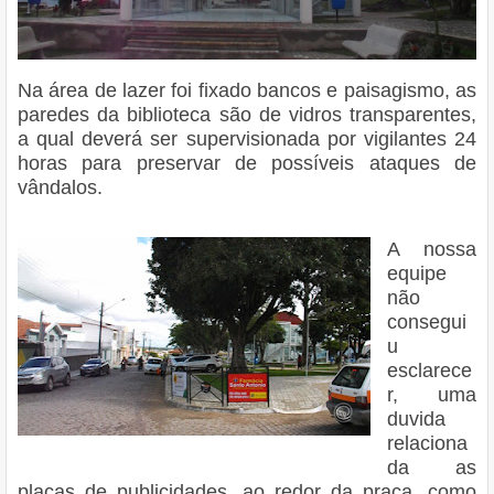
Na área de lazer foi fixado bancos e paisagismo, as
paredes da biblioteca são de vidros transparentes,
a qual deverá ser supervisionada por vigilantes 24
horas para preservar de possíveis ataques de
vândalos.
A nossa
equipe
não
consegui
u
esclarece
r, uma
duvida
relaciona
da as
placas de publicidades, ao redor da praça, como