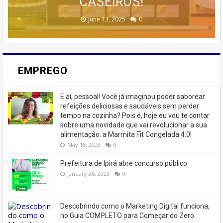
TREINAMENTO DA MEMÓRIA
MARKETING 6.0.
CASEIROS!
CASA
🚨
February 23, 2026
August 10, 2025
June 13, 2025
June 07, 2023
July 07, 2023
0
0
0
0
0
EMPREGO
E aí, pessoal! Você já imaginou poder saborear
refeições deliciosas e saudáveis ​​sem perder
tempo na cozinha? Pois é, hoje eu vou te contar
sobre uma novidade que vai revolucionar a sua
alimentação: a Marmita Fit Congelada 4.0!
May 15, 2023
0
Prefeitura de Ipirá abre concurso público
January 26, 2023
0
Descobrindo como o Marketing Digital funciona,
no Guia COMPLETO para Começar do Zero