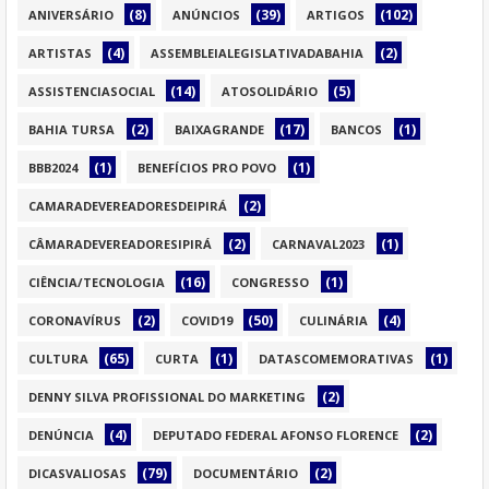
(8)
(39)
(102)
ANIVERSÁRIO
ANÚNCIOS
ARTIGOS
(4)
(2)
ARTISTAS
ASSEMBLEIALEGISLATIVADABAHIA
(14)
(5)
ASSISTENCIASOCIAL
ATOSOLIDÁRIO
(2)
(17)
(1)
BAHIA TURSA
BAIXAGRANDE
BANCOS
(1)
(1)
BBB2024
BENEFÍCIOS PRO POVO
(2)
CAMARADEVEREADORESDEIPIRÁ
(2)
(1)
CÂMARADEVEREADORESIPIRÁ
CARNAVAL2023
(16)
(1)
CIÊNCIA/TECNOLOGIA
CONGRESSO
(2)
(50)
(4)
CORONAVÍRUS
COVID19
CULINÁRIA
(65)
(1)
(1)
CULTURA
CURTA
DATASCOMEMORATIVAS
(2)
DENNY SILVA PROFISSIONAL DO MARKETING
(4)
(2)
DENÚNCIA
DEPUTADO FEDERAL AFONSO FLORENCE
(79)
(2)
DICASVALIOSAS
DOCUMENTÁRIO