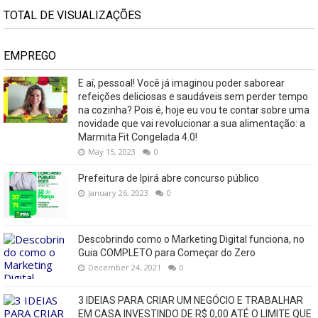
TOTAL DE VISUALIZAÇÕES
EMPREGO
E aí, pessoal! Você já imaginou poder saborear
refeições deliciosas e saudáveis ​​sem perder tempo
na cozinha? Pois é, hoje eu vou te contar sobre uma
novidade que vai revolucionar a sua alimentação: a
Marmita Fit Congelada 4.0!
May 15, 2023
0
Prefeitura de Ipirá abre concurso público
January 26, 2023
0
Descobrindo como o Marketing Digital funciona, no
Guia COMPLETO para Começar do Zero
December 24, 2021
0
3 IDEIAS PARA CRIAR UM NEGÓCIO E TRABALHAR
EM CASA INVESTINDO DE R$ 0,00 ATÉ O LIMITE QUE