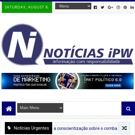
SATURDAY, AUGUST 8.
Notícias Urgentes
Tenda Lilás leva conscientização sobre o combate à violência contra a