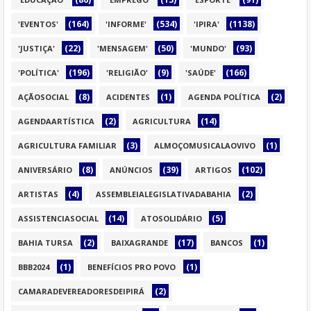
(164)
(534)
(1138)
'EVENTOS'
'INFORME'
'IPIRA'
(22)
(50)
(93)
'JUSTIÇA'
'MENSAGEM'
'MUNDO'
(196)
(9)
(166)
'POLÍTICA'
'RELIGIÃO'
'SAÚDE'
(8)
(1)
(2)
AÇÃOSOCIAL
ACIDENTES
AGENDA POLÍTICA
(2)
(14)
AGENDAARTÍSTICA
AGRICULTURA
(3)
(1)
AGRICULTURA FAMILIAR
ALMOÇOMUSICALAOVIVO
(8)
(39)
(102)
ANIVERSÁRIO
ANÚNCIOS
ARTIGOS
(4)
(2)
ARTISTAS
ASSEMBLEIALEGISLATIVADABAHIA
(14)
(5)
ASSISTENCIASOCIAL
ATOSOLIDÁRIO
(2)
(17)
(1)
BAHIA TURSA
BAIXAGRANDE
BANCOS
(1)
(1)
BBB2024
BENEFÍCIOS PRO POVO
(2)
CAMARADEVEREADORESDEIPIRÁ