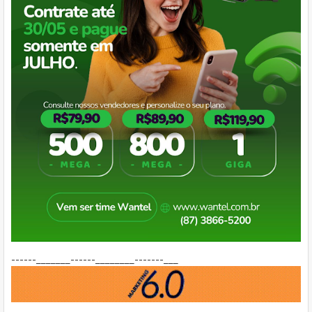
------_______------________-------___