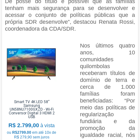
De posse do título é possível que as famílias
tenham mais segurança para se desenvolver e
acessar o conjunto de políticas públicas que a
própria SDR desenvolve”, destacou Renata Rossi,
coordenadora da CDA/SDR.
Nos últimos quatro
anos, 10
comunidades
quilombolas
receberam títulos de
domínio de terra e
cerca de 1.000
famílias foram
beneficiadas: “Por
Smart TV 4K LED 58”
Samsung
meio das políticas de
UN58NU7100GXZD - Wi-Fi
Conversor Digital 3 HDMI 2
regularização
USB
fundiária e da
R$ 2.799,00
à vista
promoção da
ou
R$2799.00
em até 10x de
igualdade racial, nós
R$ 279,90 sem juros