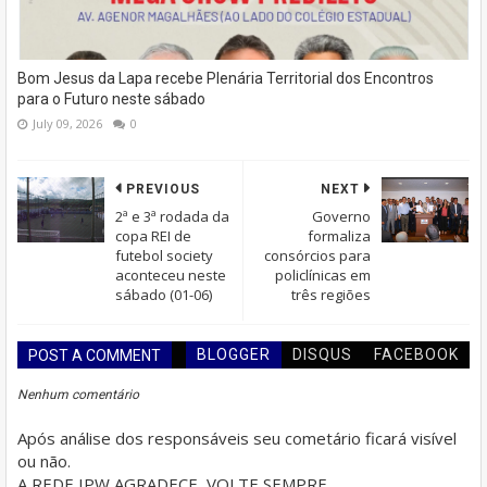
Bom Jesus da Lapa recebe Plenária Territorial dos Encontros
para o Futuro neste sábado
July 09, 2026
0
PREVIOUS
NEXT
2ª e 3ª rodada da
Governo
copa REI de
formaliza
futebol society
consórcios para
aconteceu neste
policlínicas em
sábado (01-06)
três regiões
BLOGGER
DISQUS
FACEBOOK
POST A COMMENT
Nenhum comentário
Após análise dos responsáveis seu cometário ficará visível
ou não.
A REDE IPW AGRADECE, VOLTE SEMPRE