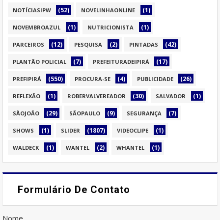
(52)
(1)
NOTÍCIASIPW
NOVELINHAONLINE
(1)
(1)
NOVEMBROAZUL
NUTRICIONISTA
(12)
(2)
(42)
PARCEIROS
PESQUISA
PINTADAS
(7)
(17)
PLANTÃO POLICIAL
PREFEITURADEIPIRÁ
(550)
(4)
(26)
PREFIPIRÁ
PROCURA-SE
PUBLICIDADE
(1)
(30)
(1)
REFLEXÃO
ROBERVALVEREADOR
SALVADOR
(29)
(9)
(7)
SÃOJOÃO
SÃOPAULO
SEGURANÇA
(1)
(1807)
(1)
SHOWS
SLIDER
VIDEOCLIPE
(1)
(2)
(1)
WALDECK
WANTEL
WHANTEL
Formulário De Contato
Nome