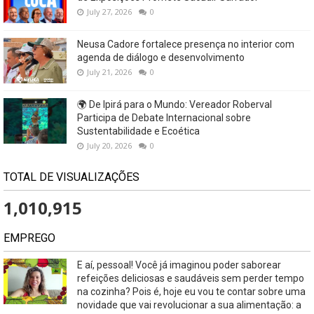
July 27, 2026
0
Neusa Cadore fortalece presença no interior com
agenda de diálogo e desenvolvimento
July 21, 2026
0
🌍 De Ipirá para o Mundo: Vereador Roberval
Participa de Debate Internacional sobre
Sustentabilidade e Ecoética
July 20, 2026
0
TOTAL DE VISUALIZAÇÕES
1,010,915
EMPREGO
E aí, pessoal! Você já imaginou poder saborear
refeições deliciosas e saudáveis ​​sem perder tempo
na cozinha? Pois é, hoje eu vou te contar sobre uma
novidade que vai revolucionar a sua alimentação: a