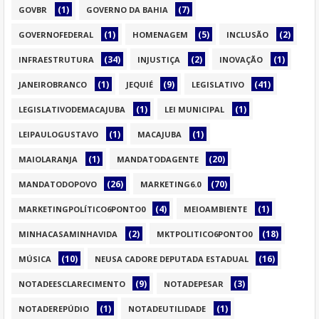
(1)
(7)
GOVBR
GOVERNO DA BAHIA
(1)
(5)
(2)
GOVERNOFEDERAL
HOMENAGEM
INCLUSÃO
(34)
(2)
(1)
INFRAESTRUTURA
INJUSTIÇA
INOVAÇÃO
(1)
(9)
(41)
JANEIROBRANCO
JEQUIÉ
LEGISLATIVO
(1)
(1)
LEGISLATIVODEMACAJUBA
LEI MUNICIPAL
(1)
(1)
LEIPAULOGUSTAVO
MACAJUBA
(1)
(20)
MAIOLARANJA
MANDATODAGENTE
(26)
(70)
MANDATODOPOVO
MARKETING6.0
(4)
(1)
MARKETINGPOLÍTICO6PONTO0
MEIOAMBIENTE
(2)
(18)
MINHACASAMINHAVIDA
MKTPOLITICO6PONTO0
(10)
(16)
MÚSICA
NEUSA CADORE DEPUTADA ESTADUAL
(9)
(3)
NOTADEESCLARECIMENTO
NOTADEPESAR
(1)
(1)
NOTADEREPÚDIO
NOTADEUTILIDADE