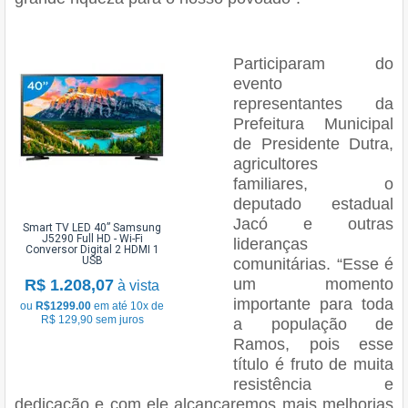
Participaram do
evento
representantes da
Prefeitura Municipal
de Presidente Dutra,
agricultores
familiares, o
deputado estadual
Jacó e outras
Smart TV LED 40” Samsung
J5290 Full HD - Wi-Fi
lideranças
Conversor Digital 2 HDMI 1
USB
comunitárias. “Esse é
um momento
R$ 1.208,07
à vista
importante para toda
ou
R$1299.00
em até 10x de
R$ 129,90 sem juros
a população de
Ramos, pois esse
título é fruto de muita
resistência e
dedicação e com ele alcançaremos mais melhorias