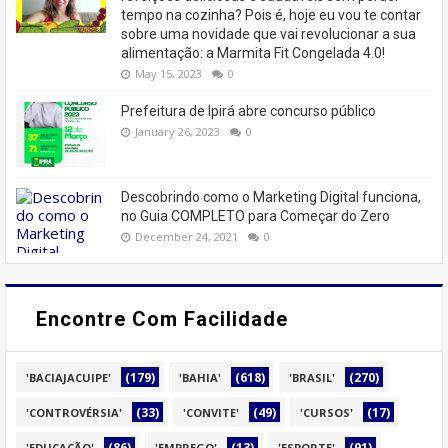
tempo na cozinha? Pois é, hoje eu vou te contar
sobre uma novidade que vai revolucionar a sua
alimentação: a Marmita Fit Congelada 4.0!
May 15, 2023
0
Prefeitura de Ipirá abre concurso público
January 26, 2023
0
Descobrindo como o Marketing Digital funciona,
no Guia COMPLETO para Começar do Zero
December 24, 2021
0
Encontre Com Facilidade
(179)
(618)
(270)
'BACIAJACUIPE'
'BAHIA'
'BRASIL'
(33)
(49)
(17)
'CONTROVÉRSIA'
'CONVITE'
'CURSOS'
(86)
(13)
(91)
'EDUCAÇÃO'
'EMPREGO'
'ESPORTE'