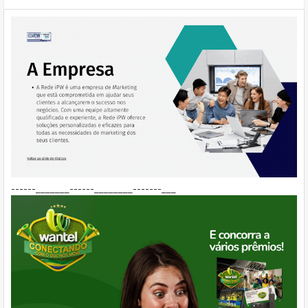
------_______------________-------___