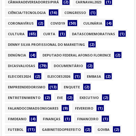
(2)
(1)
CÂMARADEVEREADORESIPIRÁ
CARNAVAL2023
(16)
(1)
CIÊNCIA/TECNOLOGIA
CONGRESSO
(2)
(50)
(4)
CORONAVÍRUS
COVID19
CULINÁRIA
(65)
(1)
(1)
CULTURA
CURTA
DATASCOMEMORATIVAS
(2)
DENNY SILVA PROFISSIONAL DO MARKETING
(4)
(2)
DENÚNCIA
DEPUTADO FEDERAL AFONSO FLORENCE
(79)
(2)
DICASVALIOSAS
DOCUMENTÁRIO
(2)
(1)
(2)
ELEICOES2024
ELEICOES2026
EMBASA
(13)
(2)
EMPREENDEDORISMO
ENQUETE
(2)
(2)
(2)
ENTRETENIMENTO
EVE
EXECUTIVO
(9)
(1)
FALANDOCOMADSONSOARES
FEVEREIRO
(4)
(1)
(1)
FIMDEANO
FINANÇAS
FINANCEIRO
(11)
(2)
(2)
FUTEBOL
GABINETEDOPREFEITO
GOVBA