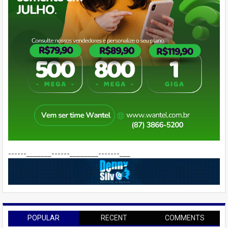
------_______------________-------___
POPULAR
RECENT
COMMENTS