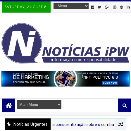
SATURDAY, AUGUST 8.
Notícias Urgentes
Tenda Lilás leva conscientização sobre o combate à violência contra 