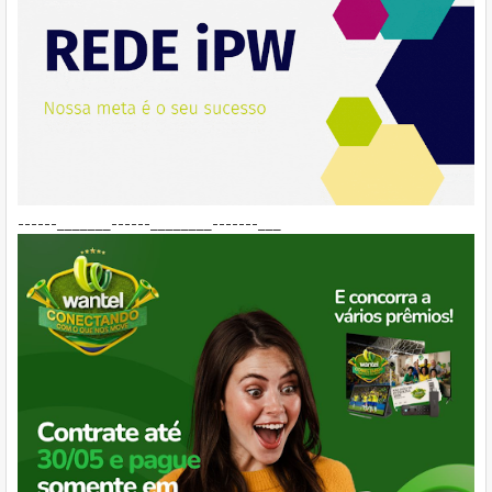
------_______------________-------___