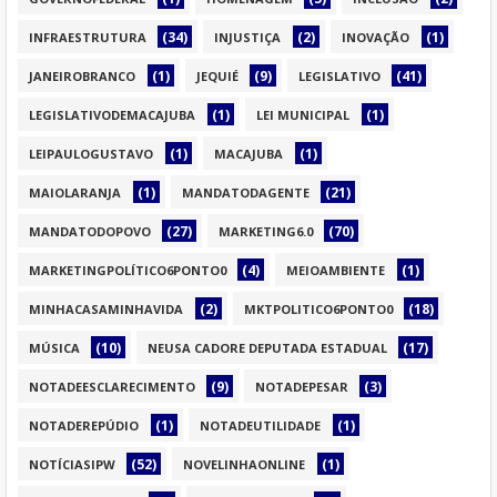
(34)
(2)
(1)
INFRAESTRUTURA
INJUSTIÇA
INOVAÇÃO
(1)
(9)
(41)
JANEIROBRANCO
JEQUIÉ
LEGISLATIVO
(1)
(1)
LEGISLATIVODEMACAJUBA
LEI MUNICIPAL
(1)
(1)
LEIPAULOGUSTAVO
MACAJUBA
(1)
(21)
MAIOLARANJA
MANDATODAGENTE
(27)
(70)
MANDATODOPOVO
MARKETING6.0
(4)
(1)
MARKETINGPOLÍTICO6PONTO0
MEIOAMBIENTE
(2)
(18)
MINHACASAMINHAVIDA
MKTPOLITICO6PONTO0
(10)
(17)
MÚSICA
NEUSA CADORE DEPUTADA ESTADUAL
(9)
(3)
NOTADEESCLARECIMENTO
NOTADEPESAR
(1)
(1)
NOTADEREPÚDIO
NOTADEUTILIDADE
(52)
(1)
NOTÍCIASIPW
NOVELINHAONLINE