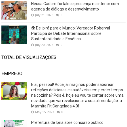
Neusa Cadore fortalece presença no interior com
agenda de diálogo e desenvolvimento
July 21, 2026
0
🌍 De Ipirá para o Mundo: Vereador Roberval
Participa de Debate Internacional sobre
Sustentabilidade e Ecoética
July 20, 2026
0
TOTAL DE VISUALIZAÇÕES
EMPREGO
E aí, pessoal! Você já imaginou poder saborear
refeições deliciosas e saudáveis ​​sem perder tempo
na cozinha? Pois é, hoje eu vou te contar sobre uma
novidade que vai revolucionar a sua alimentação: a
Marmita Fit Congelada 4.0!
May 15, 2023
0
Prefeitura de Ipirá abre concurso público