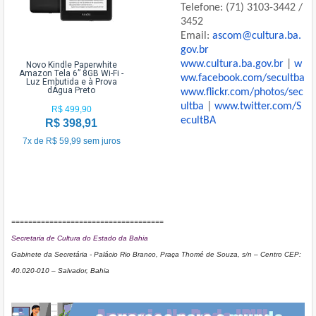
Telefone: (71) 3103-3442 /
3452
Email:
ascom@cultura.ba.
gov.br
www.cultura.ba.gov.br
|
w
Novo Kindle Paperwhite
Amazon Tela 6” 8GB Wi-Fi -
ww.facebook.com/secultba
Luz Embutida e à Prova
dÁgua Preto
www.flickr.com/photos/sec
ultba
|
www.twitter.com/S
R$ 499,90
ecultBA
R$ 398,91
7x de R$ 59,99 sem juros
==============================
======
Secretaria de Cultura do Estado da Bahia
Gabinete da Secretária - Palácio Rio Branco, Praça Thomé de Souza, s/n – Centro CEP:
40.020-010 – Salvador, Bahia