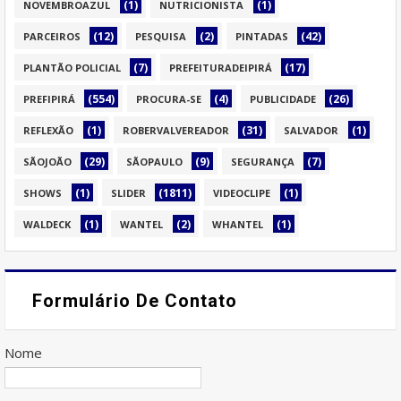
(1)
(1)
NOVEMBROAZUL
NUTRICIONISTA
(12)
(2)
(42)
PARCEIROS
PESQUISA
PINTADAS
(7)
(17)
PLANTÃO POLICIAL
PREFEITURADEIPIRÁ
(554)
(4)
(26)
PREFIPIRÁ
PROCURA-SE
PUBLICIDADE
(1)
(31)
(1)
REFLEXÃO
ROBERVALVEREADOR
SALVADOR
(29)
(9)
(7)
SÃOJOÃO
SÃOPAULO
SEGURANÇA
(1)
(1811)
(1)
SHOWS
SLIDER
VIDEOCLIPE
(1)
(2)
(1)
WALDECK
WANTEL
WHANTEL
Formulário De Contato
Nome