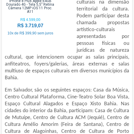
iPhone 8 Plus Apple 64GB
culturais na dimensão
Dourado 4G - Tela 5,5” Retina
Câmera 12MP iOS 11 Proc.
territorial da cultura.
A11
Podem participar desta
R$ 4.599,00
chamada propostas
R$ 3.719,07
artístico-culturais
10x de R$ 399,90 sem juros
apresentadas por
pessoas físicas ou
jurídicas de natureza
cultural, que intencionem ocupar as salas principais,
anfiteatros, foyers/galerias, áreas externas e salas
multiuso de espaços culturais em diversos municípios da
Bahia.
Em Salvador, são os seguintes espaços: Casa da Música,
Centro Cultural Plataforma, Cine-Teatro Solar Boa Vista,
Espaço Cultural Alagados e Espaço Xisto Bahia. Nas
cidades do interior da Bahia, participam: Casa de Cultura
de Mutuípe, Centro de Cultura ACM (Jequié), Centro de
Cultura Amélio Amorim (Feira de Santana), Centro de
Cultura de Alagoinhas, Centro de Cultura de Porto