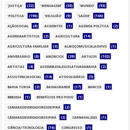
(22)
(50)
(93)
'JUSTIÇA'
'MENSAGEM'
'MUNDO'
(196)
(9)
(166)
'POLÍTICA'
'RELIGIÃO'
'SAÚDE'
(8)
(1)
(2)
AÇÃOSOCIAL
ACIDENTES
AGENDA POLÍTICA
(2)
(14)
AGENDAARTÍSTICA
AGRICULTURA
(3)
(1)
AGRICULTURA FAMILIAR
ALMOÇOMUSICALAOVIVO
(8)
(39)
(102)
ANIVERSÁRIO
ANÚNCIOS
ARTIGOS
(4)
(2)
ARTISTAS
ASSEMBLEIALEGISLATIVADABAHIA
(14)
(5)
ASSISTENCIASOCIAL
ATOSOLIDÁRIO
(2)
(17)
(1)
BAHIA TURSA
BAIXAGRANDE
BANCOS
(1)
(1)
BBB2024
BENEFÍCIOS PRO POVO
(2)
CAMARADEVEREADORESDEIPIRÁ
(2)
(1)
CÂMARADEVEREADORESIPIRÁ
CARNAVAL2023
(16)
(1)
CIÊNCIA/TECNOLOGIA
CONGRESSO