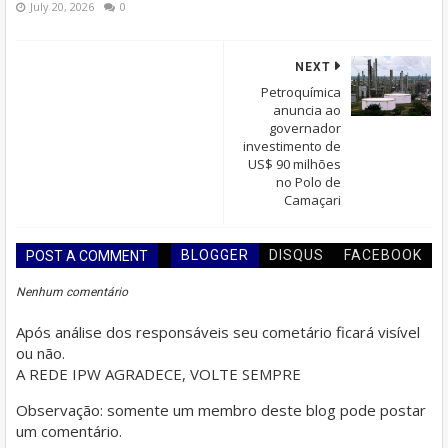
July 20, 2026
0
NEXT
Petroquímica
anuncia ao
governador
investimento de
US$ 90 milhões
no Polo de
Camaçari
BLOGGER
DISQUS
FACEBOOK
POST A COMMENT
Nenhum comentário
Após análise dos responsáveis seu cometário ficará visível
ou não.
A REDE IPW AGRADECE, VOLTE SEMPRE
Observação: somente um membro deste blog pode postar
um comentário.