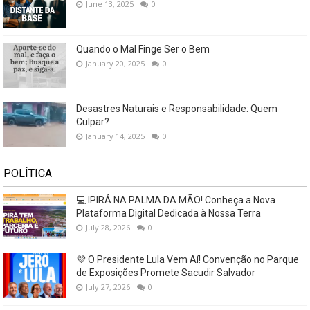
June 13, 2025
0
Quando o Mal Finge Ser o Bem
January 20, 2025
0
Desastres Naturais e Responsabilidade: Quem
Culpar?
January 14, 2025
0
POLÍTICA
💻 IPIRÁ NA PALMA DA MÃO! Conheça a Nova
Plataforma Digital Dedicada à Nossa Terra
July 28, 2026
0
💜 O Presidente Lula Vem Aí! Convenção no Parque
de Exposições Promete Sacudir Salvador
July 27, 2026
0