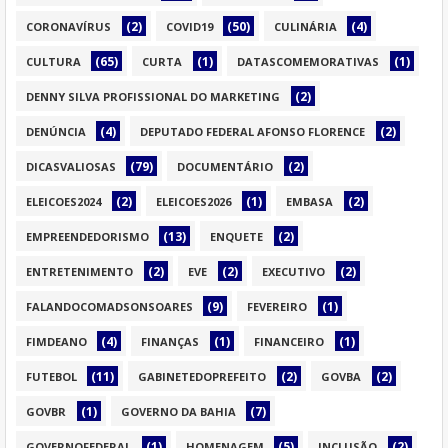
(2)
(50)
(4)
CORONAVÍRUS
COVID19
CULINÁRIA
(65)
(1)
(1)
CULTURA
CURTA
DATASCOMEMORATIVAS
(2)
DENNY SILVA PROFISSIONAL DO MARKETING
(4)
(2)
DENÚNCIA
DEPUTADO FEDERAL AFONSO FLORENCE
(79)
(2)
DICASVALIOSAS
DOCUMENTÁRIO
(2)
(1)
(2)
ELEICOES2024
ELEICOES2026
EMBASA
(13)
(2)
EMPREENDEDORISMO
ENQUETE
(2)
(2)
(2)
ENTRETENIMENTO
EVE
EXECUTIVO
(9)
(1)
FALANDOCOMADSONSOARES
FEVEREIRO
(4)
(1)
(1)
FIMDEANO
FINANÇAS
FINANCEIRO
(11)
(2)
(2)
FUTEBOL
GABINETEDOPREFEITO
GOVBA
(1)
(7)
GOVBR
GOVERNO DA BAHIA
(1)
(5)
(2)
GOVERNOFEDERAL
HOMENAGEM
INCLUSÃO