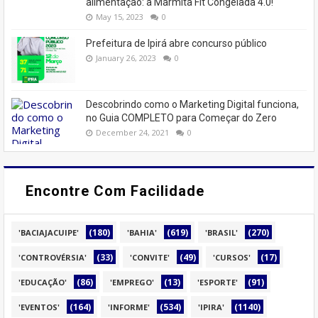
alimentação: a Marmita Fit Congelada 4.0!
May 15, 2023
0
Prefeitura de Ipirá abre concurso público
January 26, 2023
0
Descobrindo como o Marketing Digital funciona,
no Guia COMPLETO para Começar do Zero
December 24, 2021
0
Encontre Com Facilidade
(180)
(619)
(270)
'BACIAJACUIPE'
'BAHIA'
'BRASIL'
(33)
(49)
(17)
'CONTROVÉRSIA'
'CONVITE'
'CURSOS'
(86)
(13)
(91)
'EDUCAÇÃO'
'EMPREGO'
'ESPORTE'
(164)
(534)
(1140)
'EVENTOS'
'INFORME'
'IPIRA'