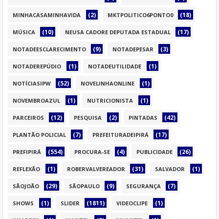
(2)
(18)
MINHACASAMINHAVIDA
MKTPOLITICO6PONTO0
(10)
(17)
MÚSICA
NEUSA CADORE DEPUTADA ESTADUAL
(9)
(3)
NOTADEESCLARECIMENTO
NOTADEPESAR
(1)
(1)
NOTADEREPÚDIO
NOTADEUTILIDADE
(52)
(1)
NOTÍCIASIPW
NOVELINHAONLINE
(1)
(1)
NOVEMBROAZUL
NUTRICIONISTA
(12)
(2)
(42)
PARCEIROS
PESQUISA
PINTADAS
(7)
(17)
PLANTÃO POLICIAL
PREFEITURADEIPIRÁ
(554)
(4)
(26)
PREFIPIRÁ
PROCURA-SE
PUBLICIDADE
(1)
(31)
(1)
REFLEXÃO
ROBERVALVEREADOR
SALVADOR
(29)
(9)
(7)
SÃOJOÃO
SÃOPAULO
SEGURANÇA
(1)
(1811)
(1)
SHOWS
SLIDER
VIDEOCLIPE