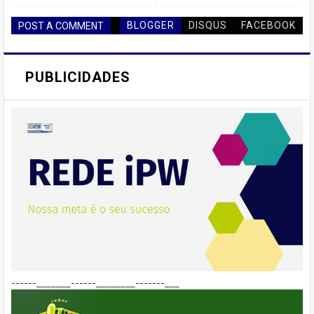
BLOGGER
DISQUS
FACEBOOK
POST A COMMENT
PUBLICIDADES
------_______------________-------___