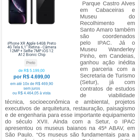
Parque Castro Alves
em Cabaceiras e
Museu do
Recolhimento em
Santo Amaro também
são coordenados
pelo IPAC. Já o
iPhone XR Apple 64GB Preto
4G Tela 6,1” Retina - Câmera
Museu Wanderley
12MP + Selfie 7MP iOS 12
A12 Bionic Chip
Pinho, em Candeias,
ganhou ação inédita
Preto
em parceria com a
de R$ 5.199,00
Secretaria de Turismo
por R$ 4.699,00
(Setur), já com
em até 10x de R$ 469,90
contratos de estudos
sem juros
ou R$ 4.464,05 à vista
de viabilidade
técnica, socioeconômica e ambiental, projetos
executivos de arquitetura, restauração, paisagismo
e de engenharia para esse importante equipamento
do século XVII. Ainda com a Setur, o IPAC
apresentou os museus baianos na 45ª ABAV, em
São Paulo. “Os museus são fundamentais para a