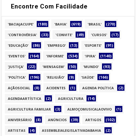
Encontre Com Facilidade
(180)
(619)
(270)
'BACIAJACUIPE'
'BAHIA'
'BRASIL'
(33)
(49)
(17)
'CONTROVÉRSIA'
'CONVITE'
'CURSOS'
(86)
(13)
(91)
'EDUCAÇÃO'
'EMPREGO'
'ESPORTE'
(164)
(534)
(1140)
'EVENTOS'
'INFORME'
'IPIRA'
(22)
(50)
(93)
'JUSTIÇA'
'MENSAGEM'
'MUNDO'
(196)
(9)
(166)
'POLÍTICA'
'RELIGIÃO'
'SAÚDE'
(8)
(1)
(2)
AÇÃOSOCIAL
ACIDENTES
AGENDA POLÍTICA
(2)
(14)
AGENDAARTÍSTICA
AGRICULTURA
(3)
(1)
AGRICULTURA FAMILIAR
ALMOÇOMUSICALAOVIVO
(8)
(39)
(102)
ANIVERSÁRIO
ANÚNCIOS
ARTIGOS
(4)
(2)
ARTISTAS
ASSEMBLEIALEGISLATIVADABAHIA