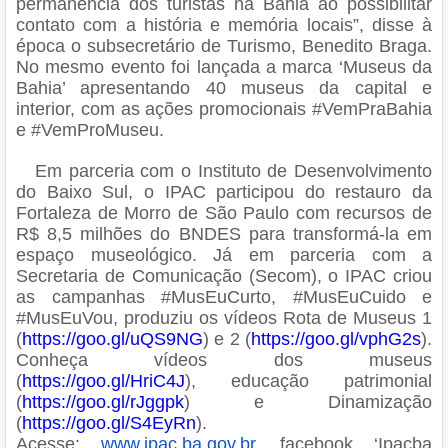
permanência dos turistas na Bahia ao possibilitar
contato com a história e memória locais”, disse à
época o subsecretário de Turismo, Benedito Braga.
No mesmo evento foi lançada a marca ‘Museus da
Bahia’ apresentando 40 museus da capital e
interior, com as ações promocionais #VemPraBahia
e #VemProMuseu.
Em parceria com o Instituto de Desenvolvimento
do Baixo Sul, o IPAC participou do restauro da
Fortaleza de Morro de São Paulo com recursos de
R$ 8,5 milhões do BNDES para transformá-la em
espaço museológico. Já em parceria com a
Secretaria de Comunicação (Secom), o IPAC criou
as campanhas #MusEuCurto, #MusEuCuido e
#MusEuVou, produziu os vídeos Rota de Museus 1
(
https://goo.gl/uQS9NG
) e 2 (
https://goo.gl/vphG2s
).
Conheça vídeos dos museus
(
https://goo.gl/HriC4J
), educação patrimonial
(
https://goo.gl/rJggpk
) e Dinamização
(
https://goo.gl/S4EyRn
).
Acesse:
www.ipac.ba.gov.br
, facebook ‘Ipacba