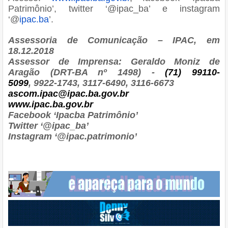
Patrimônio’, twitter ‘@ipac_ba’ e instagram
‘@
ipac.ba
’.
Assessoria de Comunicação – IPAC, em
18.12.2018
Assessor de Imprensa: Geraldo Moniz de
Aragão (DRT-BA nº 1498) -
(71) 99110-
5099
, 9922-1743, 3117-6490, 3116-6673
ascom.ipac@ipac.ba.gov.br
www.ipac.ba.gov.br
Facebook ‘Ipacba Patrimônio’
Twitter ‘@ipac_ba’
Instagram ‘@ipac.patrimonio’