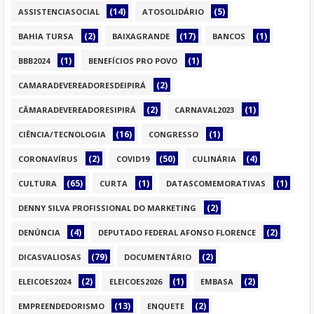
(14)
(5)
ASSISTENCIASOCIAL
ATOSOLIDÁRIO
(2)
(17)
(1)
BAHIA TURSA
BAIXAGRANDE
BANCOS
(1)
(1)
BBB2024
BENEFÍCIOS PRO POVO
(2)
CAMARADEVEREADORESDEIPIRÁ
(2)
(1)
CÂMARADEVEREADORESIPIRÁ
CARNAVAL2023
(16)
(1)
CIÊNCIA/TECNOLOGIA
CONGRESSO
(2)
(50)
(4)
CORONAVÍRUS
COVID19
CULINÁRIA
(65)
(1)
(1)
CULTURA
CURTA
DATASCOMEMORATIVAS
(2)
DENNY SILVA PROFISSIONAL DO MARKETING
(4)
(2)
DENÚNCIA
DEPUTADO FEDERAL AFONSO FLORENCE
(79)
(2)
DICASVALIOSAS
DOCUMENTÁRIO
(2)
(1)
(2)
ELEICOES2024
ELEICOES2026
EMBASA
(13)
(2)
EMPREENDEDORISMO
ENQUETE