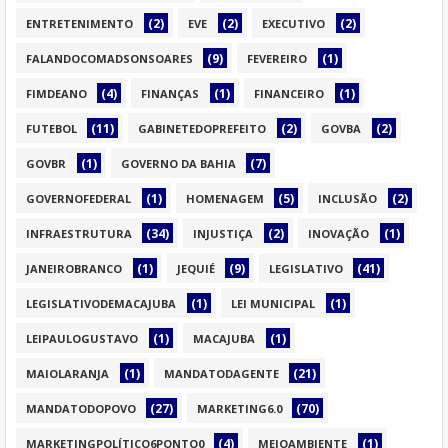
(2)
(2)
(2)
ENTRETENIMENTO
EVE
EXECUTIVO
(9)
(1)
FALANDOCOMADSONSOARES
FEVEREIRO
(4)
(1)
(1)
FIMDEANO
FINANÇAS
FINANCEIRO
(11)
(2)
(2)
FUTEBOL
GABINETEDOPREFEITO
GOVBA
(1)
(7)
GOVBR
GOVERNO DA BAHIA
(1)
(5)
(2)
GOVERNOFEDERAL
HOMENAGEM
INCLUSÃO
(34)
(2)
(1)
INFRAESTRUTURA
INJUSTIÇA
INOVAÇÃO
(1)
(9)
(41)
JANEIROBRANCO
JEQUIÉ
LEGISLATIVO
(1)
(1)
LEGISLATIVODEMACAJUBA
LEI MUNICIPAL
(1)
(1)
LEIPAULOGUSTAVO
MACAJUBA
(1)
(21)
MAIOLARANJA
MANDATODAGENTE
(27)
(70)
MANDATODOPOVO
MARKETING6.0
(4)
(1)
MARKETINGPOLÍTICO6PONTO0
MEIOAMBIENTE