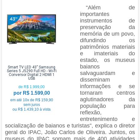
“Além de
importantes
instrumentos de
preservação da
memória de um povo,
difundindo os
patrimônios materiais
e imateriais do
estado, os museus
baianos
Smart TV LED 43” Samsung
Series 5 J5290 Full HD - Wi-Fi
salvaguardam e
Conversor Digital 2 HDMI 1
USB
disseminam
informações e se
de R$ 1.999,00
tornaram centros
por R$ 1.599,00
aglutinadores da
em até 10x de R$ 159,90
sem juros
população para
ou R$ 1.439,10 à vista
reflexão,
entretenimento e
socialização de baianos e turistas”, explica o diretor
geral do IPAC, João Carlos de Oliveira. Juntos, os
museus do IPAC somam mais de 400 atividades