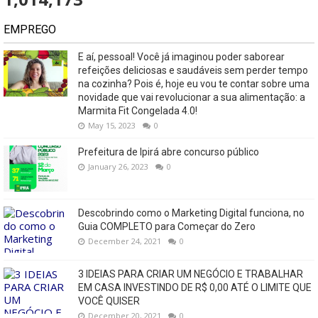
EMPREGO
E aí, pessoal! Você já imaginou poder saborear
refeições deliciosas e saudáveis ​​sem perder tempo
na cozinha? Pois é, hoje eu vou te contar sobre uma
novidade que vai revolucionar a sua alimentação: a
Marmita Fit Congelada 4.0!
May 15, 2023
0
Prefeitura de Ipirá abre concurso público
January 26, 2023
0
Descobrindo como o Marketing Digital funciona, no
Guia COMPLETO para Começar do Zero
December 24, 2021
0
3 IDEIAS PARA CRIAR UM NEGÓCIO E TRABALHAR
EM CASA INVESTINDO DE R$ 0,00 ATÉ O LIMITE QUE
VOCÊ QUISER
December 20, 2021
0