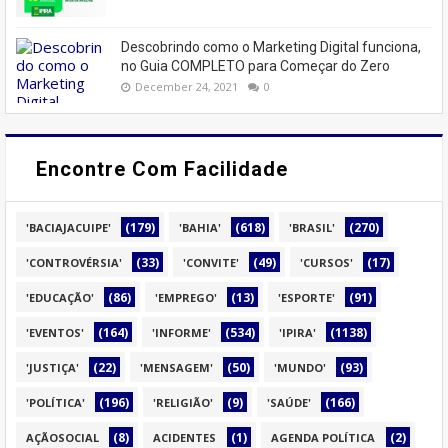
Descobrindo como o Marketing Digital funciona,
no Guia COMPLETO para Começar do Zero
December 24, 2021
0
Encontre Com Facilidade
(179)
(618)
(270)
'BACIAJACUIPE'
'BAHIA'
'BRASIL'
(33)
(49)
(17)
'CONTROVÉRSIA'
'CONVITE'
'CURSOS'
(86)
(13)
(91)
'EDUCAÇÃO'
'EMPREGO'
'ESPORTE'
(164)
(534)
(1138)
'EVENTOS'
'INFORME'
'IPIRA'
(22)
(50)
(93)
'JUSTIÇA'
'MENSAGEM'
'MUNDO'
(196)
(9)
(166)
'POLÍTICA'
'RELIGIÃO'
'SAÚDE'
(8)
(1)
(2)
AÇÃOSOCIAL
ACIDENTES
AGENDA POLÍTICA