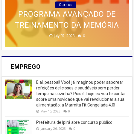
POR BOLOS EM RENDA COM O
PRÁTICO PARA QUEM DESEJA
DESDE AS BASES ATÉ AS
'Cursos'
ESTRATÉGIAS AVANÇADAS DE
🚨 ÚLTIMAS VAGAS EM IPIRÁ!
CURSO DA CASA DOS BOLOS
PROGRAMA AVANÇADO DE
EMAGRECER SEM SAIR DE
TREINAMENTO DA MEMÓRIA
MARKETING 6.0.
CASEIROS!
CASA
🚨
February 23, 2026
August 10, 2025
June 13, 2025
June 07, 2023
July 07, 2023
0
0
0
0
0
EMPREGO
E aí, pessoal! Você já imaginou poder saborear
refeições deliciosas e saudáveis ​​sem perder
tempo na cozinha? Pois é, hoje eu vou te contar
sobre uma novidade que vai revolucionar a sua
alimentação: a Marmita Fit Congelada 4.0!
May 15, 2023
0
Prefeitura de Ipirá abre concurso público
January 26, 2023
0