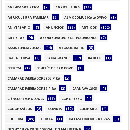
(2)
(14)
AGENDAARTÍSTICA
AGRICULTURA
(3)
(1)
AGRICULTURA FAMILIAR
ALMOÇOMUSICALAOVIVO
(8)
(39)
(102)
ANIVERSÁRIO
ANÚNCIOS
ARTIGOS
(4)
(2)
ARTISTAS
ASSEMBLEIALEGISLATIVADABAHIA
(14)
(5)
ASSISTENCIASOCIAL
ATOSOLIDÁRIO
(2)
(17)
(1)
BAHIA TURSA
BAIXAGRANDE
BANCOS
(1)
(1)
BBB2024
BENEFÍCIOS PRO POVO
(2)
CAMARADEVEREADORESDEIPIRÁ
(2)
(1)
CÂMARADEVEREADORESIPIRÁ
CARNAVAL2023
(16)
(1)
CIÊNCIA/TECNOLOGIA
CONGRESSO
(2)
(50)
(4)
CORONAVÍRUS
COVID19
CULINÁRIA
(65)
(1)
(1)
CULTURA
CURTA
DATASCOMEMORATIVAS
(2)
DENNY SILVA PROFISSIONAL DO MARKETING