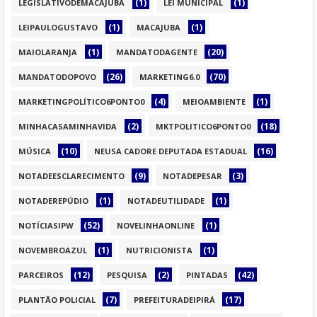
(1)
(1)
LEGISLATIVODEMACAJUBA
LEI MUNICIPAL
(1)
(1)
LEIPAULOGUSTAVO
MACAJUBA
(1)
(20)
MAIOLARANJA
MANDATODAGENTE
(26)
(70)
MANDATODOPOVO
MARKETING6.0
(4)
(1)
MARKETINGPOLÍTICO6PONTO0
MEIOAMBIENTE
(2)
(18)
MINHACASAMINHAVIDA
MKTPOLITICO6PONTO0
(10)
(16)
MÚSICA
NEUSA CADORE DEPUTADA ESTADUAL
(9)
(3)
NOTADEESCLARECIMENTO
NOTADEPESAR
(1)
(1)
NOTADEREPÚDIO
NOTADEUTILIDADE
(52)
(1)
NOTÍCIASIPW
NOVELINHAONLINE
(1)
(1)
NOVEMBROAZUL
NUTRICIONISTA
(12)
(2)
(42)
PARCEIROS
PESQUISA
PINTADAS
(7)
(17)
PLANTÃO POLICIAL
PREFEITURADEIPIRÁ