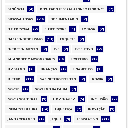
(4)
(2)
DENÚNCIA
DEPUTADO FEDERAL AFONSO FLORENCE
(79)
(2)
DICASVALIOSAS
DOCUMENTÁRIO
(2)
(1)
(2)
ELEICOES2024
ELEICOES2026
EMBASA
(13)
(2)
EMPREENDEDORISMO
ENQUETE
(2)
(2)
(2)
ENTRETENIMENTO
EVE
EXECUTIVO
(9)
(1)
FALANDOCOMADSONSOARES
FEVEREIRO
(4)
(1)
(1)
FIMDEANO
FINANÇAS
FINANCEIRO
(11)
(2)
(2)
FUTEBOL
GABINETEDOPREFEITO
GOVBA
(1)
(7)
GOVBR
GOVERNO DA BAHIA
(1)
(5)
(2)
GOVERNOFEDERAL
HOMENAGEM
INCLUSÃO
(34)
(2)
(1)
INFRAESTRUTURA
INJUSTIÇA
INOVAÇÃO
(1)
(9)
(41)
JANEIROBRANCO
JEQUIÉ
LEGISLATIVO