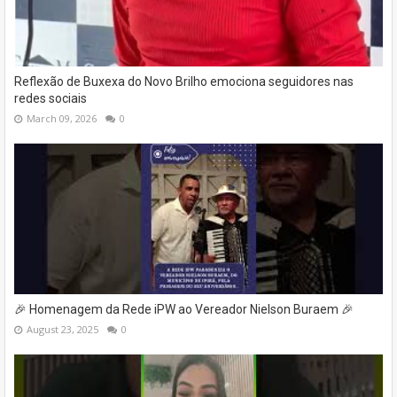
Reflexão de Buxexa do Novo Brilho emociona seguidores nas
redes sociais
March 09, 2026
0
🎉 Homenagem da Rede iPW ao Vereador Nielson Buraem 🎉
August 23, 2025
0