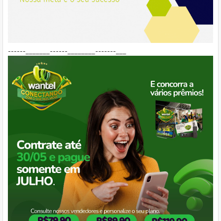
------_______------________-------___