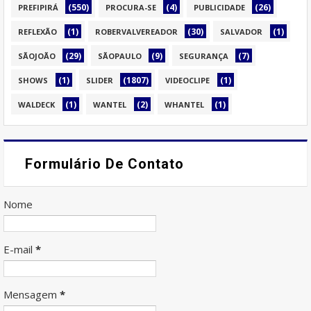
(550)
(4)
(26)
PREFIPIRÁ
PROCURA-SE
PUBLICIDADE
(1)
(30)
(1)
REFLEXÃO
ROBERVALVEREADOR
SALVADOR
(29)
(9)
(7)
SÃOJOÃO
SÃOPAULO
SEGURANÇA
(1)
(1807)
(1)
SHOWS
SLIDER
VIDEOCLIPE
(1)
(2)
(1)
WALDECK
WANTEL
WHANTEL
Formulário De Contato
Nome
E-mail
*
Mensagem
*