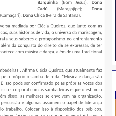
Barquinha
(Bom Jesus);
Dona
Cadú
(Maragojipe);
Dona
(Camaçari);
Dona Chica
(Feira de Santana).
ersa mediada por Clécia Queiroz, que junto com as
cos, suas histórias de vida, o universo da mariscagem,
etrata seus saberes e protagonismo no enfrentamento
além da conquista do direito de se expressar, de ter
acontece com música e dança, além de uma tradicional
badeiras’’. Afirma Clécia Queiroz, que atualmente faz
que o próprio o samba de roda. “Música e dança são
E isso pode ser confirmado pelas próprias vozes dos
sico - corporal com as sambadeiras e que o estímulo
lém disso, as mulheres se envolvem na organização,
 percussão e algumas assumem o papel de liderança
o trabalho. Colocar isso à disposição dos públicos,
lheres (assim como os próprios homens), é trazer a