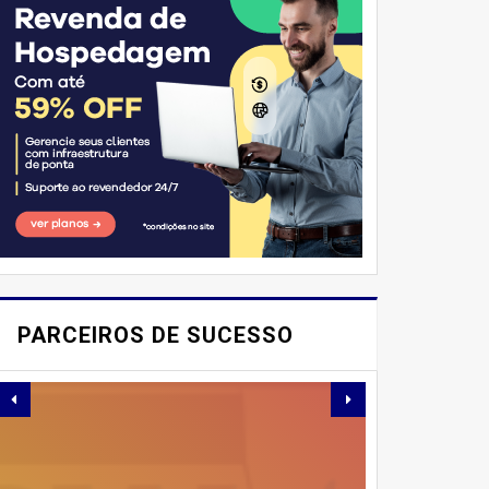
E AÍ, PESSOAL! VOCÊ JÁ
IMAGINOU PODER
PARCEIROS DE SUCESSO
SABOREAR REFEIÇÕES
DELICIOSAS E
SAUDÁVEIS ​​SEM PERDER
TEMPO NA COZINHA?