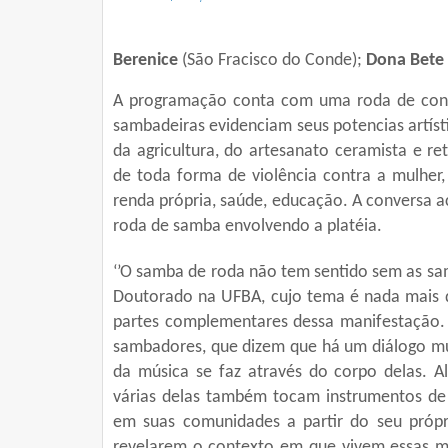
Berenice
(São Fracisco do Conde);
Dona Bete
A programação conta com
uma roda de conv
sambadeiras evidenciam seus potencias artísti
da agricultura, do artesanato ceramista e r
de toda forma de violência contra a mulher, 
renda própria, saúde, educação. A conversa 
roda de samba envolvendo a platéia.
‘’O samba de roda não tem sentido sem as sam
Doutorado na UFBA, cujo tema é nada mais 
partes complementares dessa manifestação. 
sambadores, que dizem que há um diálogo mu
da música se faz através do corpo delas. A
várias delas também tocam instrumentos de
em suas comunidades a partir do seu própri
revelarem o contexto em que vivem essas mu