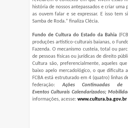
história de nossos antepassados e criar uma p
as ouvem falar e se expressar. E isso tem 
Samba de Roda.” finaliza Clécia.
Fundo de Cultura do Estado da Bahia
(FCB
produções artístico-
culturais
baianas, o Fundo
Fazenda. O mecanismo custeia, total ou parc
de pessoas físicas ou jurídicas de direito pú
Cultura são, preferencialmente, aqueles que
baixo apelo mercadológico, o que dificulta a
FCBA está estruturado em 4 (quatro) linhas d
federação:
Ações Continuadas de In
Eventos
Culturais
Calendarizad
os; Mobilida
informações, acesse:
www.cultura.ba.gov.br