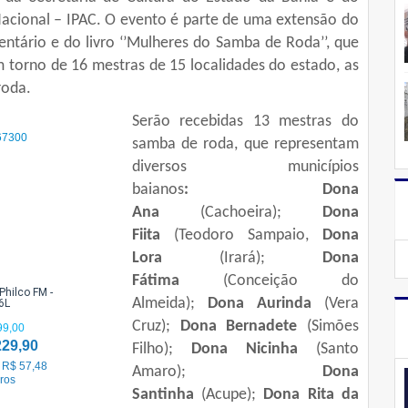
 Nacional – IPAC. O evento é parte de uma extensão do
ntário e do livro ‘’Mulheres do Samba de Roda’’, que
torno de 16 mestras de 15 localidades do estado, as
 roda.
Serão recebidas 13 mestras do
samba de roda, que representam
diversos municípios
baianos
:
Dona
Ana
(Cachoeira);
Dona
Fiita
(Teodoro Sampaio,
Dona
Lora
(Irará);
Dona
Fátima
(Conceição do
 Philco FM -
Almeida);
Dona Aurinda
(Vera
6L
Cruz);
Dona Bernadete
(Simões
99,00
229,90
Filho);
Dona Nicinha
(Santo
 R$ 57,48
Amaro);
Dona
ros
Santinha
(Acupe);
Dona Rita da