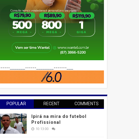
------_______------________-------___
POPULAR
RECENT
COMMENTS
Ipirá na mira do futebol
Profissional
10:13:00