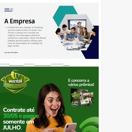
------_______------________-------___