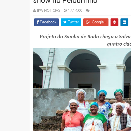
show no Pelourinho
IPW NOTICIAS
17:14:00
Facebook
Twitter
Google+
Projeto do Samba de Roda chega a Salva
quatro ci