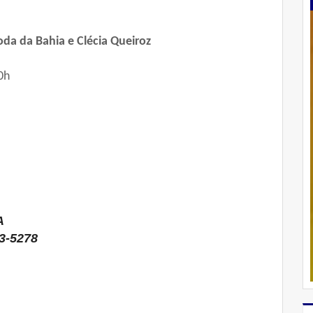
da da Bahia e Clécia Queiroz
0h
A
83-5278