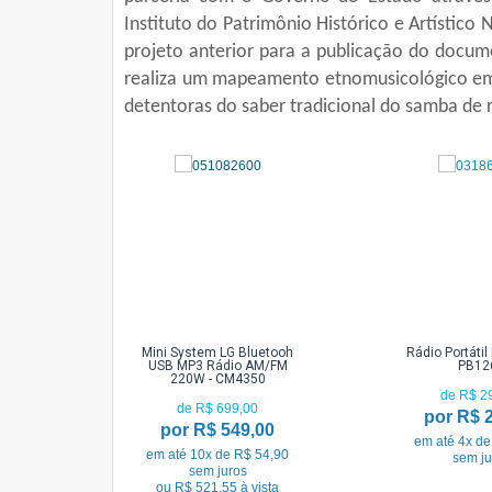
Instituto do Patrimônio Histórico e Artístico
projeto anterior para a publicação do docume
realiza um mapeamento etnomusicológico em 
detentoras do saber tradicional do samba de
Mini System LG Bluetooh
Rádio Portátil
USB MP3 Rádio AM/FM
PB12
220W - CM4350
de R$ 2
de R$ 699,00
por R$ 
por R$ 549,00
em até 4x de
em até 10x de R$ 54,90
sem ju
sem juros
ou R$ 521,55 à vista