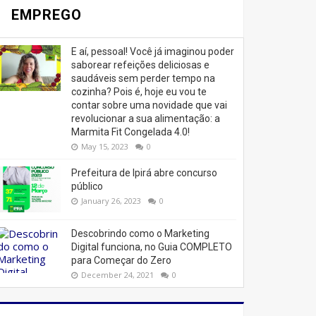
EMPREGO
E aí, pessoal! Você já imaginou poder
saborear refeições deliciosas e
saudáveis ​​sem perder tempo na
cozinha? Pois é, hoje eu vou te
contar sobre uma novidade que vai
revolucionar a sua alimentação: a
Marmita Fit Congelada 4.0!
May 15, 2023
0
Prefeitura de Ipirá abre concurso
público
January 26, 2023
0
Descobrindo como o Marketing
Digital funciona, no Guia COMPLETO
para Começar do Zero
December 24, 2021
0