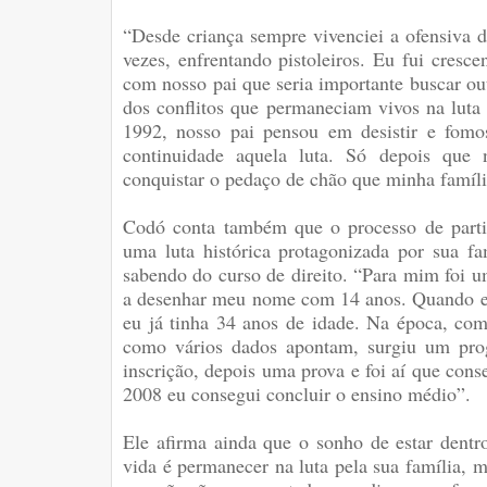
“Desde criança sempre vivenciei a ofensiva do
vezes, enfrentando pistoleiros. Eu fui cresc
com nosso pai que seria importante buscar ou
dos conflitos que permaneciam vivos na luta p
1992, nosso pai pensou em desistir e fomo
continuidade aquela luta. Só depois que
conquistar o pedaço de chão que minha famíli
Codó conta também que o processo de parti
uma luta histórica protagonizada por sua fam
sabendo do curso de direito. “Para mim foi um
a desenhar meu nome com 14 anos. Quando eu t
eu já tinha 34 anos de idade. Na época, co
como vários dados apontam, surgiu um pro
inscrição, depois uma prova e foi aí que cons
2008 eu consegui concluir o ensino médio”.
Ele afirma ainda que o sonho de estar dentro
vida é permanecer na luta pela sua família, 