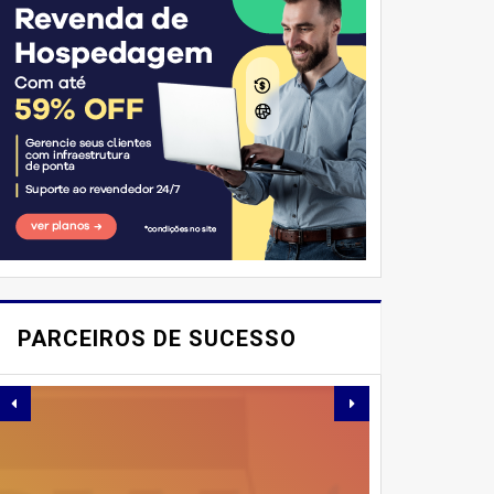
E AÍ, PESSOAL! VOCÊ JÁ
IMAGINOU PODER
PARCEIROS DE SUCESSO
SABOREAR REFEIÇÕES
DELICIOSAS E
SAUDÁVEIS ​​SEM PERDER
TEMPO NA COZINHA?