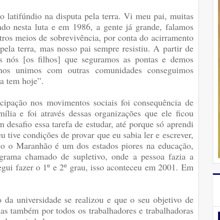
 latifúndio na disputa pela terra. Vi meu pai, muitas
endo nesta luta e em 1986, a gente já grande, falamos
tros meios de sobrevivência, por conta do acirramento
ela terra, mas nosso pai sempre resistiu. A partir de
s nós [os filhos] que seguramos as pontas e demos
 nos unimos com outras comunidades conseguimos
a tem hoje”.
cipação nos movimentos sociais foi consequência de
ília e foi através dessas organizações que ele ficou
 desafio essa tarefa de estudar, até porque só aprendi
ive condições de provar que eu sabia ler e escrever,
mo o Maranhão é um dos estados piores na educação,
grama chamado de supletivo, onde a pessoa fazia a
egui fazer o 1º e 2º grau, isso aconteceu em 2001. Em
 da universidade se realizou e que o seu objetivo de
mas também por todos os trabalhadores e trabalhadoras