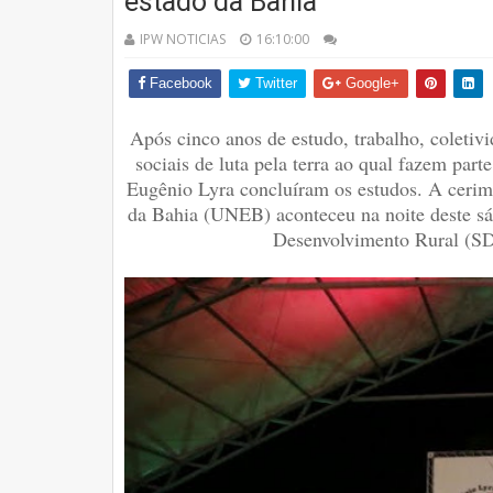
estado da Bahia
IPW NOTICIAS
16:10:00
Facebook
Twitter
Google+
Após cinco anos de estudo, trabalho, coleti
sociais de luta pela terra ao qual fazem par
Eugênio Lyra concluíram os estudos. A cerim
da Bahia (UNEB) aconteceu na noite deste sá
Desenvolvimento Rural (SDR