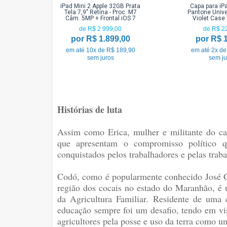
iPad Mini 2 Apple 32GB Prata
Capa para iPa
Tela 7,9" Retina - Proc. M7
Pantone Unive
Câm. 5MP + Frontal iOS 7
Violet Case
de R$ 2.999,00
de R$ 2
por R$ 1.899,00
por R$ 
em até 10x de R$ 189,90
em até 2x de
sem juros
sem ju
Histórias de luta
Assim como Erica, mulher e militante do cam
que apresentam o compromisso político q
conquistados pelos trabalhadores e pelas trab
Codó, como é popularmente conhecido José Ca
região dos cocais no estado do Maranhão, é
da Agricultura Familiar. Residente de uma
educação sempre foi um desafio, tendo em vist
agricultores pela posse e uso da terra como um