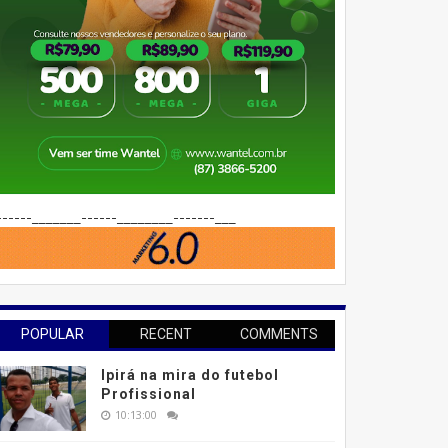
------_______------________-------___
POPULAR
RECENT
COMMENTS
Ipirá na mira do futebol
Profissional
10:13:00