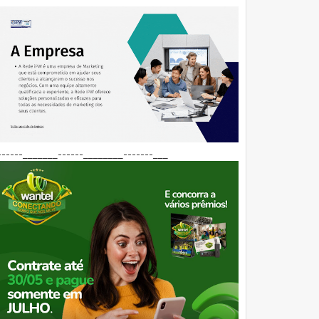
------_______------________-------___