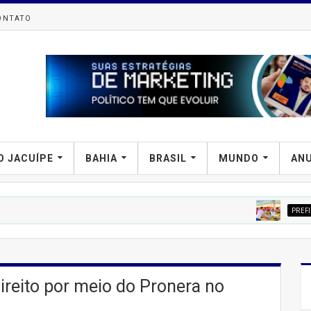
ONTATO
O JACUÍPE
BAHIA
BRASIL
MUNDO
AN
PREFIPIRÁ
Tenda Li
eito por meio do Pronera no