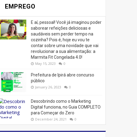
EMPREGO
E aí, pessoal! Você já imaginou poder
saborear refeições deliciosas e
saudáveis ​​sem perder tempo na
cozinha? Pois é, hoje eu vou te
contar sobre uma novidade que vai
revolucionar a sua alimentação: a
Marmita Fit Congelada 4.0!
May 15, 2023
0
Prefeitura de Ipirá abre concurso
público
January 26, 2023
0
Descobrindo como o Marketing
Digital funciona, no Guia COMPLETO
para Começar do Zero
December 24, 2021
0