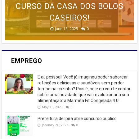
ESTRATÉGIAS AVANÇADAS DE
🚨 ÚLTIMAS VAGAS EM IPIRÁ!
CURSO DA CASA DOS BOLOS
PROGRAMA AVANÇADO DE
EMAGRECER SEM SAIR DE
TREINAMENTO DA MEMÓRIA
MARKETING 6.0.
CASEIROS!
CASA
🚨
February 23, 2026
August 10, 2025
June 13, 2025
June 07, 2023
July 07, 2023
0
0
0
0
0
EMPREGO
E aí, pessoal! Você já imaginou poder saborear
refeições deliciosas e saudáveis ​​sem perder
tempo na cozinha? Pois é, hoje eu vou te contar
sobre uma novidade que vai revolucionar a sua
alimentação: a Marmita Fit Congelada 4.0!
May 15, 2023
0
Prefeitura de Ipirá abre concurso público
January 26, 2023
0