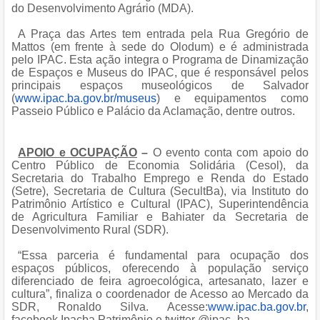
do Desenvolvimento Agrário (MDA).
A Praça das Artes tem entrada pela Rua Gregório de
Mattos (em frente à sede do Olodum) e é administrada
pelo IPAC. Esta ação integra o Programa de Dinamização
de Espaços e Museus do IPAC, que é responsável pelos
principais espaços museológicos de Salvador
(
www.ipac.ba.gov.br/museus
) e equipamentos como
Passeio Público e Palácio da Aclamação, dentre outros.
APOIO e OCUPAÇÃO
–
O evento conta com apoio do
Centro Público de Economia Solidária (Cesol), da
Secretaria do Trabalho Emprego e Renda do Estado
(Setre), Secretaria de Cultura (SecultBa), via Instituto do
Patrimônio Artístico e Cultural (IPAC), Superintendência
de Agricultura Familiar e Bahiater da Secretaria de
Desenvolvimento Rural (SDR).
“Essa parceria é fundamental para ocupação dos
espaços públicos, oferecendo à população serviço
diferenciado de feira agroecológica, artesanato, lazer e
cultura”, finaliza o
coordenador de Acesso ao Mercado da
SDR,
Ronaldo Silva.
Acesse:
www.ipac.ba.gov.br
,
facebook Ipacba Patrimônio e twitter @ipac_ba.