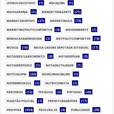
(1)
(1)
LEIPAULOGUSTAVO
MACAJUBA
(1)
(21)
MAIOLARANJA
MANDATODAGENTE
(27)
(70)
MANDATODOPOVO
MARKETING6.0
(4)
(1)
MARKETINGPOLÍTICO6PONTO0
MEIOAMBIENTE
(2)
(18)
MINHACASAMINHAVIDA
MKTPOLITICO6PONTO0
(10)
(17)
MÚSICA
NEUSA CADORE DEPUTADA ESTADUAL
(9)
(3)
NOTADEESCLARECIMENTO
NOTADEPESAR
(1)
(1)
NOTADEREPÚDIO
NOTADEUTILIDADE
(52)
(1)
NOTÍCIASIPW
NOVELINHAONLINE
(1)
(1)
NOVEMBROAZUL
NUTRICIONISTA
(12)
(2)
(42)
PARCEIROS
PESQUISA
PINTADAS
(7)
(17)
PLANTÃO POLICIAL
PREFEITURADEIPIRÁ
(554)
(4)
(26)
PREFIPIRÁ
PROCURA-SE
PUBLICIDADE