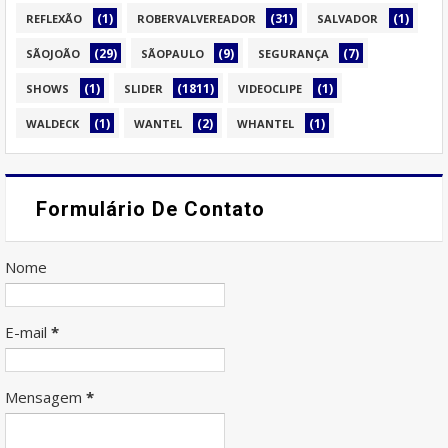
(1)
(31)
(1)
REFLEXÃO
ROBERVALVEREADOR
SALVADOR
(29)
(9)
(7)
SÃOJOÃO
SÃOPAULO
SEGURANÇA
(1)
(1811)
(1)
SHOWS
SLIDER
VIDEOCLIPE
(1)
(2)
(1)
WALDECK
WANTEL
WHANTEL
Formulário De Contato
Nome
E-mail
*
Mensagem
*