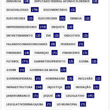
(4)
(2)
DENÚNCIA
DEPUTADO FEDERAL AFONSO FLORENCE
(79)
(2)
DICASVALIOSAS
DOCUMENTÁRIO
(2)
(1)
(2)
ELEICOES2024
ELEICOES2026
EMBASA
(13)
(2)
EMPREENDEDORISMO
ENQUETE
(2)
(2)
(2)
ENTRETENIMENTO
EVE
EXECUTIVO
(9)
(1)
FALANDOCOMADSONSOARES
FEVEREIRO
(4)
(1)
(1)
FIMDEANO
FINANÇAS
FINANCEIRO
(11)
(2)
(2)
FUTEBOL
GABINETEDOPREFEITO
GOVBA
(1)
(7)
GOVBR
GOVERNO DA BAHIA
(1)
(5)
(2)
GOVERNOFEDERAL
HOMENAGEM
INCLUSÃO
(34)
(2)
(1)
INFRAESTRUTURA
INJUSTIÇA
INOVAÇÃO
(1)
(9)
(41)
JANEIROBRANCO
JEQUIÉ
LEGISLATIVO
(1)
(1)
LEGISLATIVODEMACAJUBA
LEI MUNICIPAL