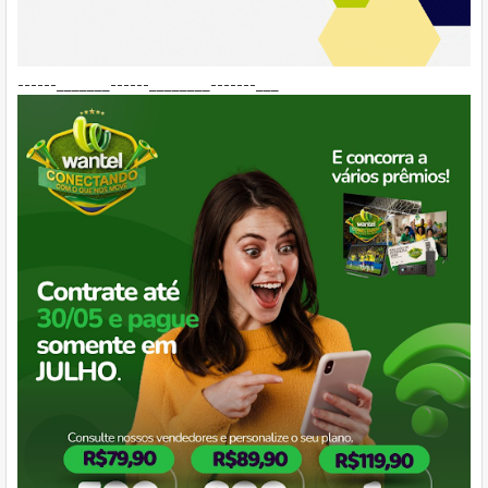
------_______------________-------___