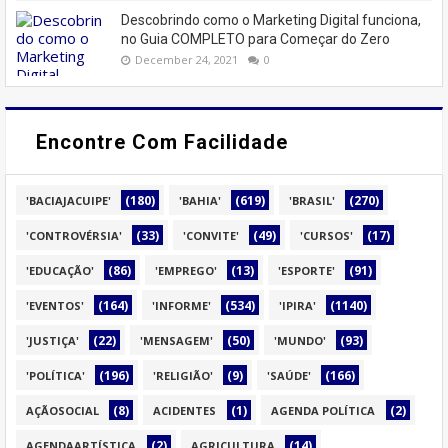
Descobrindo como o Marketing Digital funciona,
no Guia COMPLETO para Começar do Zero
December 24, 2021
0
Encontre Com Facilidade
(180)
(619)
(270)
'BACIAJACUIPE'
'BAHIA'
'BRASIL'
(33)
(49)
(17)
'CONTROVÉRSIA'
'CONVITE'
'CURSOS'
(86)
(13)
(91)
'EDUCAÇÃO'
'EMPREGO'
'ESPORTE'
(164)
(534)
(1140)
'EVENTOS'
'INFORME'
'IPIRA'
(22)
(50)
(93)
'JUSTIÇA'
'MENSAGEM'
'MUNDO'
(196)
(9)
(166)
'POLÍTICA'
'RELIGIÃO'
'SAÚDE'
(8)
(1)
(2)
AÇÃOSOCIAL
ACIDENTES
AGENDA POLÍTICA
(2)
(14)
AGENDAARTÍSTICA
AGRICULTURA