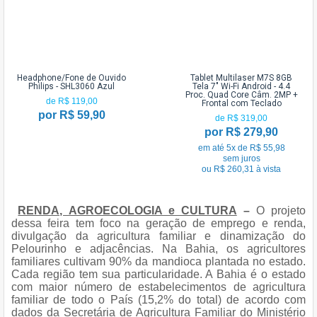
Headphone/Fone de Ouvido
Tablet Multilaser M7S 8GB
Philips - SHL3060 Azul
Tela 7" Wi-Fi Android - 4.4
Proc. Quad Core Câm. 2MP +
de R$ 119,00
Frontal com Teclado
por R$ 59,90
de R$ 319,00
por R$ 279,90
em até 5x de R$ 55,98
sem juros
ou R$ 260,31 à vista
RENDA, AGROECOLOGIA e CULTURA
–
O projeto
dessa feira tem foco na geração de emprego e renda,
divulgação da agricultura familiar e dinamização do
Pelourinho e adjacências. Na Bahia, os agricultores
familiares cultivam 90% da mandioca plantada no estado.
Cada região tem sua particularidade. A Bahia é o estado
com maior número de estabelecimentos de agricultura
familiar de todo o País (15,2% do total) de acordo com
dados da Secretária de Agricultura Familiar do Ministério