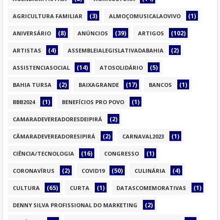
(3)
(1)
AGRICULTURA FAMILIAR
ALMOÇOMUSICALAOVIVO
(8)
(39)
(102)
ANIVERSÁRIO
ANÚNCIOS
ARTIGOS
(4)
(2)
ARTISTAS
ASSEMBLEIALEGISLATIVADABAHIA
(14)
(5)
ASSISTENCIASOCIAL
ATOSOLIDÁRIO
(2)
(17)
(1)
BAHIA TURSA
BAIXAGRANDE
BANCOS
(1)
(1)
BBB2024
BENEFÍCIOS PRO POVO
(2)
CAMARADEVEREADORESDEIPIRÁ
(2)
(1)
CÂMARADEVEREADORESIPIRÁ
CARNAVAL2023
(16)
(1)
CIÊNCIA/TECNOLOGIA
CONGRESSO
(2)
(50)
(4)
CORONAVÍRUS
COVID19
CULINÁRIA
(65)
(1)
(1)
CULTURA
CURTA
DATASCOMEMORATIVAS
(2)
DENNY SILVA PROFISSIONAL DO MARKETING