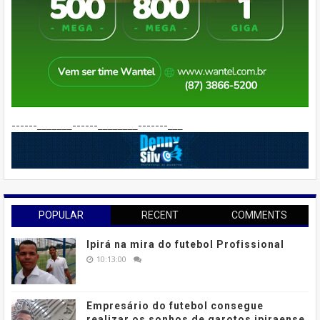
------_______------________-------___
POPULAR
RECENT
COMMENTS
Ipirá na mira do futebol Profissional
10:13:00
Empresário do futebol consegue
realizar os sonhos de garotos ipiraense