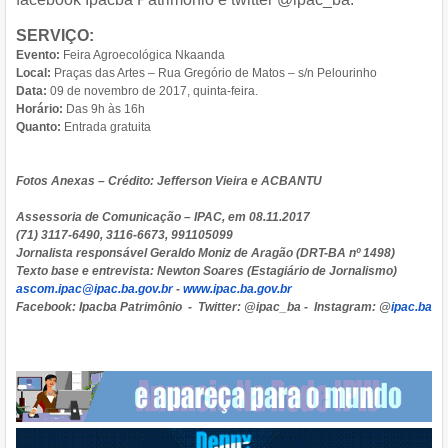
SERVIÇO:
Evento:
Feira Agroecológica Nkaanda
Local:
Praças das Artes – Rua Gregório de Matos – s/n Pelourinho
Data:
09 de novembro de 2017, quinta-feira.
Horário:
Das 9h às 16h
Quanto:
Entrada gratuita
Fotos Anexas – Crédito: Jefferson Vieira e ACBANTU
Assessoria de Comunicação – IPAC, em 08.11.2017
(71) 3117-6490, 3116-6673, 991105099
Jornalista responsável Geraldo Moniz de Aragão (DRT-BA nº 1498)
Texto base e entrevista: Newton Soares (Estagiário de Jornalismo)
ascom.ipac@ipac.ba.gov.br
-
ww
w.ipac.ba.gov.br
Facebook: Ipacba Patrimônio - Twitter: @ipac_ba - Instagram: @
ipac.ba