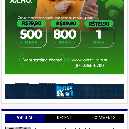
------_______------________-------___
POPULAR
RECENT
COMMENTS