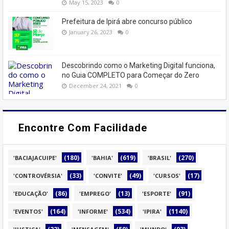
May 15, 2023
0
Prefeitura de Ipirá abre concurso público
January 26, 2023
0
Descobrindo como o Marketing Digital funciona,
no Guia COMPLETO para Começar do Zero
December 24, 2021
0
Encontre Com Facilidade
(180)
(619)
(270)
'BACIAJACUIPE'
'BAHIA'
'BRASIL'
(33)
(49)
(17)
'CONTROVÉRSIA'
'CONVITE'
'CURSOS'
(86)
(13)
(91)
'EDUCAÇÃO'
'EMPREGO'
'ESPORTE'
(164)
(534)
(1140)
'EVENTOS'
'INFORME'
'IPIRA'