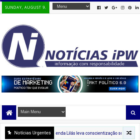
SUNDAY, AUGUST 9.
Notícias Urgentes
PREFIPIRÁ
Tenda Lilás leva conscientização sobre o combate à viol