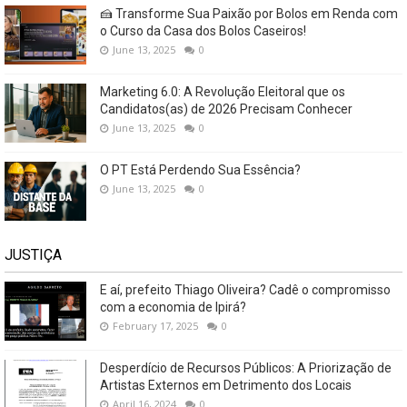
🍰 Transforme Sua Paixão por Bolos em Renda com
o Curso da Casa dos Bolos Caseiros!
June 13, 2025
0
Marketing 6.0: A Revolução Eleitoral que os
Candidatos(as) de 2026 Precisam Conhecer
June 13, 2025
0
O PT Está Perdendo Sua Essência?
June 13, 2025
0
JUSTIÇA
E aí, prefeito Thiago Oliveira? Cadê o compromisso
com a economia de Ipirá?
February 17, 2025
0
Desperdício de Recursos Públicos: A Priorização de
Artistas Externos em Detrimento dos Locais
April 16, 2024
0