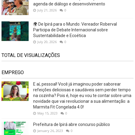
agenda de diálogo e desenvolvimento
July 21, 2026
0
🌍 De Ipirá para o Mundo: Vereador Roberval
Participa de Debate Internacional sobre
Sustentabilidade e Ecoética
July 20, 2026
0
TOTAL DE VISUALIZAÇÕES
EMPREGO
E aí, pessoal! Você já imaginou poder saborear
refeições deliciosas e saudáveis ​​sem perder tempo
na cozinha? Pois é, hoje eu vou te contar sobre uma
novidade que vai revolucionar a sua alimentação: a
Marmita Fit Congelada 4.0!
May 15, 2023
0
Prefeitura de Ipirá abre concurso público
January 26, 2023
0