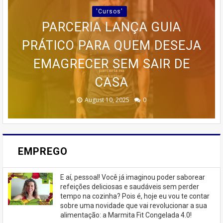
IMAGINE TER ACESSO A UM
'Cursos'
🍰 TRANSFORME SUA PAIXÃO
CURSO COMPLETO, QUE VAI
PARCERIA LANÇA GUIA
POR BOLOS EM RENDA COM O
PRÁTICO PARA QUEM DESEJA
DESDE AS BASES ATÉ AS
ESTRATÉGIAS AVANÇADAS DE
🚨 ÚLTIMAS VAGAS EM IPIRÁ!
CURSO DA CASA DOS BOLOS
PROGRAMA AVANÇADO DE
EMAGRECER SEM SAIR DE
TREINAMENTO DA MEMÓRIA
MARKETING 6.0.
CASEIROS!
CASA
🚨
February 23, 2026
August 10, 2025
June 13, 2025
June 07, 2023
July 07, 2023
0
0
0
0
0
EMPREGO
E aí, pessoal! Você já imaginou poder saborear
refeições deliciosas e saudáveis ​​sem perder
tempo na cozinha? Pois é, hoje eu vou te contar
sobre uma novidade que vai revolucionar a sua
alimentação: a Marmita Fit Congelada 4.0!