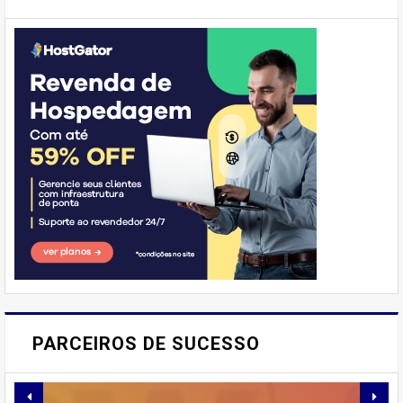
E AÍ, PESSOAL! VOCÊ JÁ
IMAGINOU PODER SABOREAR
PARCEIROS DE SUCESSO
REFEIÇÕES DELICIOSAS E
SAUDÁVEIS ​​SEM PERDER