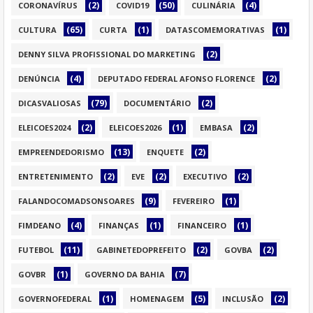
(2)
(50)
(4)
CORONAVÍRUS
COVID19
CULINÁRIA
(65)
(1)
(1)
CULTURA
CURTA
DATASCOMEMORATIVAS
(2)
DENNY SILVA PROFISSIONAL DO MARKETING
(4)
(2)
DENÚNCIA
DEPUTADO FEDERAL AFONSO FLORENCE
(79)
(2)
DICASVALIOSAS
DOCUMENTÁRIO
(2)
(1)
(2)
ELEICOES2024
ELEICOES2026
EMBASA
(13)
(2)
EMPREENDEDORISMO
ENQUETE
(2)
(2)
(2)
ENTRETENIMENTO
EVE
EXECUTIVO
(9)
(1)
FALANDOCOMADSONSOARES
FEVEREIRO
(4)
(1)
(1)
FIMDEANO
FINANÇAS
FINANCEIRO
(11)
(2)
(2)
FUTEBOL
GABINETEDOPREFEITO
GOVBA
(1)
(7)
GOVBR
GOVERNO DA BAHIA
(1)
(5)
(2)
GOVERNOFEDERAL
HOMENAGEM
INCLUSÃO