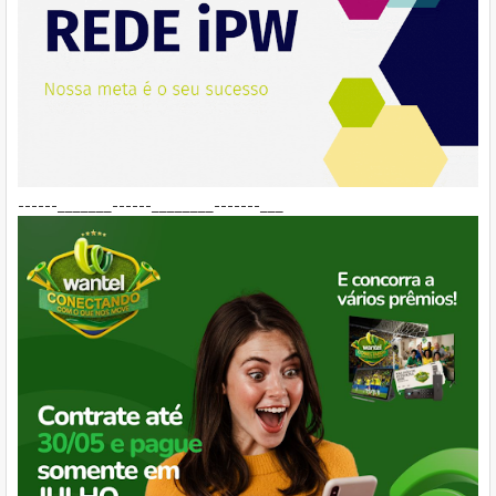
------_______------________-------___