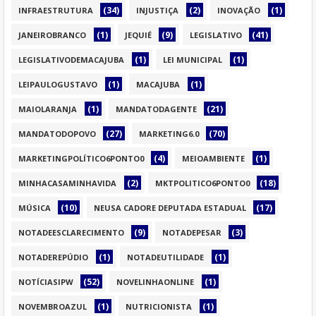
(34)
(2)
(1)
INFRAESTRUTURA
INJUSTIÇA
INOVAÇÃO
(1)
(9)
(41)
JANEIROBRANCO
JEQUIÉ
LEGISLATIVO
(1)
(1)
LEGISLATIVODEMACAJUBA
LEI MUNICIPAL
(1)
(1)
LEIPAULOGUSTAVO
MACAJUBA
(1)
(21)
MAIOLARANJA
MANDATODAGENTE
(27)
(70)
MANDATODOPOVO
MARKETING6.0
(4)
(1)
MARKETINGPOLÍTICO6PONTO0
MEIOAMBIENTE
(2)
(18)
MINHACASAMINHAVIDA
MKTPOLITICO6PONTO0
(10)
(17)
MÚSICA
NEUSA CADORE DEPUTADA ESTADUAL
(9)
(3)
NOTADEESCLARECIMENTO
NOTADEPESAR
(1)
(1)
NOTADEREPÚDIO
NOTADEUTILIDADE
(52)
(1)
NOTÍCIASIPW
NOVELINHAONLINE
(1)
(1)
NOVEMBROAZUL
NUTRICIONISTA