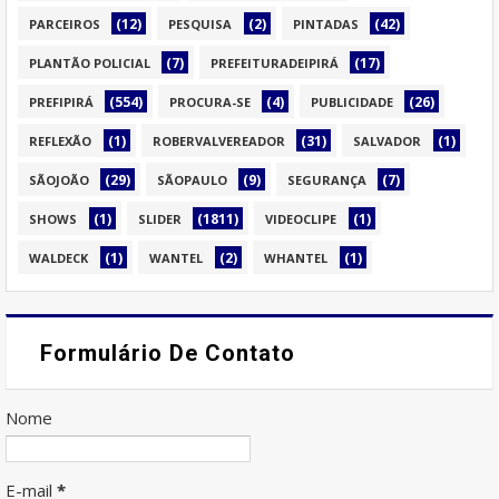
(12)
(2)
(42)
PARCEIROS
PESQUISA
PINTADAS
(7)
(17)
PLANTÃO POLICIAL
PREFEITURADEIPIRÁ
(554)
(4)
(26)
PREFIPIRÁ
PROCURA-SE
PUBLICIDADE
(1)
(31)
(1)
REFLEXÃO
ROBERVALVEREADOR
SALVADOR
(29)
(9)
(7)
SÃOJOÃO
SÃOPAULO
SEGURANÇA
(1)
(1811)
(1)
SHOWS
SLIDER
VIDEOCLIPE
(1)
(2)
(1)
WALDECK
WANTEL
WHANTEL
Formulário De Contato
Nome
E-mail
*