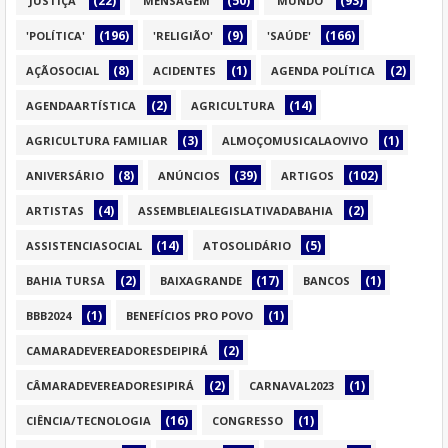
(22)
(50)
(93)
'JUSTIÇA'
'MENSAGEM'
'MUNDO'
(196)
(9)
(166)
'POLÍTICA'
'RELIGIÃO'
'SAÚDE'
(8)
(1)
(2)
AÇÃOSOCIAL
ACIDENTES
AGENDA POLÍTICA
(2)
(14)
AGENDAARTÍSTICA
AGRICULTURA
(3)
(1)
AGRICULTURA FAMILIAR
ALMOÇOMUSICALAOVIVO
(8)
(39)
(102)
ANIVERSÁRIO
ANÚNCIOS
ARTIGOS
(4)
(2)
ARTISTAS
ASSEMBLEIALEGISLATIVADABAHIA
(14)
(5)
ASSISTENCIASOCIAL
ATOSOLIDÁRIO
(2)
(17)
(1)
BAHIA TURSA
BAIXAGRANDE
BANCOS
(1)
(1)
BBB2024
BENEFÍCIOS PRO POVO
(2)
CAMARADEVEREADORESDEIPIRÁ
(2)
(1)
CÂMARADEVEREADORESIPIRÁ
CARNAVAL2023
(16)
(1)
CIÊNCIA/TECNOLOGIA
CONGRESSO