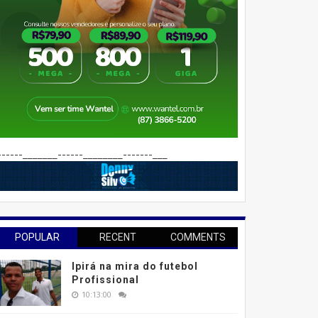
------_______------________-------___
POPULAR
RECENT
COMMENTS
Ipirá na mira do futebol
Profissional
10:13:00