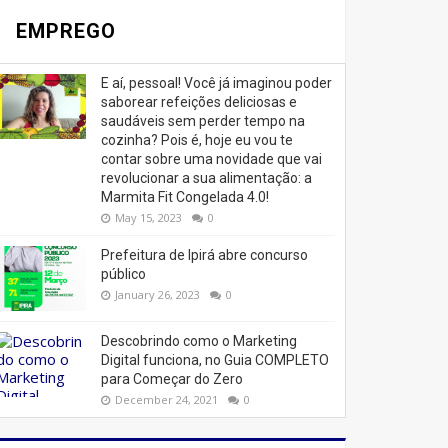
EMPREGO
E aí, pessoal! Você já imaginou poder
saborear refeições deliciosas e
saudáveis ​​sem perder tempo na
cozinha? Pois é, hoje eu vou te
contar sobre uma novidade que vai
revolucionar a sua alimentação: a
Marmita Fit Congelada 4.0!
May 15, 2023
0
Prefeitura de Ipirá abre concurso
público
January 26, 2023
0
Descobrindo como o Marketing
Digital funciona, no Guia COMPLETO
para Começar do Zero
December 24, 2021
0