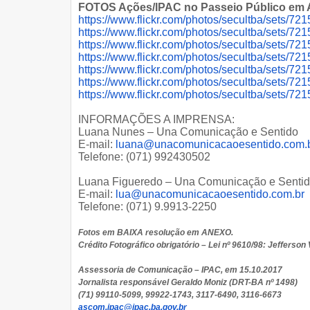
FOTOS Ações/IPAC no Passeio Público e
https://www.flickr.com/photos/
secultba/sets/7
https://www.flickr.com/photos/
secultba/sets/7
https://www.flickr.com/photos/
secultba/sets/7
https://www.flickr.com/photos/
secultba/sets/7
https://www.flickr.com/photos/
secultba/sets/7
https://www.flickr.com/photos/
secultba/sets/7
https://www.flickr.com/photos/
secultba/sets/7
INFORMAÇÕES A IMPRENSA:
Luana Nunes – Una Comunicação e Sentido
E-mail:
luana@unacomunicacaoesentido.c
om.
Telefone: (071) 992430502
Luana Figueredo – Una Comunicação e Senti
E-mail:
lua@unacomunicacaoesentido.com
.br
Telefone: (071) 9.9913-2250
Fotos em BAIXA resolução em ANEXO.
Crédito Fotográfico obrigatório – Lei nº 9610/98: Jefferson 
Assessoria de Comunicação – IPAC, em 15.10.2017
Jornalista responsável Geraldo Moniz (DRT-BA nº 1498)
(71) 99110-5099, 99922-1743, 3117-6490, 3116-6673
ascom.ipac@ipac.ba.gov.br