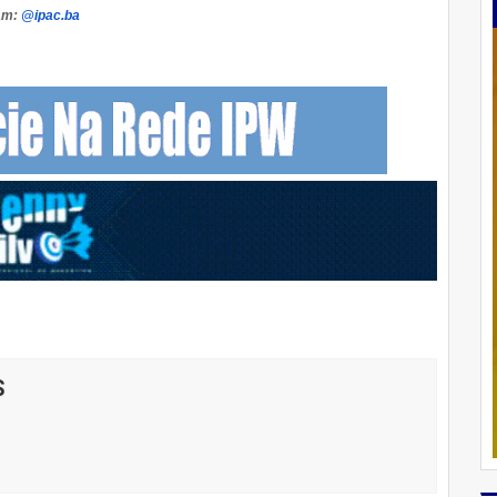
am:
@ipac.ba
S