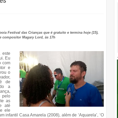
des
ia Festival das Crianças que é gratuito e termina hoje (15),
e compositor Magary Lord, às 17h
 este
ui. Eu
o com
tor e
rou o
vador,
Pé de
ndo a
dança,
o pelo
nte as
e até
e ele
um infantil Casa Amarela (2008), além de ‘Aquarela’, ‘O