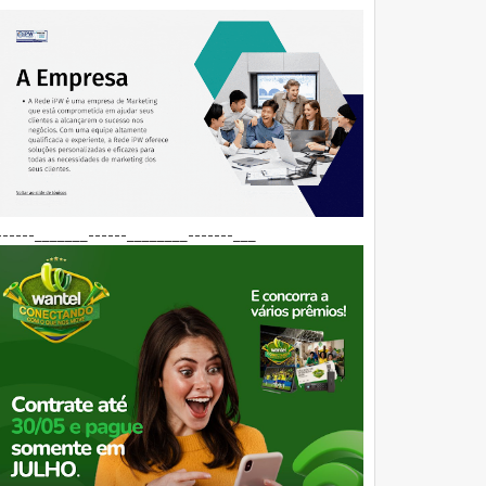
------_______------________-------___