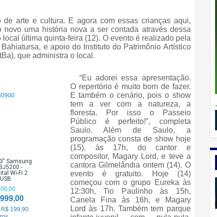
 de arte e cultura. E agora com essas crianças aqui,
novo uma história nova a ser contada através dessa
local última quinta-feira (12). O evento é realizado pela
ahiatursa, e apoio do Instituto do Patrimônio Artístico
tBa), que administra o local.
“Eu adorei essa apresentação.
O repertório é muito bom de fazer.
E também o cenário, pois o show
tem a ver com a natureza, a
floresta. Por isso o Passeio
Público é perfeito!”, completa
Saulo. Além de Saulo, a
programação consta de show hoje
(15), às 17h, do cantor e
compositor, Magary Lord, e teve a
43" Samsung
cantora Gilmelândia ontem (14). O
3J5200 -
tal Wi-Fi 2
evento é gratuito. Hoje (14)
 USB
começou com o grupo Eureka às
200,00
12:30h, Tio Paulinho às 15h,
.999,00
Canela Fina às 16h, e Magary
Lord às 17h. Também tem parque
 R$ 199,90
ros