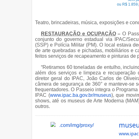
ou R$ 1.859,
Teatro, brincadeiras, música, exposições e co
RESTAURAÇÃO e OCUPAÇÃO
–
O Passe
conjunto do governo estadual via IPAC/Secu
(SSP) e Polícia Militar (PM). O local estava 
de arte quebradas e pichadas, mobiliários e c
feitos serviços de recapeamento e pinturas de
“Retiramos 60 toneladas de entulho, inclu
além dos serviços e limpeza e recuperação d
diretor geral do IPAC, João Carlos de Olive
câmera de segurança de 360° e manteve-se se
frequentadores. O Passeio integra o Progra
IPAC (
www.ipac.ba.gov.br/museus
), que movi
shows, até os museus de Arte Moderna (MAM),
outros.
museus
www.ipac