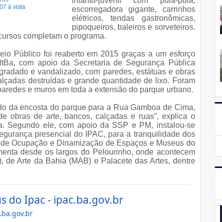
infanto-juvenil com pula-pula,
07 à vista
escorregadora gigante, carrinhos
elétricos, tendas gastronômicas,
pipoqueiros, baleiros e sorveteiros.
ncursos completam o programa.
io Público foi reaberto em 2015 graças a um esforço
ltBa, com apoio da Secretaria de Segurança Pública
degradado e vandalizado, com paredes, estátuas e obras
alçadas destruídas e grande quantidade de lixo. Foram
 paredes e muros em toda a extensão do parque urbano.
indo da encosta do parque para a Rua Gamboa de Cima,
e obras de arte, bancos, calçadas e ruas”, explica o
ira. Segundo ele, com apoio da SSP e PM, instalou-se
gurança presencial do IPAC, para a tranquilidade dos
ma de Ocupação e Dinamização de Espaços e Museus do
menta desde os largos do Pelourinho, onde acontecem
 de Arte da Bahia (MAB) e Palacete das Artes, dentre
 do Ipac - ipac.ba.gov.br
.ba.gov.br