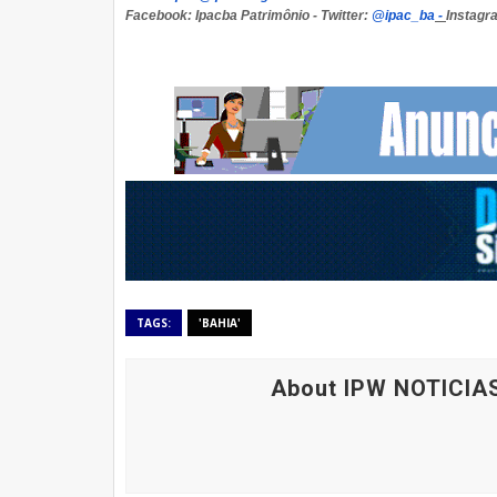
Facebook: Ipacba Patrimônio - Twitter:
@ipac_ba
-
Instagr
TAGS:
'BAHIA'
About IPW NOTICIA