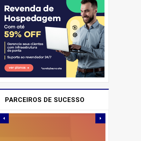
E AÍ, PESSOAL! VOCÊ JÁ
IMAGINOU PODER
PARCEIROS DE SUCESSO
SABOREAR REFEIÇÕES
DELICIOSAS E
SAUDÁVEIS ​​SEM PERDER