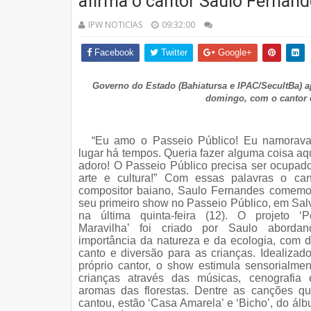
afirma o cantor Saulo Fernan
IPW NOTICIAS
09:32:00
Facebook
Twitter
Google+
Governo do Estado (Bahiatursa e IPAC/SecultBa) apo
domingo, com o cantor 
“Eu amo o Passeio Público! Eu namorava
lugar há tempos. Queria fazer alguma coisa aq
adoro! O Passeio Público precisa ser ocupad
arte e cultura!” Com essas palavras o can
compositor baiano, Saulo Fernandes comemo
seu primeiro show no Passeio Público, em Sal
na última quinta-feira (12). O projeto ‘
Maravilha’ foi criado por Saulo aborda
importância da natureza e da ecologia, com 
canto e diversão para as crianças. Idealizad
próprio cantor, o show estimula sensorialme
crianças através das músicas, cenografia 
aromas das florestas. Dentre as canções qu
cantou, estão ‘Casa Amarela’ e ‘Bicho’, do álb