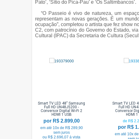
Pato’, ‘Sítio do Pica-Pau’ e ‘Os Saltimbancos’.
“O Passeio é vivo de natureza, um espaço
representam as novas gerações. É um mundo 
ocupação”, completou o artista que fez show no 
C2, com patrocínio do Governo do Estado, via B
Cultural (IPAC) da Secretaria de Cultura (Secul
Smart TV LED 48" Samsung
Smart TV LED 
Full HD UN48J5200 -
Full HD UN4
Conversor Digital Wi-Fi 2
Conversor Digi
HDMI 1 USB
HDMI 1
por R$ 2.899,00
de R$ 2.
por R$ 1
em até 10x de R$ 289,90
sem juros
em até 10x de
ou R$ 2.696,07 à vista
sem ju