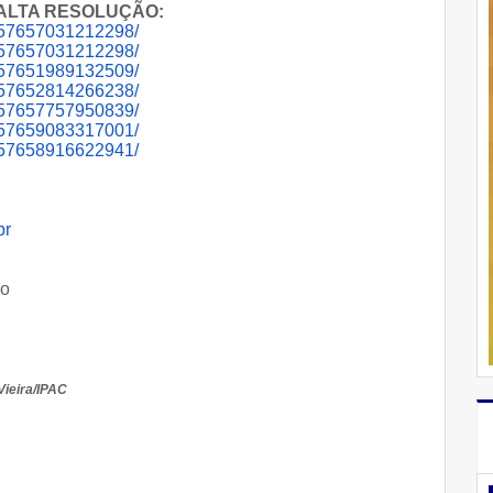
m ALTA RESOLUÇÃO:
215765703121229
8/
215765703121229
8/
215765198913250
9/
215765281426623
8/
215765775795083
9/
215765908331700
1/
215765891662294
1/
br
do
Vieira/IPAC