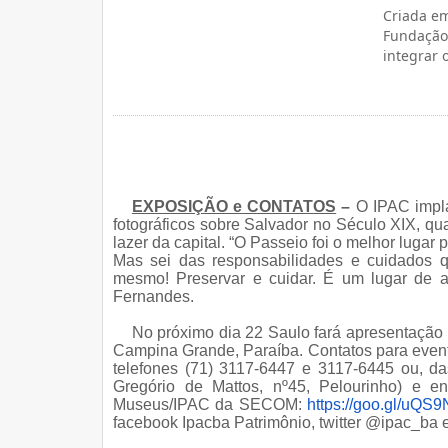
Criada em
Fundação 
integrar o
EXPOSIÇÃO e CONTATOS
–
O IPAC impla
fotográficos sobre Salvador no Século XIX, qu
lazer da capital. “O Passeio foi o melhor luga
Mas sei das responsabilidades e cuidados
mesmo! Preservar e cuidar. É um lugar de art
Fernandes.
No próximo dia 22 Saulo fará apresentação
Campina Grande, Paraíba. Contatos para even
telefones (71) 3117-6447 e 3117-6445 ou, d
Gregório de Mattos, nº45, Pelourinho) e 
Museus/IPAC da SECOM:
https://goo.gl/uQS
facebook Ipacba Patrimônio, twitter @ipac_ba