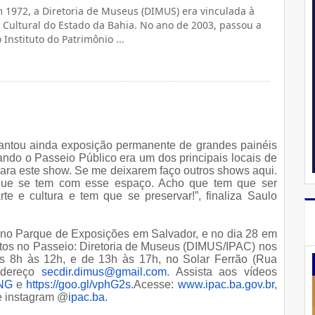
 1972, a Diretoria de Museus (DIMUS) era vinculada à
Cultural do Estado da Bahia. No ano de 2003, passou a
 Instituto do Patrimônio ...
ntou ainda exposição permanente de grandes painéis
ando o Passeio Público era um dos principais locais de
r para este show. Se me deixarem faço outros shows aqui.
 que se tem com esse espaço. Acho que tem que ser
e e cultura e tem que se preservar!”, finaliza Saulo
 no Parque de Exposições em Salvador, e no dia 28 em
tos no Passeio: Diretoria de Museus (DIMUS/IPAC) nos
as 8h às 12h, e de 13h às 17h, no Solar Ferrão (Rua
endereço
secdir.dimus@gmail.com
. Assista aos vídeos
9NG
e
https://goo.gl/vphG2s
.Acesse:
www.ipac.ba.gov.br
,
 e instagram @
ipac.ba
.