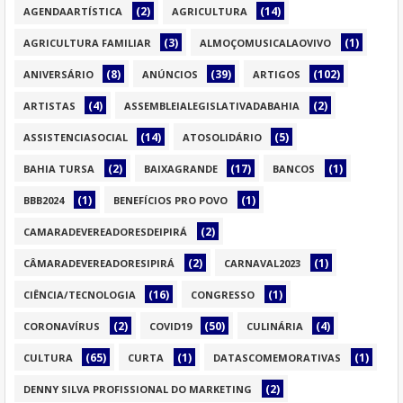
(2)
(14)
AGENDAARTÍSTICA
AGRICULTURA
(3)
(1)
AGRICULTURA FAMILIAR
ALMOÇOMUSICALAOVIVO
(8)
(39)
(102)
ANIVERSÁRIO
ANÚNCIOS
ARTIGOS
(4)
(2)
ARTISTAS
ASSEMBLEIALEGISLATIVADABAHIA
(14)
(5)
ASSISTENCIASOCIAL
ATOSOLIDÁRIO
(2)
(17)
(1)
BAHIA TURSA
BAIXAGRANDE
BANCOS
(1)
(1)
BBB2024
BENEFÍCIOS PRO POVO
(2)
CAMARADEVEREADORESDEIPIRÁ
(2)
(1)
CÂMARADEVEREADORESIPIRÁ
CARNAVAL2023
(16)
(1)
CIÊNCIA/TECNOLOGIA
CONGRESSO
(2)
(50)
(4)
CORONAVÍRUS
COVID19
CULINÁRIA
(65)
(1)
(1)
CULTURA
CURTA
DATASCOMEMORATIVAS
(2)
DENNY SILVA PROFISSIONAL DO MARKETING