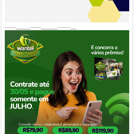
------_______------________-------___