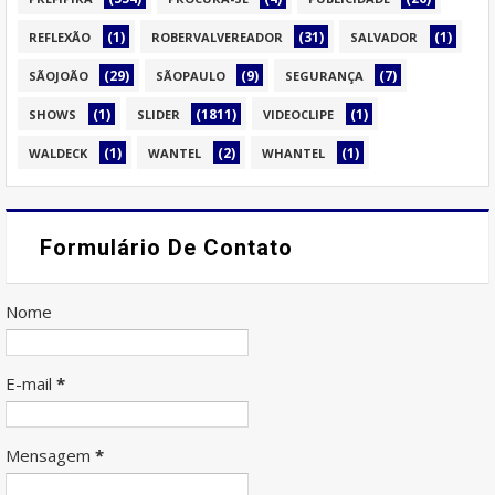
(1)
(31)
(1)
REFLEXÃO
ROBERVALVEREADOR
SALVADOR
(29)
(9)
(7)
SÃOJOÃO
SÃOPAULO
SEGURANÇA
(1)
(1811)
(1)
SHOWS
SLIDER
VIDEOCLIPE
(1)
(2)
(1)
WALDECK
WANTEL
WHANTEL
Formulário De Contato
Nome
E-mail
*
Mensagem
*