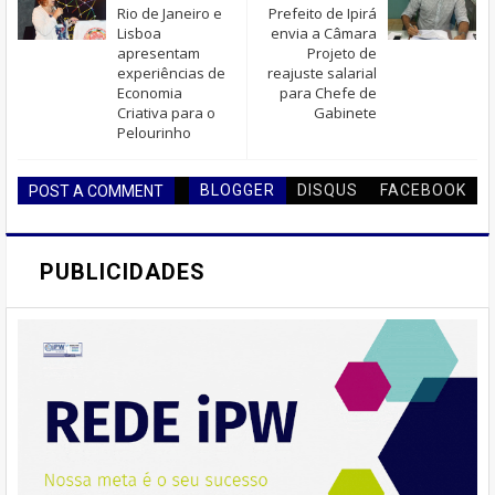
Rio de Janeiro e
Prefeito de Ipirá
Lisboa
envia a Câmara
apresentam
Projeto de
experiências de
reajuste salarial
Economia
para Chefe de
Criativa para o
Gabinete
Pelourinho
BLOGGER
DISQUS
FACEBOOK
POST A COMMENT
PUBLICIDADES