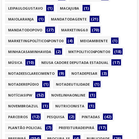
(1)
(1)
LEIPAULOGUSTAVO
MACAJUBA
(1)
(21)
MAIOLARANJA
MANDATODAGENTE
(27)
(70)
MANDATODOPOVO
MARKETING6.0
(4)
(1)
MARKETINGPOLÍTICO6PONTO0
MEIOAMBIENTE
(2)
(18)
MINHACASAMINHAVIDA
MKTPOLITICO6PONTO0
(10)
(17)
MÚSICA
NEUSA CADORE DEPUTADA ESTADUAL
(9)
(3)
NOTADEESCLARECIMENTO
NOTADEPESAR
(1)
(1)
NOTADEREPÚDIO
NOTADEUTILIDADE
(52)
(1)
NOTÍCIASIPW
NOVELINHAONLINE
(1)
(1)
NOVEMBROAZUL
NUTRICIONISTA
(12)
(2)
(42)
PARCEIROS
PESQUISA
PINTADAS
(7)
(17)
PLANTÃO POLICIAL
PREFEITURADEIPIRÁ
(554)
(4)
(26)
PREFIPIRÁ
PROCURA-SE
PUBLICIDADE