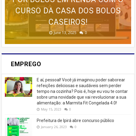
ESTRATÉGIAS AVANÇADAS DE
🚨 ÚLTIMAS VAGAS EM IPIRÁ!
CURSO DA CASA DOS BOLOS
PROGRAMA AVANÇADO DE
EMAGRECER SEM SAIR DE
TREINAMENTO DA MEMÓRIA
MARKETING 6.0.
CASEIROS!
CASA
🚨
February 23, 2026
August 10, 2025
June 13, 2025
June 07, 2023
July 07, 2023
0
0
0
0
0
EMPREGO
E aí, pessoal! Você já imaginou poder saborear
refeições deliciosas e saudáveis ​​sem perder
tempo na cozinha? Pois é, hoje eu vou te contar
sobre uma novidade que vai revolucionar a sua
alimentação: a Marmita Fit Congelada 4.0!
May 15, 2023
0
Prefeitura de Ipirá abre concurso público
January 26, 2023
0