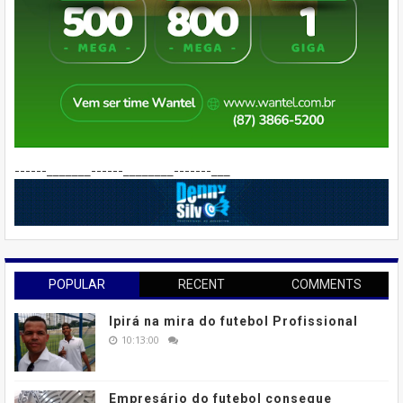
------_______------________-------___
POPULAR
RECENT
COMMENTS
Ipirá na mira do futebol Profissional
10:13:00
Empresário do futebol consegue