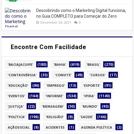
Descobrindo como o Marketing Digital funciona,
no Guia COMPLETO para Começar do Zero
December 24, 2021
0
Encontre Com Facilidade
(180)
(619)
(270)
'BACIAJACUIPE'
'BAHIA'
'BRASIL'
(33)
(49)
(17)
'CONTROVÉRSIA'
'CONVITE'
'CURSOS'
(86)
(13)
(91)
'EDUCAÇÃO'
'EMPREGO'
'ESPORTE'
(164)
(534)
(1140)
'EVENTOS'
'INFORME'
'IPIRA'
(22)
(50)
(93)
'JUSTIÇA'
'MENSAGEM'
'MUNDO'
(196)
(9)
(166)
'POLÍTICA'
'RELIGIÃO'
'SAÚDE'
(8)
(1)
(2)
AÇÃOSOCIAL
ACIDENTES
AGENDA POLÍTICA