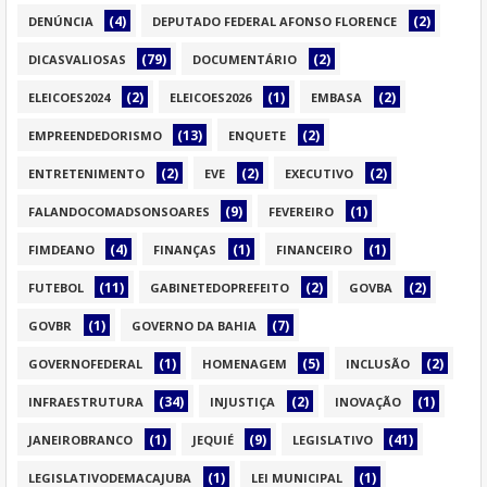
(4)
(2)
DENÚNCIA
DEPUTADO FEDERAL AFONSO FLORENCE
(79)
(2)
DICASVALIOSAS
DOCUMENTÁRIO
(2)
(1)
(2)
ELEICOES2024
ELEICOES2026
EMBASA
(13)
(2)
EMPREENDEDORISMO
ENQUETE
(2)
(2)
(2)
ENTRETENIMENTO
EVE
EXECUTIVO
(9)
(1)
FALANDOCOMADSONSOARES
FEVEREIRO
(4)
(1)
(1)
FIMDEANO
FINANÇAS
FINANCEIRO
(11)
(2)
(2)
FUTEBOL
GABINETEDOPREFEITO
GOVBA
(1)
(7)
GOVBR
GOVERNO DA BAHIA
(1)
(5)
(2)
GOVERNOFEDERAL
HOMENAGEM
INCLUSÃO
(34)
(2)
(1)
INFRAESTRUTURA
INJUSTIÇA
INOVAÇÃO
(1)
(9)
(41)
JANEIROBRANCO
JEQUIÉ
LEGISLATIVO
(1)
(1)
LEGISLATIVODEMACAJUBA
LEI MUNICIPAL