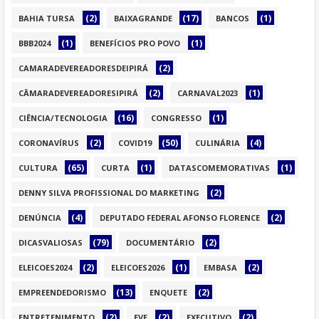
(2)
(17)
(1)
BAHIA TURSA
BAIXAGRANDE
BANCOS
(1)
(1)
BBB2024
BENEFÍCIOS PRO POVO
(2)
CAMARADEVEREADORESDEIPIRÁ
(2)
(1)
CÂMARADEVEREADORESIPIRÁ
CARNAVAL2023
(16)
(1)
CIÊNCIA/TECNOLOGIA
CONGRESSO
(2)
(50)
(4)
CORONAVÍRUS
COVID19
CULINÁRIA
(65)
(1)
(1)
CULTURA
CURTA
DATASCOMEMORATIVAS
(2)
DENNY SILVA PROFISSIONAL DO MARKETING
(4)
(2)
DENÚNCIA
DEPUTADO FEDERAL AFONSO FLORENCE
(79)
(2)
DICASVALIOSAS
DOCUMENTÁRIO
(2)
(1)
(2)
ELEICOES2024
ELEICOES2026
EMBASA
(13)
(2)
EMPREENDEDORISMO
ENQUETE
(2)
(2)
(2)
ENTRETENIMENTO
EVE
EXECUTIVO