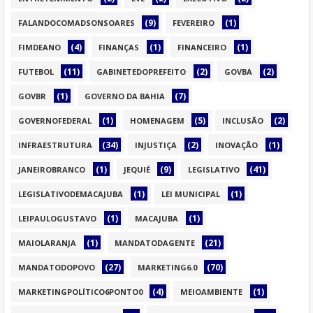
(9)
(1)
FALANDOCOMADSONSOARES
FEVEREIRO
(4)
(1)
(1)
FIMDEANO
FINANÇAS
FINANCEIRO
(11)
(2)
(2)
FUTEBOL
GABINETEDOPREFEITO
GOVBA
(1)
(7)
GOVBR
GOVERNO DA BAHIA
(1)
(5)
(2)
GOVERNOFEDERAL
HOMENAGEM
INCLUSÃO
(34)
(2)
(1)
INFRAESTRUTURA
INJUSTIÇA
INOVAÇÃO
(1)
(9)
(41)
JANEIROBRANCO
JEQUIÉ
LEGISLATIVO
(1)
(1)
LEGISLATIVODEMACAJUBA
LEI MUNICIPAL
(1)
(1)
LEIPAULOGUSTAVO
MACAJUBA
(1)
(21)
MAIOLARANJA
MANDATODAGENTE
(27)
(70)
MANDATODOPOVO
MARKETING6.0
(4)
(1)
MARKETINGPOLÍTICO6PONTO0
MEIOAMBIENTE