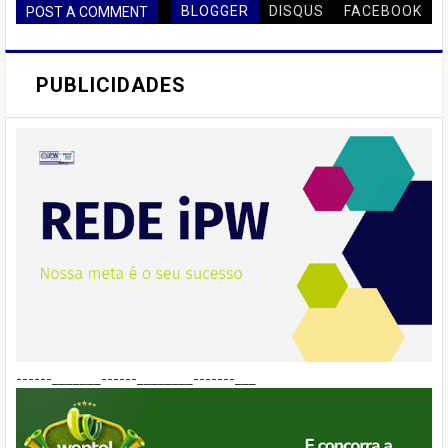
BLOGGER
DISQUS
FACEBOOK
POST A COMMENT
PUBLICIDADES
------_______------________-------___