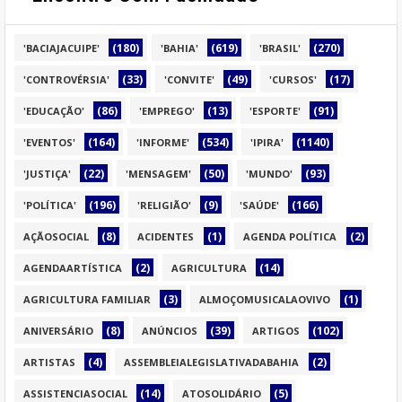
(180)
(619)
(270)
'BACIAJACUIPE'
'BAHIA'
'BRASIL'
(33)
(49)
(17)
'CONTROVÉRSIA'
'CONVITE'
'CURSOS'
(86)
(13)
(91)
'EDUCAÇÃO'
'EMPREGO'
'ESPORTE'
(164)
(534)
(1140)
'EVENTOS'
'INFORME'
'IPIRA'
(22)
(50)
(93)
'JUSTIÇA'
'MENSAGEM'
'MUNDO'
(196)
(9)
(166)
'POLÍTICA'
'RELIGIÃO'
'SAÚDE'
(8)
(1)
(2)
AÇÃOSOCIAL
ACIDENTES
AGENDA POLÍTICA
(2)
(14)
AGENDAARTÍSTICA
AGRICULTURA
(3)
(1)
AGRICULTURA FAMILIAR
ALMOÇOMUSICALAOVIVO
(8)
(39)
(102)
ANIVERSÁRIO
ANÚNCIOS
ARTIGOS
(4)
(2)
ARTISTAS
ASSEMBLEIALEGISLATIVADABAHIA
(14)
(5)
ASSISTENCIASOCIAL
ATOSOLIDÁRIO