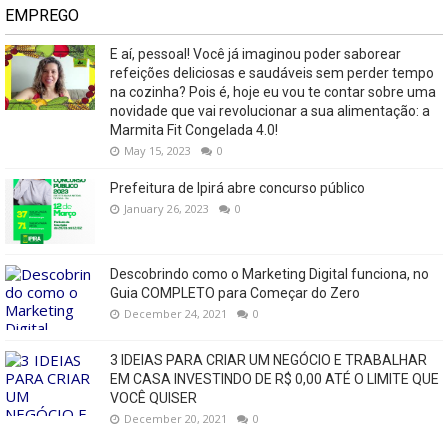
EMPREGO
E aí, pessoal! Você já imaginou poder saborear
refeições deliciosas e saudáveis ​​sem perder tempo
na cozinha? Pois é, hoje eu vou te contar sobre uma
novidade que vai revolucionar a sua alimentação: a
Marmita Fit Congelada 4.0!
May 15, 2023
0
Prefeitura de Ipirá abre concurso público
January 26, 2023
0
Descobrindo como o Marketing Digital funciona, no
Guia COMPLETO para Começar do Zero
December 24, 2021
0
3 IDEIAS PARA CRIAR UM NEGÓCIO E TRABALHAR
EM CASA INVESTINDO DE R$ 0,00 ATÉ O LIMITE QUE
VOCÊ QUISER
December 20, 2021
0