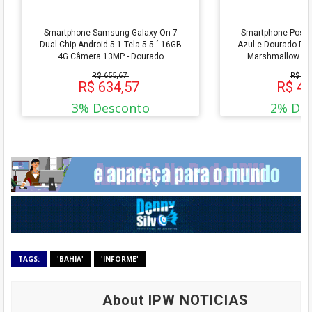
Smartphone Samsung Galaxy On 7
Smartphone Positi
Dual Chip Android 5.1 Tela 5.5 ´ 16GB
Azul e Dourado Dua
4G Câmera 13MP - Dourado
Marshmallow 3G
2904
R$ 655,67
R$ 43
R$ 634,57
R$ 4
3% Desconto
2% De
TAGS:
'BAHIA'
'INFORME'
About IPW NOTICIAS