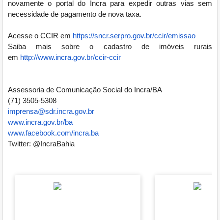
novamente o portal do Incra para expedir outras vias sem
necessidade de pagamento de nova taxa.
Acesse o CCIR em
https://sncr.serpro.gov.br/
ccir/emissao
Saiba mais sobre o cadastro de imóveis rurais
em
http://www.incra.gov.br/ccir-
ccir
Assessoria de Comunicação Social do Incra/BA
(71) 3505-5308
imprensa@sdr.incra.gov.br
www.incra.gov.br/ba
www.facebook.com/incra.ba
Twitter: @IncraBahia