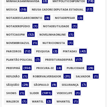
(2)
(18)
MINHACASAMINHAVIDA
MKTPOLITICO6PONTO0
(10)
(17)
MÚSICA
NEUSA CADORE DEPUTADA ESTADUAL
(9)
(3)
NOTADEESCLARECIMENTO
NOTADEPESAR
(1)
(1)
NOTADEREPÚDIO
NOTADEUTILIDADE
(52)
(1)
NOTÍCIASIPW
NOVELINHAONLINE
(1)
(1)
NOVEMBROAZUL
NUTRICIONISTA
(12)
(2)
(42)
PARCEIROS
PESQUISA
PINTADAS
(7)
(17)
PLANTÃO POLICIAL
PREFEITURADEIPIRÁ
(554)
(4)
(26)
PREFIPIRÁ
PROCURA-SE
PUBLICIDADE
(1)
(31)
(1)
REFLEXÃO
ROBERVALVEREADOR
SALVADOR
(29)
(9)
(7)
SÃOJOÃO
SÃOPAULO
SEGURANÇA
(1)
(1811)
(1)
SHOWS
SLIDER
VIDEOCLIPE
(1)
(2)
(1)
WALDECK
WANTEL
WHANTEL