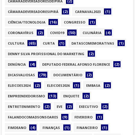
(2)
CAMARADEVEREADORESDEIPIRÁ
(2)
(1)
CÂMARADEVEREADORESIPIRÁ
CARNAVAL2023
(16)
(1)
CIÊNCIA/TECNOLOGIA
CONGRESSO
(2)
(50)
(4)
CORONAVÍRUS
COVID19
CULINÁRIA
(65)
(1)
(1)
CULTURA
CURTA
DATASCOMEMORATIVAS
(2)
DENNY SILVA PROFISSIONAL DO MARKETING
(4)
(2)
DENÚNCIA
DEPUTADO FEDERAL AFONSO FLORENCE
(79)
(2)
DICASVALIOSAS
DOCUMENTÁRIO
(2)
(1)
(2)
ELEICOES2024
ELEICOES2026
EMBASA
(13)
(2)
EMPREENDEDORISMO
ENQUETE
(2)
(2)
(2)
ENTRETENIMENTO
EVE
EXECUTIVO
(9)
(1)
FALANDOCOMADSONSOARES
FEVEREIRO
(4)
(1)
(1)
FIMDEANO
FINANÇAS
FINANCEIRO