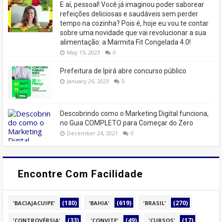
E aí, pessoal! Você já imaginou poder saborear
refeições deliciosas e saudáveis ​​sem perder
tempo na cozinha? Pois é, hoje eu vou te contar
sobre uma novidade que vai revolucionar a sua
alimentação: a Marmita Fit Congelada 4.0!
May 15, 2023
0
Prefeitura de Ipirá abre concurso público
January 26, 2023
0
Descobrindo como o Marketing Digital funciona,
no Guia COMPLETO para Começar do Zero
December 24, 2021
0
Encontre Com Facilidade
(180)
(619)
(270)
'BACIAJACUIPE'
'BAHIA'
'BRASIL'
(33)
(49)
(17)
'CONTROVÉRSIA'
'CONVITE'
'CURSOS'