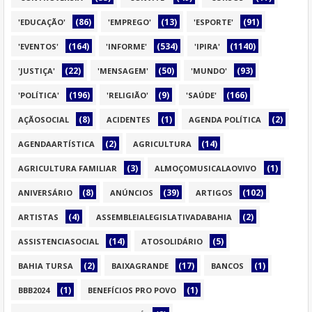
(86)
(13)
(91)
'EDUCAÇÃO'
'EMPREGO'
'ESPORTE'
(164)
(534)
(1140)
'EVENTOS'
'INFORME'
'IPIRA'
(22)
(50)
(93)
'JUSTIÇA'
'MENSAGEM'
'MUNDO'
(196)
(9)
(166)
'POLÍTICA'
'RELIGIÃO'
'SAÚDE'
(8)
(1)
(2)
AÇÃOSOCIAL
ACIDENTES
AGENDA POLÍTICA
(2)
(14)
AGENDAARTÍSTICA
AGRICULTURA
(3)
(1)
AGRICULTURA FAMILIAR
ALMOÇOMUSICALAOVIVO
(8)
(39)
(102)
ANIVERSÁRIO
ANÚNCIOS
ARTIGOS
(4)
(2)
ARTISTAS
ASSEMBLEIALEGISLATIVADABAHIA
(14)
(5)
ASSISTENCIASOCIAL
ATOSOLIDÁRIO
(2)
(17)
(1)
BAHIA TURSA
BAIXAGRANDE
BANCOS
(1)
(1)
BBB2024
BENEFÍCIOS PRO POVO