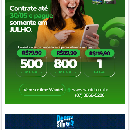
------_______------________-------___