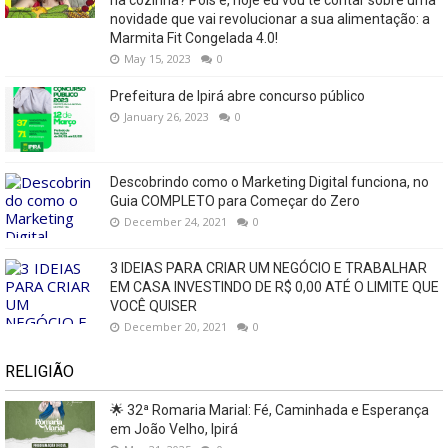
na cozinha? Pois é, hoje eu vou te contar sobre uma
novidade que vai revolucionar a sua alimentação: a
Marmita Fit Congelada 4.0!
May 15, 2023
0
Prefeitura de Ipirá abre concurso público
January 26, 2023
0
Descobrindo como o Marketing Digital funciona, no
Guia COMPLETO para Começar do Zero
December 24, 2021
0
3 IDEIAS PARA CRIAR UM NEGÓCIO E TRABALHAR
EM CASA INVESTINDO DE R$ 0,00 ATÉ O LIMITE QUE
VOCÊ QUISER
December 20, 2021
0
RELIGIÃO
🌟 32ª Romaria Marial: Fé, Caminhada e Esperança
em João Velho, Ipirá