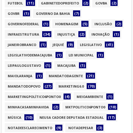
(11)
(2)
(2)
FUTEBOL
GABINETEDOPREFEITO
GOVBA
(1)
(7)
GOVBR
GOVERNO DA BAHIA
(1)
(5)
(2)
GOVERNOFEDERAL
HOMENAGEM
INCLUSÃO
(34)
(2)
(1)
INFRAESTRUTURA
INJUSTIÇA
INOVAÇÃO
(1)
(9)
(41)
JANEIROBRANCO
JEQUIÉ
LEGISLATIVO
(1)
(1)
LEGISLATIVODEMACAJUBA
LEI MUNICIPAL
(1)
(1)
LEIPAULOGUSTAVO
MACAJUBA
(1)
(21)
MAIOLARANJA
MANDATODAGENTE
(27)
(70)
MANDATODOPOVO
MARKETING6.0
(4)
(1)
MARKETINGPOLÍTICO6PONTO0
MEIOAMBIENTE
(2)
(18)
MINHACASAMINHAVIDA
MKTPOLITICO6PONTO0
(10)
(17)
MÚSICA
NEUSA CADORE DEPUTADA ESTADUAL
(9)
(3)
NOTADEESCLARECIMENTO
NOTADEPESAR