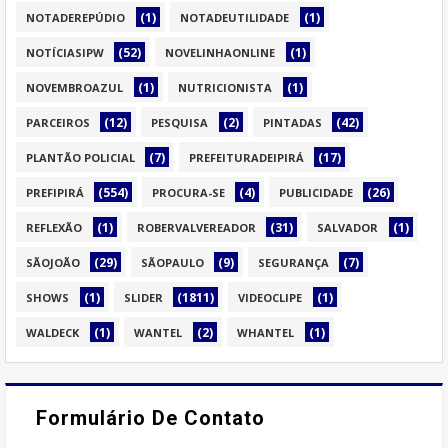
(1)
(1)
NOTADEREPÚDIO
NOTADEUTILIDADE
(52)
(1)
NOTÍCIASIPW
NOVELINHAONLINE
(1)
(1)
NOVEMBROAZUL
NUTRICIONISTA
(12)
(2)
(42)
PARCEIROS
PESQUISA
PINTADAS
(7)
(17)
PLANTÃO POLICIAL
PREFEITURADEIPIRÁ
(554)
(4)
(26)
PREFIPIRÁ
PROCURA-SE
PUBLICIDADE
(1)
(31)
(1)
REFLEXÃO
ROBERVALVEREADOR
SALVADOR
(29)
(9)
(7)
SÃOJOÃO
SÃOPAULO
SEGURANÇA
(1)
(1811)
(1)
SHOWS
SLIDER
VIDEOCLIPE
(1)
(2)
(1)
WALDECK
WANTEL
WHANTEL
Formulário De Contato