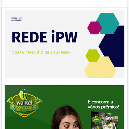
------_______------________-------___