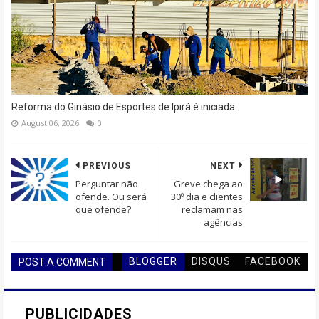
Reforma do Ginásio de Esportes de Ipirá é iniciada
August 06, 2026
0
PREVIOUS
NEXT
Perguntar não
Greve chega ao
ofende. Ou será
30º dia e clientes
que ofende?
reclamam nas
agências
BLOGGER
DISQUS
FACEBOOK
POST A COMMENT
PUBLICIDADES