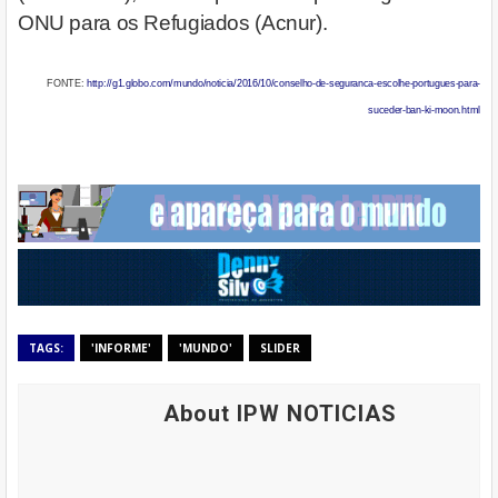
ONU para os Refugiados (Acnur).
FONTE:
http://g1.globo.com/mundo/noticia/2016/10/conselho-de-seguranca-escolhe-portugues-para-
suceder-ban-ki-moon.html
TAGS:
'INFORME'
'MUNDO'
SLIDER
About IPW NOTICIAS