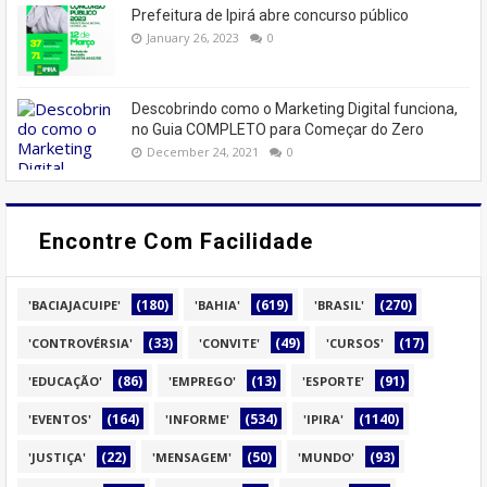
Prefeitura de Ipirá abre concurso público
January 26, 2023
0
Descobrindo como o Marketing Digital funciona,
no Guia COMPLETO para Começar do Zero
December 24, 2021
0
Encontre Com Facilidade
(180)
(619)
(270)
'BACIAJACUIPE'
'BAHIA'
'BRASIL'
(33)
(49)
(17)
'CONTROVÉRSIA'
'CONVITE'
'CURSOS'
(86)
(13)
(91)
'EDUCAÇÃO'
'EMPREGO'
'ESPORTE'
(164)
(534)
(1140)
'EVENTOS'
'INFORME'
'IPIRA'
(22)
(50)
(93)
'JUSTIÇA'
'MENSAGEM'
'MUNDO'