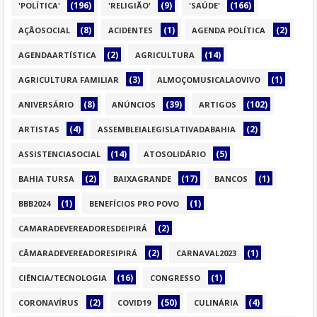
(196)
(9)
(166)
'POLÍTICA'
'RELIGIÃO'
'SAÚDE'
(8)
(1)
(2)
AÇÃOSOCIAL
ACIDENTES
AGENDA POLÍTICA
(2)
(14)
AGENDAARTÍSTICA
AGRICULTURA
(3)
(1)
AGRICULTURA FAMILIAR
ALMOÇOMUSICALAOVIVO
(8)
(39)
(102)
ANIVERSÁRIO
ANÚNCIOS
ARTIGOS
(4)
(2)
ARTISTAS
ASSEMBLEIALEGISLATIVADABAHIA
(14)
(5)
ASSISTENCIASOCIAL
ATOSOLIDÁRIO
(2)
(17)
(1)
BAHIA TURSA
BAIXAGRANDE
BANCOS
(1)
(1)
BBB2024
BENEFÍCIOS PRO POVO
(2)
CAMARADEVEREADORESDEIPIRÁ
(2)
(1)
CÂMARADEVEREADORESIPIRÁ
CARNAVAL2023
(16)
(1)
CIÊNCIA/TECNOLOGIA
CONGRESSO
(2)
(50)
(4)
CORONAVÍRUS
COVID19
CULINÁRIA