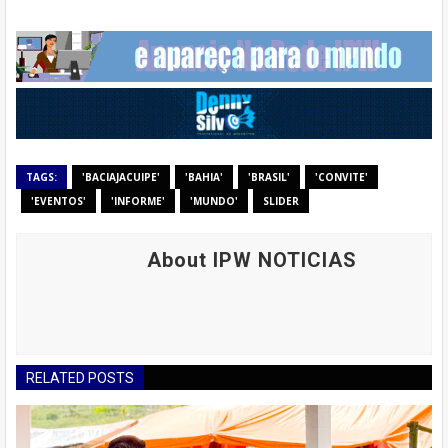
TAGS:
'BACIAJACUIPE'
'BAHIA'
'BRASIL'
'CONVITE'
'EVENTOS'
'INFORME'
'MUNDO'
SLIDER
About IPW NOTICIAS
RELATED POSTS