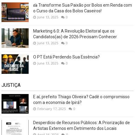
🍰 Transforme Sua Paixão por Bolos em Renda com
o Curso da Casa dos Bolos Caseiros!
June 13, 2025
0
Marketing 6.0: A Revolução Eleitoral que os
Candidatos(as) de 2026 Precisam Conhecer
June 13, 2025
0
O PT Está Perdendo Sua Essência?
June 13, 2025
0
JUSTIÇA
E aí, prefeito Thiago Oliveira? Cadê o compromisso
com a economia de Ipirá?
February 17, 2025
0
Desperdício de Recursos Públicos: A Priorização de
Artistas Externos em Detrimento dos Locais
April 16, 2024
0