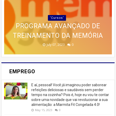
🍰 TRANSFORME SUA PAIXÃO
CURSO COMPLETO, QUE VAI
PARCERIA LANÇA GUIA
POR BOLOS EM RENDA COM O
PRÁTICO PARA QUEM DESEJA
DESDE AS BASES ATÉ AS
'Cursos'
ESTRATÉGIAS AVANÇADAS DE
🚨 ÚLTIMAS VAGAS EM IPIRÁ!
CURSO DA CASA DOS BOLOS
PROGRAMA AVANÇADO DE
EMAGRECER SEM SAIR DE
TREINAMENTO DA MEMÓRIA
MARKETING 6.0.
CASEIROS!
CASA
🚨
February 23, 2026
August 10, 2025
June 13, 2025
June 07, 2023
July 07, 2023
0
0
0
0
0
EMPREGO
E aí, pessoal! Você já imaginou poder saborear
refeições deliciosas e saudáveis ​​sem perder
tempo na cozinha? Pois é, hoje eu vou te contar
sobre uma novidade que vai revolucionar a sua
alimentação: a Marmita Fit Congelada 4.0!
May 15, 2023
0