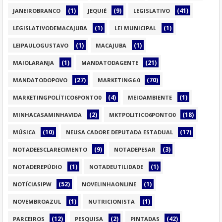
(1)
(9)
(41)
JANEIROBRANCO
JEQUIÉ
LEGISLATIVO
(1)
(1)
LEGISLATIVODEMACAJUBA
LEI MUNICIPAL
(1)
(1)
LEIPAULOGUSTAVO
MACAJUBA
(1)
(21)
MAIOLARANJA
MANDATODAGENTE
(27)
(70)
MANDATODOPOVO
MARKETING6.0
(4)
(1)
MARKETINGPOLÍTICO6PONTO0
MEIOAMBIENTE
(2)
(18)
MINHACASAMINHAVIDA
MKTPOLITICO6PONTO0
(10)
(17)
MÚSICA
NEUSA CADORE DEPUTADA ESTADUAL
(9)
(3)
NOTADEESCLARECIMENTO
NOTADEPESAR
(1)
(1)
NOTADEREPÚDIO
NOTADEUTILIDADE
(52)
(1)
NOTÍCIASIPW
NOVELINHAONLINE
(1)
(1)
NOVEMBROAZUL
NUTRICIONISTA
(12)
(2)
(42)
PARCEIROS
PESQUISA
PINTADAS