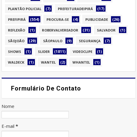
(7)
(17)
PLANTÃO POLICIAL
PREFEITURADEIPIRÁ
(554)
(4)
(26)
PREFIPIRÁ
PROCURA-SE
PUBLICIDADE
(1)
(31)
(1)
REFLEXÃO
ROBERVALVEREADOR
SALVADOR
(29)
(9)
(7)
SÃOJOÃO
SÃOPAULO
SEGURANÇA
(1)
(1811)
(1)
SHOWS
SLIDER
VIDEOCLIPE
(1)
(2)
(1)
WALDECK
WANTEL
WHANTEL
Formulário De Contato
Nome
E-mail
*