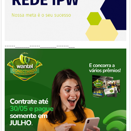
------_______------________-------___