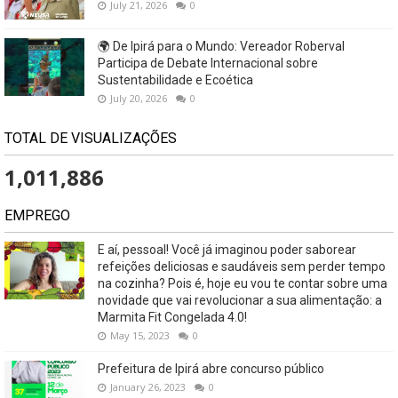
July 21, 2026
0
🌍 De Ipirá para o Mundo: Vereador Roberval
Participa de Debate Internacional sobre
Sustentabilidade e Ecoética
July 20, 2026
0
TOTAL DE VISUALIZAÇÕES
1,011,886
EMPREGO
E aí, pessoal! Você já imaginou poder saborear
refeições deliciosas e saudáveis ​​sem perder tempo
na cozinha? Pois é, hoje eu vou te contar sobre uma
novidade que vai revolucionar a sua alimentação: a
Marmita Fit Congelada 4.0!
May 15, 2023
0
Prefeitura de Ipirá abre concurso público
January 26, 2023
0