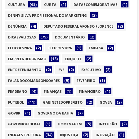
(65)
(1)
(1)
CULTURA
CURTA
DATASCOMEMORATIVAS
(2)
DENNY SILVA PROFISSIONAL DO MARKETING
(4)
(2)
DENÚNCIA
DEPUTADO FEDERAL AFONSO FLORENCE
(79)
(2)
DICASVALIOSAS
DOCUMENTÁRIO
(2)
(1)
(2)
ELEICOES2024
ELEICOES2026
EMBASA
(13)
(2)
EMPREENDEDORISMO
ENQUETE
(2)
(2)
(2)
ENTRETENIMENTO
EVE
EXECUTIVO
(9)
(1)
FALANDOCOMADSONSOARES
FEVEREIRO
(4)
(1)
(1)
FIMDEANO
FINANÇAS
FINANCEIRO
(11)
(2)
(2)
FUTEBOL
GABINETEDOPREFEITO
GOVBA
(1)
(7)
GOVBR
GOVERNO DA BAHIA
(1)
(5)
(2)
GOVERNOFEDERAL
HOMENAGEM
INCLUSÃO
(34)
(2)
(1)
INFRAESTRUTURA
INJUSTIÇA
INOVAÇÃO