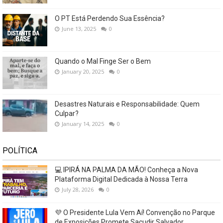
O PT Está Perdendo Sua Essência?
June 13, 2025
0
Quando o Mal Finge Ser o Bem
January 20, 2025
0
Desastres Naturais e Responsabilidade: Quem
Culpar?
January 14, 2025
0
POLÍTICA
💻 IPIRÁ NA PALMA DA MÃO! Conheça a Nova
Plataforma Digital Dedicada à Nossa Terra
July 28, 2026
0
💜 O Presidente Lula Vem Aí! Convenção no Parque
de Exposições Promete Sacudir Salvador