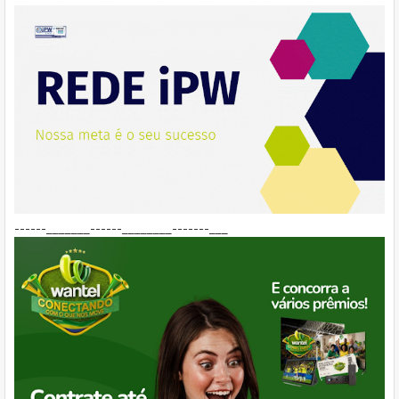
------_______------________-------___