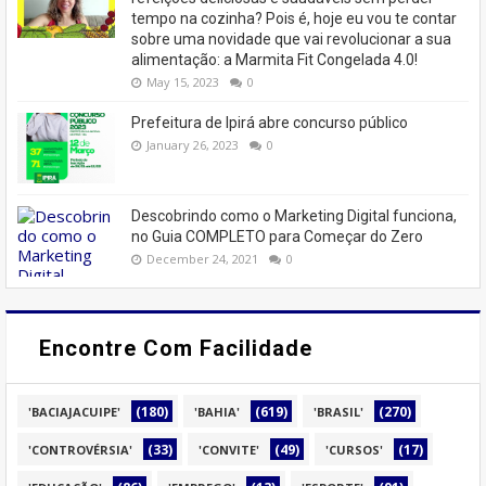
tempo na cozinha? Pois é, hoje eu vou te contar
sobre uma novidade que vai revolucionar a sua
alimentação: a Marmita Fit Congelada 4.0!
May 15, 2023
0
Prefeitura de Ipirá abre concurso público
January 26, 2023
0
Descobrindo como o Marketing Digital funciona,
no Guia COMPLETO para Começar do Zero
December 24, 2021
0
Encontre Com Facilidade
(180)
(619)
(270)
'BACIAJACUIPE'
'BAHIA'
'BRASIL'
(33)
(49)
(17)
'CONTROVÉRSIA'
'CONVITE'
'CURSOS'