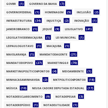
(1)
(7)
GOVBR
GOVERNO DA BAHIA
(1)
(5)
(2)
GOVERNOFEDERAL
HOMENAGEM
INCLUSÃO
(34)
(2)
(1)
INFRAESTRUTURA
INJUSTIÇA
INOVAÇÃO
(1)
(9)
(41)
JANEIROBRANCO
JEQUIÉ
LEGISLATIVO
(1)
(1)
LEGISLATIVODEMACAJUBA
LEI MUNICIPAL
(1)
(1)
LEIPAULOGUSTAVO
MACAJUBA
(1)
(21)
MAIOLARANJA
MANDATODAGENTE
(27)
(70)
MANDATODOPOVO
MARKETING6.0
(4)
(1)
MARKETINGPOLÍTICO6PONTO0
MEIOAMBIENTE
(2)
(18)
MINHACASAMINHAVIDA
MKTPOLITICO6PONTO0
(10)
(17)
MÚSICA
NEUSA CADORE DEPUTADA ESTADUAL
(9)
(3)
NOTADEESCLARECIMENTO
NOTADEPESAR
(1)
(1)
NOTADEREPÚDIO
NOTADEUTILIDADE