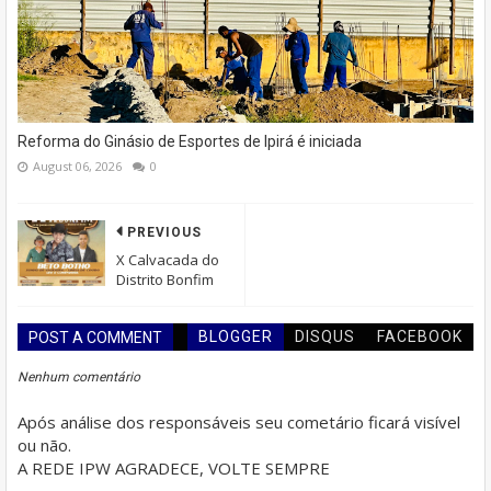
Reforma do Ginásio de Esportes de Ipirá é iniciada
August 06, 2026
0
PREVIOUS
X Calvacada do
Distrito Bonfim
BLOGGER
DISQUS
FACEBOOK
POST A COMMENT
Nenhum comentário
Após análise dos responsáveis seu cometário ficará visível
ou não.
A REDE IPW AGRADECE, VOLTE SEMPRE