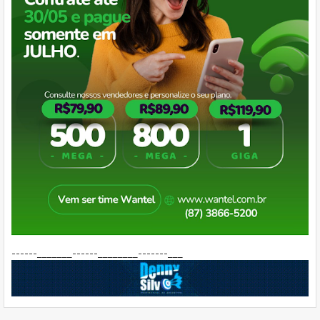
------_______------________-------___