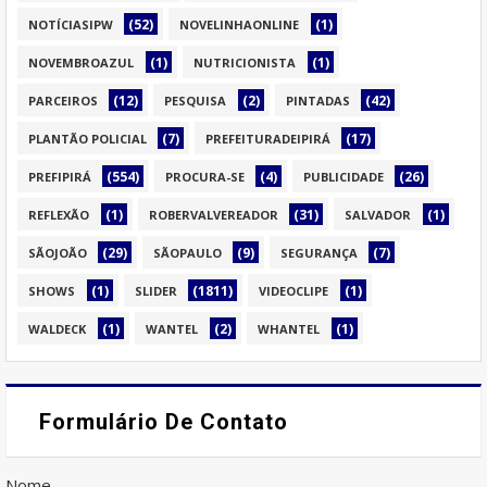
(52)
(1)
NOTÍCIASIPW
NOVELINHAONLINE
(1)
(1)
NOVEMBROAZUL
NUTRICIONISTA
(12)
(2)
(42)
PARCEIROS
PESQUISA
PINTADAS
(7)
(17)
PLANTÃO POLICIAL
PREFEITURADEIPIRÁ
(554)
(4)
(26)
PREFIPIRÁ
PROCURA-SE
PUBLICIDADE
(1)
(31)
(1)
REFLEXÃO
ROBERVALVEREADOR
SALVADOR
(29)
(9)
(7)
SÃOJOÃO
SÃOPAULO
SEGURANÇA
(1)
(1811)
(1)
SHOWS
SLIDER
VIDEOCLIPE
(1)
(2)
(1)
WALDECK
WANTEL
WHANTEL
Formulário De Contato
Nome