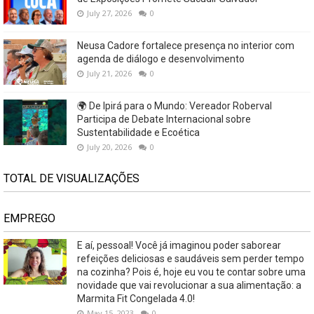
July 27, 2026
0
Neusa Cadore fortalece presença no interior com
agenda de diálogo e desenvolvimento
July 21, 2026
0
🌍 De Ipirá para o Mundo: Vereador Roberval
Participa de Debate Internacional sobre
Sustentabilidade e Ecoética
July 20, 2026
0
TOTAL DE VISUALIZAÇÕES
EMPREGO
E aí, pessoal! Você já imaginou poder saborear
refeições deliciosas e saudáveis ​​sem perder tempo
na cozinha? Pois é, hoje eu vou te contar sobre uma
novidade que vai revolucionar a sua alimentação: a
Marmita Fit Congelada 4.0!
May 15, 2023
0