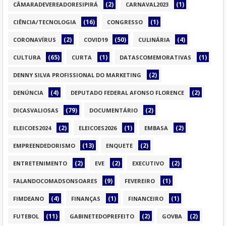
(2)
(1)
CÂMARADEVEREADORESIPIRÁ
CARNAVAL2023
(16)
(1)
CIÊNCIA/TECNOLOGIA
CONGRESSO
(2)
(50)
(4)
CORONAVÍRUS
COVID19
CULINÁRIA
(65)
(1)
(1)
CULTURA
CURTA
DATASCOMEMORATIVAS
(2)
DENNY SILVA PROFISSIONAL DO MARKETING
(4)
(2)
DENÚNCIA
DEPUTADO FEDERAL AFONSO FLORENCE
(79)
(2)
DICASVALIOSAS
DOCUMENTÁRIO
(2)
(1)
(2)
ELEICOES2024
ELEICOES2026
EMBASA
(13)
(2)
EMPREENDEDORISMO
ENQUETE
(2)
(2)
(2)
ENTRETENIMENTO
EVE
EXECUTIVO
(9)
(1)
FALANDOCOMADSONSOARES
FEVEREIRO
(4)
(1)
(1)
FIMDEANO
FINANÇAS
FINANCEIRO
(11)
(2)
(2)
FUTEBOL
GABINETEDOPREFEITO
GOVBA