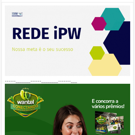
------_______------________-------___