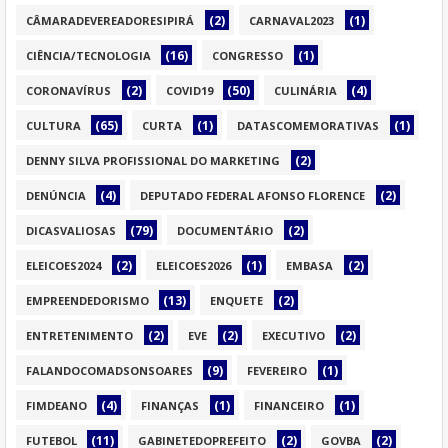
(2)
(1)
CÂMARADEVEREADORESIPIRÁ
CARNAVAL2023
(16)
(1)
CIÊNCIA/TECNOLOGIA
CONGRESSO
(2)
(50)
(4)
CORONAVÍRUS
COVID19
CULINÁRIA
(65)
(1)
(1)
CULTURA
CURTA
DATASCOMEMORATIVAS
(2)
DENNY SILVA PROFISSIONAL DO MARKETING
(4)
(2)
DENÚNCIA
DEPUTADO FEDERAL AFONSO FLORENCE
(79)
(2)
DICASVALIOSAS
DOCUMENTÁRIO
(2)
(1)
(2)
ELEICOES2024
ELEICOES2026
EMBASA
(13)
(2)
EMPREENDEDORISMO
ENQUETE
(2)
(2)
(2)
ENTRETENIMENTO
EVE
EXECUTIVO
(9)
(1)
FALANDOCOMADSONSOARES
FEVEREIRO
(4)
(1)
(1)
FIMDEANO
FINANÇAS
FINANCEIRO
(11)
(2)
(2)
FUTEBOL
GABINETEDOPREFEITO
GOVBA