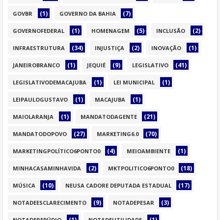
(1)
(7)
GOVBR
GOVERNO DA BAHIA
(1)
(5)
(2)
GOVERNOFEDERAL
HOMENAGEM
INCLUSÃO
(34)
(2)
(1)
INFRAESTRUTURA
INJUSTIÇA
INOVAÇÃO
(1)
(9)
(41)
JANEIROBRANCO
JEQUIÉ
LEGISLATIVO
(1)
(1)
LEGISLATIVODEMACAJUBA
LEI MUNICIPAL
(1)
(1)
LEIPAULOGUSTAVO
MACAJUBA
(1)
(21)
MAIOLARANJA
MANDATODAGENTE
(27)
(70)
MANDATODOPOVO
MARKETING6.0
(4)
(1)
MARKETINGPOLÍTICO6PONTO0
MEIOAMBIENTE
(2)
(18)
MINHACASAMINHAVIDA
MKTPOLITICO6PONTO0
(10)
(17)
MÚSICA
NEUSA CADORE DEPUTADA ESTADUAL
(9)
(3)
NOTADEESCLARECIMENTO
NOTADEPESAR
(1)
(1)
NOTADEREPÚDIO
NOTADEUTILIDADE