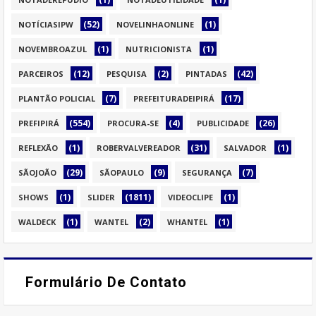
(52)
(1)
NOTÍCIASIPW
NOVELINHAONLINE
(1)
(1)
NOVEMBROAZUL
NUTRICIONISTA
(12)
(2)
(42)
PARCEIROS
PESQUISA
PINTADAS
(7)
(17)
PLANTÃO POLICIAL
PREFEITURADEIPIRÁ
(554)
(4)
(26)
PREFIPIRÁ
PROCURA-SE
PUBLICIDADE
(1)
(31)
(1)
REFLEXÃO
ROBERVALVEREADOR
SALVADOR
(29)
(9)
(7)
SÃOJOÃO
SÃOPAULO
SEGURANÇA
(1)
(1811)
(1)
SHOWS
SLIDER
VIDEOCLIPE
(1)
(2)
(1)
WALDECK
WANTEL
WHANTEL
Formulário De Contato