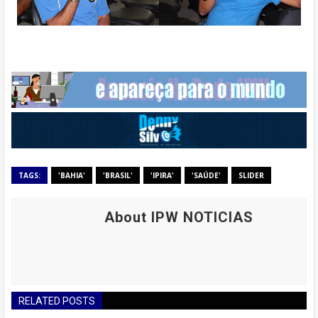
TAGS:
'BAHIA'
'BRASIL'
'IPIRA'
'SAÚDE'
SLIDER
About IPW NOTICIAS
RELATED POSTS