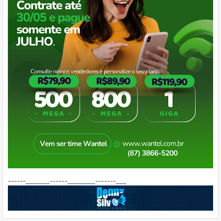
------_______------________-------___