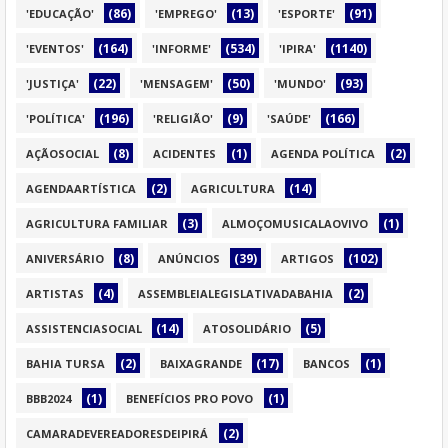
(86)
(13)
(91)
'EDUCAÇÃO'
'EMPREGO'
'ESPORTE'
(164)
(534)
(1140)
'EVENTOS'
'INFORME'
'IPIRA'
(22)
(50)
(93)
'JUSTIÇA'
'MENSAGEM'
'MUNDO'
(196)
(9)
(166)
'POLÍTICA'
'RELIGIÃO'
'SAÚDE'
(8)
(1)
(2)
AÇÃOSOCIAL
ACIDENTES
AGENDA POLÍTICA
(2)
(14)
AGENDAARTÍSTICA
AGRICULTURA
(3)
(1)
AGRICULTURA FAMILIAR
ALMOÇOMUSICALAOVIVO
(8)
(39)
(102)
ANIVERSÁRIO
ANÚNCIOS
ARTIGOS
(4)
(2)
ARTISTAS
ASSEMBLEIALEGISLATIVADABAHIA
(14)
(5)
ASSISTENCIASOCIAL
ATOSOLIDÁRIO
(2)
(17)
(1)
BAHIA TURSA
BAIXAGRANDE
BANCOS
(1)
(1)
BBB2024
BENEFÍCIOS PRO POVO
(2)
CAMARADEVEREADORESDEIPIRÁ