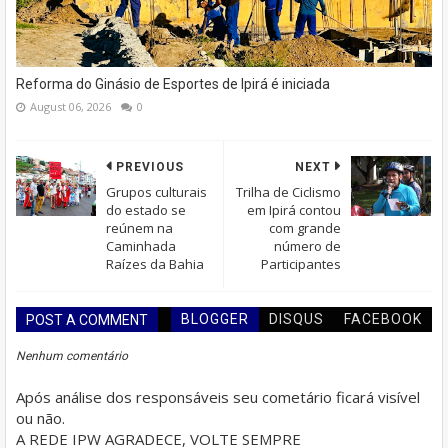
Reforma do Ginásio de Esportes de Ipirá é iniciada
August 06, 2026
0
PREVIOUS
NEXT
Grupos culturais
Trilha de Ciclismo
do estado se
em Ipirá contou
reúnem na
com grande
Caminhada
número de
Raízes da Bahia
Participantes
BLOGGER
DISQUS
FACEBOOK
POST A COMMENT
Nenhum comentário
Após análise dos responsáveis seu cometário ficará visível
ou não.
A REDE IPW AGRADECE, VOLTE SEMPRE