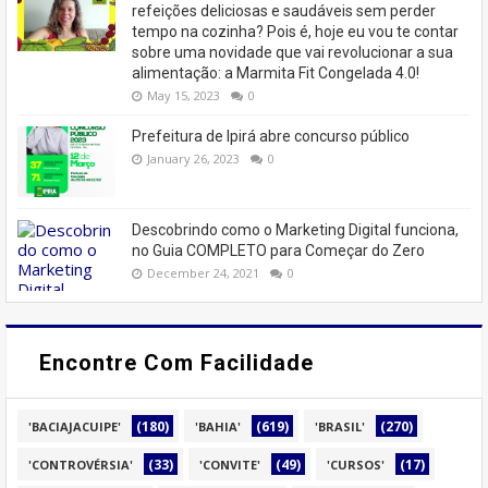
refeições deliciosas e saudáveis ​​sem perder
tempo na cozinha? Pois é, hoje eu vou te contar
sobre uma novidade que vai revolucionar a sua
alimentação: a Marmita Fit Congelada 4.0!
May 15, 2023
0
Prefeitura de Ipirá abre concurso público
January 26, 2023
0
Descobrindo como o Marketing Digital funciona,
no Guia COMPLETO para Começar do Zero
December 24, 2021
0
Encontre Com Facilidade
(180)
(619)
(270)
'BACIAJACUIPE'
'BAHIA'
'BRASIL'
(33)
(49)
(17)
'CONTROVÉRSIA'
'CONVITE'
'CURSOS'