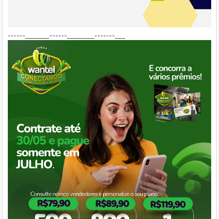
------_______------________-------___