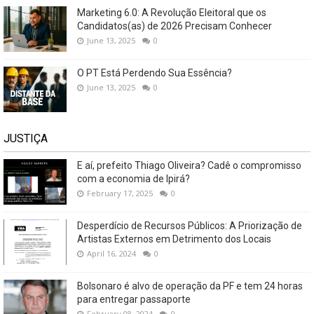
Marketing 6.0: A Revolução Eleitoral que os
Candidatos(as) de 2026 Precisam Conhecer
June 13, 2025
0
O PT Está Perdendo Sua Essência?
June 13, 2025
0
JUSTIÇA
E aí, prefeito Thiago Oliveira? Cadê o compromisso
com a economia de Ipirá?
February 17, 2025
0
Desperdício de Recursos Públicos: A Priorização de
Artistas Externos em Detrimento dos Locais
April 16, 2024
0
Bolsonaro é alvo de operação da PF e tem 24 horas
para entregar passaporte
February 08, 2024
0