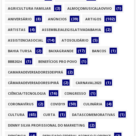
(3)
(1)
AGRICULTURA FAMILIAR
ALMOÇOMUSICALAOVIVO
(8)
(39)
(102)
ANIVERSÁRIO
ANÚNCIOS
ARTIGOS
(4)
(2)
ARTISTAS
ASSEMBLEIALEGISLATIVADABAHIA
(14)
(5)
ASSISTENCIASOCIAL
ATOSOLIDÁRIO
(2)
(17)
(1)
BAHIA TURSA
BAIXAGRANDE
BANCOS
(1)
(1)
BBB2024
BENEFÍCIOS PRO POVO
(2)
CAMARADEVEREADORESDEIPIRÁ
(2)
(1)
CÂMARADEVEREADORESIPIRÁ
CARNAVAL2023
(16)
(1)
CIÊNCIA/TECNOLOGIA
CONGRESSO
(2)
(50)
(4)
CORONAVÍRUS
COVID19
CULINÁRIA
(65)
(1)
(1)
CULTURA
CURTA
DATASCOMEMORATIVAS
(2)
DENNY SILVA PROFISSIONAL DO MARKETING
(4)
(2)
DENÚNCIA
DEPUTADO FEDERAL AFONSO FLORENCE