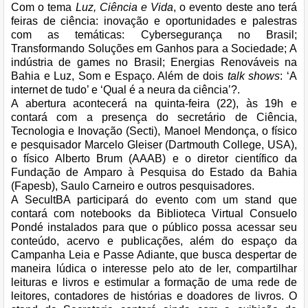
Com o tema
Luz, Ciência e Vida
, o evento deste ano terá
feiras de ciência: inovação e oportunidades e palestras
com as temáticas: Cybersegurança no Brasil;
Transformando Soluções em Ganhos para a Sociedade; A
indústria de games no Brasil; Energias Renováveis na
Bahia e Luz, Som e Espaço. Além de dois
talk shows
: ‘A
internet de tudo’ e ‘Qual é a neura da ciência’?.
A abertura acontecerá na quinta-feira (22), às 19h e
contará com a presença do secretário de Ciência,
Tecnologia e Inovação (Secti), Manoel Mendonça, o físico
e pesquisador Marcelo Gleiser (Dartmouth College, USA),
o físico Alberto Brum (AAAB) e o diretor científico da
Fundação de Amparo à Pesquisa do Estado da Bahia
(Fapesb), Saulo Carneiro e outros pesquisadores.
A SecultBA participará do evento com um stand que
contará com notebooks da Biblioteca Virtual Consuelo
Pondé instalados para que o público possa acessar seu
conteúdo, acervo e publicações, além do espaço da
Campanha Leia e Passe Adiante, que busca despertar de
maneira lúdica o interesse pelo ato de ler, compartilhar
leituras e livros e estimular a formação de uma rede de
leitores, contadores de histórias e doadores de livros. O