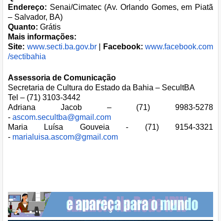
Endereço:
Senai/Cimatec (Av. Orlando Gomes, em Piatã
– Salvador, BA)
Quanto:
Grátis
Mais informações:
Site:
www.secti.ba.gov.br
|
Facebook:
www.facebook.com
/sectibahia
Assessoria de Comunicação
Secretaria de Cultura do Estado da Bahia – SecultBA
Tel – (71) 3103-3442
Adriana Jacob – (71) 9983-5278
-
ascom.secultba@gmail.com
Maria Luísa Gouveia - (71) 9154-3321
-
marialuisa.ascom@gmail.com