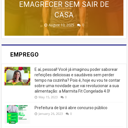
ESTRATÉGIAS AVANÇADAS DE
🚨 ÚLTIMAS VAGAS EM IPIRÁ!
CURSO DA CASA DOS BOLOS
PROGRAMA AVANÇADO DE
EMAGRECER SEM SAIR DE
TREINAMENTO DA MEMÓRIA
MARKETING 6.0.
CASEIROS!
CASA
🚨
February 23, 2026
August 10, 2025
June 13, 2025
June 07, 2023
July 07, 2023
0
0
0
0
0
EMPREGO
E aí, pessoal! Você já imaginou poder saborear
refeições deliciosas e saudáveis ​​sem perder
tempo na cozinha? Pois é, hoje eu vou te contar
sobre uma novidade que vai revolucionar a sua
alimentação: a Marmita Fit Congelada 4.0!
May 15, 2023
0
Prefeitura de Ipirá abre concurso público
January 26, 2023
0