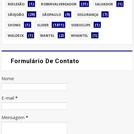
(1)
(31)
(1)
REFLEXÃO
ROBERVALVEREADOR
SALVADOR
(29)
(9)
(7)
SÃOJOÃO
SÃOPAULO
SEGURANÇA
(1)
(1811)
(1)
SHOWS
SLIDER
VIDEOCLIPE
(1)
(2)
(1)
WALDECK
WANTEL
WHANTEL
Formulário De Contato
Nome
E-mail
*
Mensagem
*