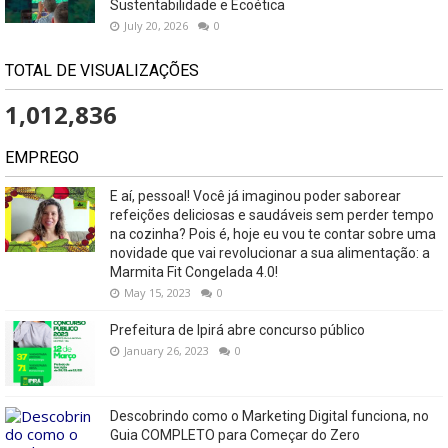
Sustentabilidade e Ecoética
July 20, 2026
0
TOTAL DE VISUALIZAÇÕES
1,012,836
EMPREGO
E aí, pessoal! Você já imaginou poder saborear
refeições deliciosas e saudáveis ​​sem perder tempo
na cozinha? Pois é, hoje eu vou te contar sobre uma
novidade que vai revolucionar a sua alimentação: a
Marmita Fit Congelada 4.0!
May 15, 2023
0
Prefeitura de Ipirá abre concurso público
January 26, 2023
0
Descobrindo como o Marketing Digital funciona, no
Guia COMPLETO para Começar do Zero