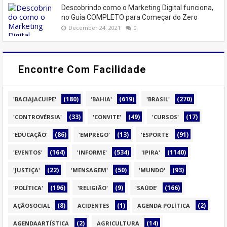
Descobrindo como o Marketing Digital funciona,
no Guia COMPLETO para Começar do Zero
December 24, 2021
0
Encontre Com Facilidade
(180)
(619)
(270)
'BACIAJACUIPE'
'BAHIA'
'BRASIL'
(33)
(49)
(17)
'CONTROVÉRSIA'
'CONVITE'
'CURSOS'
(86)
(13)
(91)
'EDUCAÇÃO'
'EMPREGO'
'ESPORTE'
(164)
(534)
(1140)
'EVENTOS'
'INFORME'
'IPIRA'
(22)
(50)
(93)
'JUSTIÇA'
'MENSAGEM'
'MUNDO'
(196)
(9)
(166)
'POLÍTICA'
'RELIGIÃO'
'SAÚDE'
(8)
(1)
(2)
AÇÃOSOCIAL
ACIDENTES
AGENDA POLÍTICA
(2)
(14)
AGENDAARTÍSTICA
AGRICULTURA