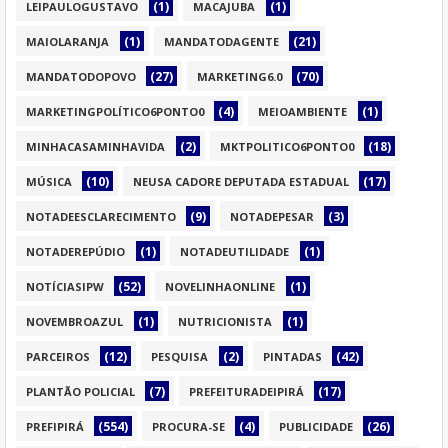
(1)
(1)
LEIPAULOGUSTAVO
MACAJUBA
(1)
(21)
MAIOLARANJA
MANDATODAGENTE
(27)
(70)
MANDATODOPOVO
MARKETING6.0
(4)
(1)
MARKETINGPOLÍTICO6PONTO0
MEIOAMBIENTE
(2)
(18)
MINHACASAMINHAVIDA
MKTPOLITICO6PONTO0
(10)
(17)
MÚSICA
NEUSA CADORE DEPUTADA ESTADUAL
(9)
(3)
NOTADEESCLARECIMENTO
NOTADEPESAR
(1)
(1)
NOTADEREPÚDIO
NOTADEUTILIDADE
(52)
(1)
NOTÍCIASIPW
NOVELINHAONLINE
(1)
(1)
NOVEMBROAZUL
NUTRICIONISTA
(12)
(2)
(42)
PARCEIROS
PESQUISA
PINTADAS
(7)
(17)
PLANTÃO POLICIAL
PREFEITURADEIPIRÁ
(554)
(4)
(26)
PREFIPIRÁ
PROCURA-SE
PUBLICIDADE