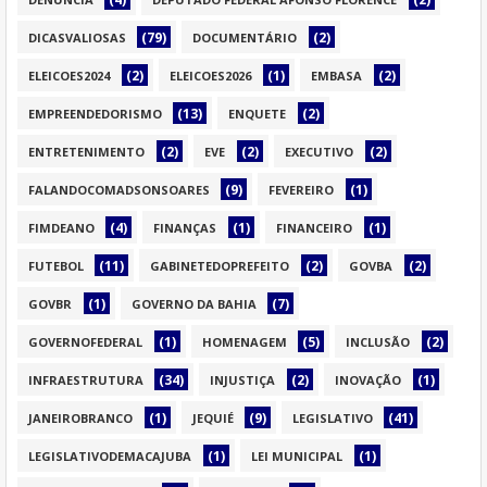
(79)
(2)
DICASVALIOSAS
DOCUMENTÁRIO
(2)
(1)
(2)
ELEICOES2024
ELEICOES2026
EMBASA
(13)
(2)
EMPREENDEDORISMO
ENQUETE
(2)
(2)
(2)
ENTRETENIMENTO
EVE
EXECUTIVO
(9)
(1)
FALANDOCOMADSONSOARES
FEVEREIRO
(4)
(1)
(1)
FIMDEANO
FINANÇAS
FINANCEIRO
(11)
(2)
(2)
FUTEBOL
GABINETEDOPREFEITO
GOVBA
(1)
(7)
GOVBR
GOVERNO DA BAHIA
(1)
(5)
(2)
GOVERNOFEDERAL
HOMENAGEM
INCLUSÃO
(34)
(2)
(1)
INFRAESTRUTURA
INJUSTIÇA
INOVAÇÃO
(1)
(9)
(41)
JANEIROBRANCO
JEQUIÉ
LEGISLATIVO
(1)
(1)
LEGISLATIVODEMACAJUBA
LEI MUNICIPAL