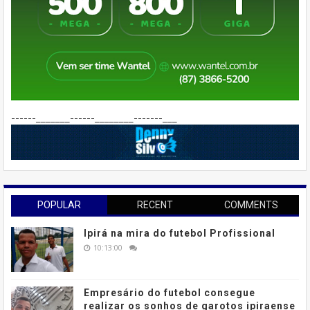
------_______------________-------___
POPULAR
RECENT
COMMENTS
Ipirá na mira do futebol Profissional
10:13:00
Empresário do futebol consegue
realizar os sonhos de garotos ipiraense