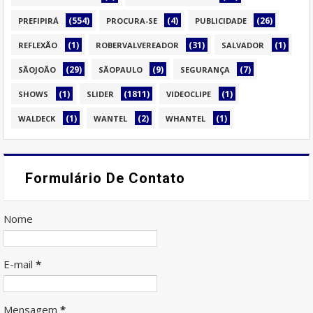
(554)
(4)
(26)
PREFIPIRÁ
PROCURA-SE
PUBLICIDADE
(1)
(31)
(1)
REFLEXÃO
ROBERVALVEREADOR
SALVADOR
(29)
(9)
(7)
SÃOJOÃO
SÃOPAULO
SEGURANÇA
(1)
(1811)
(1)
SHOWS
SLIDER
VIDEOCLIPE
(1)
(2)
(1)
WALDECK
WANTEL
WHANTEL
Formulário De Contato
Nome
E-mail
*
Mensagem
*