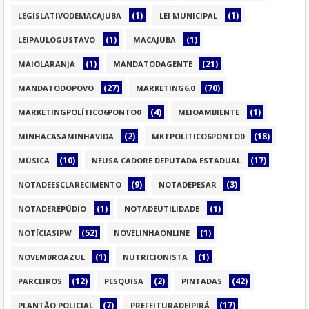
(1)
(1)
LEGISLATIVODEMACAJUBA
LEI MUNICIPAL
(1)
(1)
LEIPAULOGUSTAVO
MACAJUBA
(1)
(21)
MAIOLARANJA
MANDATODAGENTE
(27)
(70)
MANDATODOPOVO
MARKETING6.0
(4)
(1)
MARKETINGPOLÍTICO6PONTO0
MEIOAMBIENTE
(2)
(18)
MINHACASAMINHAVIDA
MKTPOLITICO6PONTO0
(10)
(17)
MÚSICA
NEUSA CADORE DEPUTADA ESTADUAL
(9)
(3)
NOTADEESCLARECIMENTO
NOTADEPESAR
(1)
(1)
NOTADEREPÚDIO
NOTADEUTILIDADE
(52)
(1)
NOTÍCIASIPW
NOVELINHAONLINE
(1)
(1)
NOVEMBROAZUL
NUTRICIONISTA
(12)
(2)
(42)
PARCEIROS
PESQUISA
PINTADAS
(7)
(17)
PLANTÃO POLICIAL
PREFEITURADEIPIRÁ