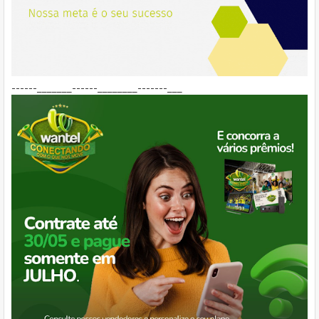
------_______------________-------___