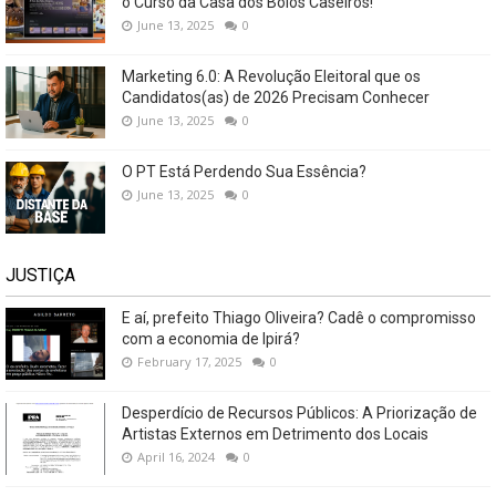
o Curso da Casa dos Bolos Caseiros!
June 13, 2025
0
Marketing 6.0: A Revolução Eleitoral que os
Candidatos(as) de 2026 Precisam Conhecer
June 13, 2025
0
O PT Está Perdendo Sua Essência?
June 13, 2025
0
JUSTIÇA
E aí, prefeito Thiago Oliveira? Cadê o compromisso
com a economia de Ipirá?
February 17, 2025
0
Desperdício de Recursos Públicos: A Priorização de
Artistas Externos em Detrimento dos Locais
April 16, 2024
0