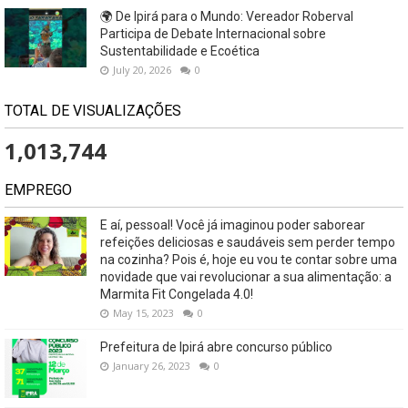
🌍 De Ipirá para o Mundo: Vereador Roberval
Participa de Debate Internacional sobre
Sustentabilidade e Ecoética
July 20, 2026
0
TOTAL DE VISUALIZAÇÕES
1,013,744
EMPREGO
E aí, pessoal! Você já imaginou poder saborear
refeições deliciosas e saudáveis ​​sem perder tempo
na cozinha? Pois é, hoje eu vou te contar sobre uma
novidade que vai revolucionar a sua alimentação: a
Marmita Fit Congelada 4.0!
May 15, 2023
0
Prefeitura de Ipirá abre concurso público
January 26, 2023
0