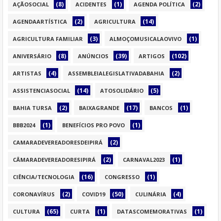
(8)
(1)
(2)
AÇÃOSOCIAL
ACIDENTES
AGENDA POLÍTICA
(2)
(14)
AGENDAARTÍSTICA
AGRICULTURA
(3)
(1)
AGRICULTURA FAMILIAR
ALMOÇOMUSICALAOVIVO
(8)
(39)
(102)
ANIVERSÁRIO
ANÚNCIOS
ARTIGOS
(4)
(2)
ARTISTAS
ASSEMBLEIALEGISLATIVADABAHIA
(14)
(5)
ASSISTENCIASOCIAL
ATOSOLIDÁRIO
(2)
(17)
(1)
BAHIA TURSA
BAIXAGRANDE
BANCOS
(1)
(1)
BBB2024
BENEFÍCIOS PRO POVO
(2)
CAMARADEVEREADORESDEIPIRÁ
(2)
(1)
CÂMARADEVEREADORESIPIRÁ
CARNAVAL2023
(16)
(1)
CIÊNCIA/TECNOLOGIA
CONGRESSO
(2)
(50)
(4)
CORONAVÍRUS
COVID19
CULINÁRIA
(65)
(1)
(1)
CULTURA
CURTA
DATASCOMEMORATIVAS