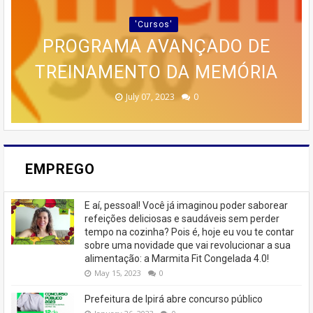
POR BOLOS EM RENDA COM O
PRÁTICO PARA QUEM DESEJA
DESDE AS BASES ATÉ AS
'Cursos'
ESTRATÉGIAS AVANÇADAS DE
🚨 ÚLTIMAS VAGAS EM IPIRÁ!
CURSO DA CASA DOS BOLOS
PROGRAMA AVANÇADO DE
EMAGRECER SEM SAIR DE
TREINAMENTO DA MEMÓRIA
MARKETING 6.0.
CASEIROS!
CASA
🚨
February 23, 2026
August 10, 2025
June 13, 2025
June 07, 2023
July 07, 2023
0
0
0
0
0
EMPREGO
E aí, pessoal! Você já imaginou poder saborear
refeições deliciosas e saudáveis ​​sem perder
tempo na cozinha? Pois é, hoje eu vou te contar
sobre uma novidade que vai revolucionar a sua
alimentação: a Marmita Fit Congelada 4.0!
May 15, 2023
0
Prefeitura de Ipirá abre concurso público