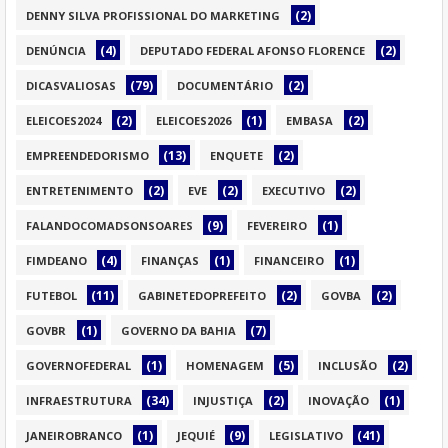
(2)
DENNY SILVA PROFISSIONAL DO MARKETING
(4)
(2)
DENÚNCIA
DEPUTADO FEDERAL AFONSO FLORENCE
(79)
(2)
DICASVALIOSAS
DOCUMENTÁRIO
(2)
(1)
(2)
ELEICOES2024
ELEICOES2026
EMBASA
(13)
(2)
EMPREENDEDORISMO
ENQUETE
(2)
(2)
(2)
ENTRETENIMENTO
EVE
EXECUTIVO
(9)
(1)
FALANDOCOMADSONSOARES
FEVEREIRO
(4)
(1)
(1)
FIMDEANO
FINANÇAS
FINANCEIRO
(11)
(2)
(2)
FUTEBOL
GABINETEDOPREFEITO
GOVBA
(1)
(7)
GOVBR
GOVERNO DA BAHIA
(1)
(5)
(2)
GOVERNOFEDERAL
HOMENAGEM
INCLUSÃO
(34)
(2)
(1)
INFRAESTRUTURA
INJUSTIÇA
INOVAÇÃO
(1)
(9)
(41)
JANEIROBRANCO
JEQUIÉ
LEGISLATIVO