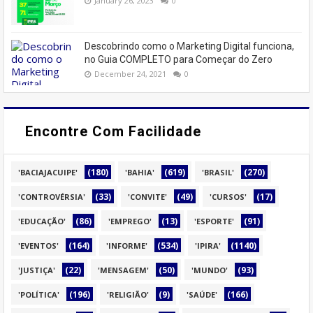
January 26, 2023
0
Descobrindo como o Marketing Digital funciona,
no Guia COMPLETO para Começar do Zero
December 24, 2021
0
Encontre Com Facilidade
(180)
(619)
(270)
'BACIAJACUIPE'
'BAHIA'
'BRASIL'
(33)
(49)
(17)
'CONTROVÉRSIA'
'CONVITE'
'CURSOS'
(86)
(13)
(91)
'EDUCAÇÃO'
'EMPREGO'
'ESPORTE'
(164)
(534)
(1140)
'EVENTOS'
'INFORME'
'IPIRA'
(22)
(50)
(93)
'JUSTIÇA'
'MENSAGEM'
'MUNDO'
(196)
(9)
(166)
'POLÍTICA'
'RELIGIÃO'
'SAÚDE'