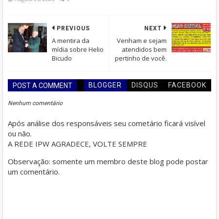
PREVIOUS
NEXT
A mentira da
Venham e sejam
mídia sobre Helio
atendidos bem
Bicudo
pertinho de você.
BLOGGER
DISQUS
FACEBOOK
POST A COMMENT
Nenhum comentário
Após análise dos responsáveis seu cometário ficará visível
ou não.
A REDE IPW AGRADECE, VOLTE SEMPRE
Observação: somente um membro deste blog pode postar
um comentário.