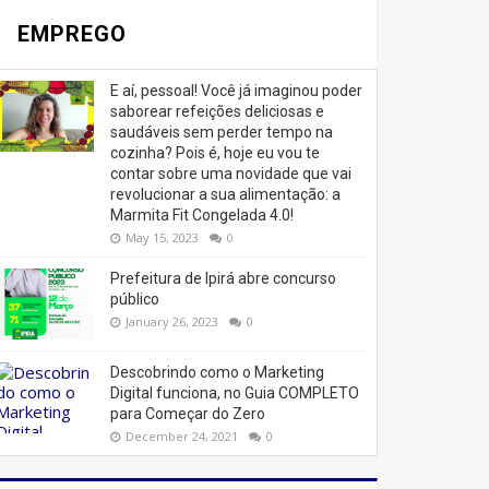
EMPREGO
E aí, pessoal! Você já imaginou poder
saborear refeições deliciosas e
saudáveis ​​sem perder tempo na
cozinha? Pois é, hoje eu vou te
contar sobre uma novidade que vai
revolucionar a sua alimentação: a
Marmita Fit Congelada 4.0!
May 15, 2023
0
Prefeitura de Ipirá abre concurso
público
January 26, 2023
0
Descobrindo como o Marketing
Digital funciona, no Guia COMPLETO
para Começar do Zero
December 24, 2021
0