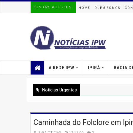
SUNDAY, AUGUST 9.
HOME
QUEM SOMOS
CON
A REDE IPW
IPIRÁ
BACIA D
Notícias Urgentes
 de Vacinação Antirrábica mobiliza população e equipes de saúde em Ip
Caminhada do Folclore em Ipi
IPW NOTICIAS
12:11:00
0