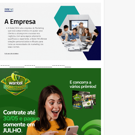
------_______------________-------___