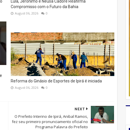
to
Lula, Jerônimo e Neusa Cadore Reafirma
Compromisso com o Futuro da Bahia
August 06, 2026
0
e
Reforma do Ginásio de Esportes de Ipirá é iniciada
August 06, 2026
0
NEXT
O Prefeito Interino de Ipirá, Anibal Ramos,
fez seu primeiro pronunciamento oficial no
Programa Palavra do Prefeito