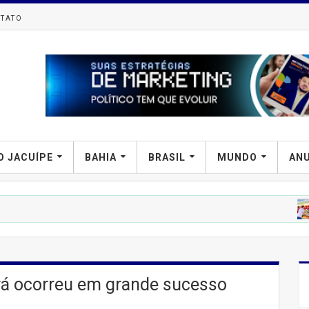
TATO
O JACUÍPE
BAHIA
BRASIL
MUNDO
AN
PREFIPI
irá
rá ocorreu em grande sucesso