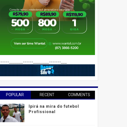
------_______------________-------___
POPULAR
RECENT
COMMENTS
Ipirá na mira do futebol
Profissional