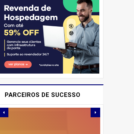
E AÍ, PESSOAL! VOCÊ JÁ
IMAGINOU PODER
PARCEIROS DE SUCESSO
SABOREAR REFEIÇÕES
DELICIOSAS E
SAUDÁVEIS ​​SEM PERDER