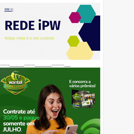
------_______------________-------___