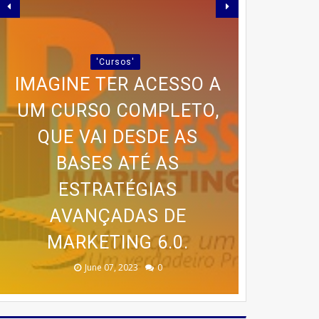
'Cursos'
IMAGINE TER ACESSO A
UM CURSO COMPLETO,
🍰 TRANSFORME SUA
QUE VAI DESDE AS
PAIXÃO POR BOLOS EM
PARCERIA LANÇA GUIA
BASES ATÉ AS
RENDA COM O CURSO DA
PROGRAMA AVANÇADO
PRÁTICO PARA QUEM
ESTRATÉGIAS
'Cursos'
🚨 ÚLTIMAS VAGAS EM
DE TREINAMENTO DA
DESEJA EMAGRECER
CASA DOS BOLOS
AVANÇADAS DE
SEM SAIR DE CASA
MARKETING 6.0.
CASEIROS!
MEMÓRIA
IPIRÁ! 🚨
February 23, 2026
August 10, 2025
June 13, 2025
June 07, 2023
July 07, 2023
0
0
0
0
0