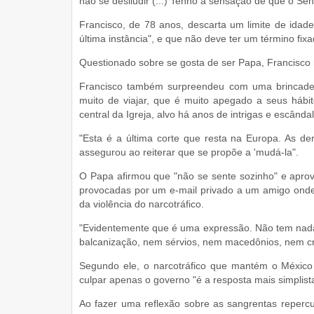
não se desiludir (...) Tenho a sensação de que o S
Francisco, de 78 anos, descarta um limite de idad
última instância", e que não deve ter um término fixa
Questionado sobre se gosta de ser Papa, Francisco
Francisco também surpreendeu com uma brincadei
muito de viajar, que é muito apegado a seus hábi
central da Igreja, alvo há anos de intrigas e escândal
"Esta é a última corte que resta na Europa. As dem
assegurou ao reiterar que se propõe a 'mudá-la".
O Papa afirmou que "não se sente sozinho" e apro
provocadas por um e-mail privado a um amigo onde 
da violência do narcotráfico.
"Evidentemente que é uma expressão. Não tem nad
balcanização, nem sérvios, nem macedônios, nem cr
Segundo ele, o narcotráfico que mantém o México 
culpar apenas o governo "é a resposta mais simplist
Ao fazer uma reflexão sobre as sangrentas reperc