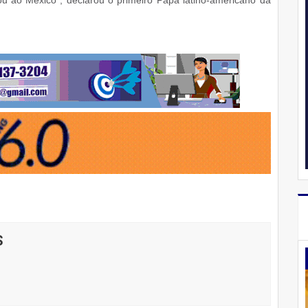
u ao México", declarou o primeiro Papa latino-americano da
S