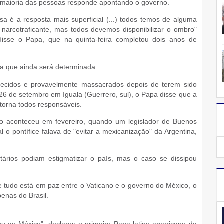
 maioria das pessoas responde apontando o governo.
 é a resposta mais superficial (...) todos temos de alguma
m narcotraficante, mas todos devemos disponibilizar o ombro"
 disse o Papa, que na quinta-feira completou dois anos de
a que ainda será determinad
a.
recidos e provavelmente massacrados depois de terem sido
a 26 de setembro em Iguala (Guerrero, sul), o Papa disse que a
 torna todos responsáveis.
o aconteceu em fevereiro, quando um legislador de Buenos
 o pontífice falava de "evitar a mexicanização" da Argentina,
ários podiam estigmatizar o país, mas o caso se dissipou
ue tudo está em paz entre o Vaticano e o governo do México, o
enas do Brasil.