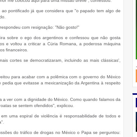
enhor me colocou aqui para uma missão breve", confessou.
e ao pontificado já que considera que "o papado tem algo de
do.
 respondeu com resignação: "Não gosto!"
ra sobre o ego dos argentinos e confessou que não gosta
tos e voltou a criticar a Cúria Romana, a poderosa máquina
os financeiros.
ais cortes se democratizaram, incluindo as mais clássicas',
veitou para acabar com a polêmica com o governo do México
pedia que evitasse a mexicanização da Argentina à respeito
a a ver com a dignidade do México. Como quando falamos da
oatas se sentem ofendidos", explicou.
em uma espiral de violência é responsabilidade de todos e
a".
ussões do tráfico de drogas no México o Papa se perguntou: