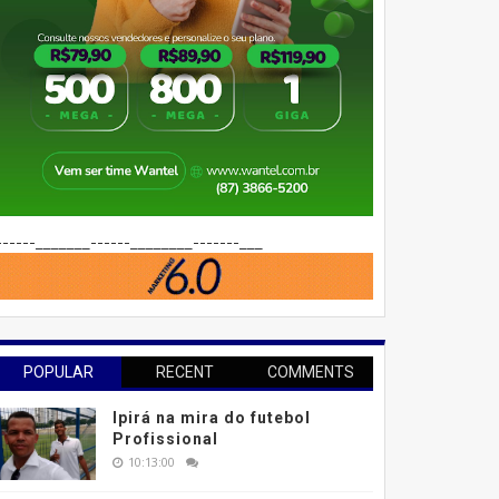
------_______------________-------___
POPULAR
RECENT
COMMENTS
Ipirá na mira do futebol
Profissional
10:13:00