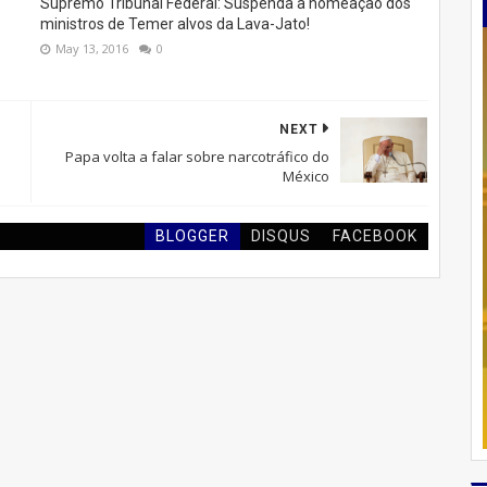
Supremo Tribunal Federal: Suspenda a nomeação dos
ministros de Temer alvos da Lava-Jato!
May 13, 2016
0
NEXT
Papa volta a falar sobre narcotráfico do
México
BLOGGER
DISQUS
FACEBOOK