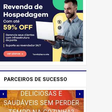
'Emprego'
E AÍ, PESSOAL! VOCÊ JÁ
IMAGINOU PODER
PARCEIROS DE SUCESSO
SABOREAR REFEIÇÕES
DELICIOSAS E
SAUDÁVEIS ​​SEM PERDER