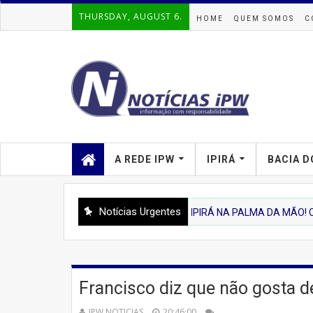
THURSDAY, AUGUST 6.
HOME
QUEM SOMOS
C
A REDE IPW
IPIRÁ
BACIA D
Notícias Urgentes
'IPIRA'
💻 IPIRÁ NA PALMA DA MÃO! Conheça a Nov
Francisco diz que não gosta d
IPW NOTICIAS
20:46:00