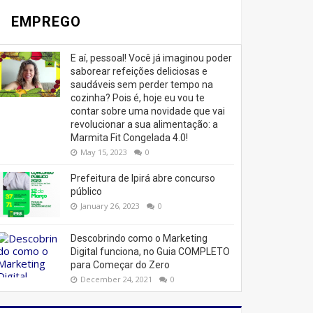
EMPREGO
E aí, pessoal! Você já imaginou poder
saborear refeições deliciosas e
saudáveis ​​sem perder tempo na
cozinha? Pois é, hoje eu vou te
contar sobre uma novidade que vai
revolucionar a sua alimentação: a
Marmita Fit Congelada 4.0!
May 15, 2023
0
Prefeitura de Ipirá abre concurso
público
January 26, 2023
0
Descobrindo como o Marketing
Digital funciona, no Guia COMPLETO
para Começar do Zero
December 24, 2021
0