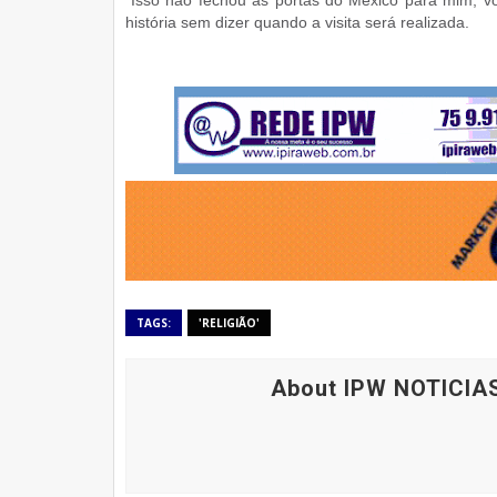
"Isso não fechou as portas do México para mim, vo
história sem dizer quando a visita será realizada.
TAGS:
'RELIGIÃO'
About IPW NOTICIA